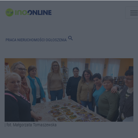
men
search
PRACA
NIERUCHOMOŚCI
OGŁOSZENIA
| fot. Małgorzata Tomaszewska