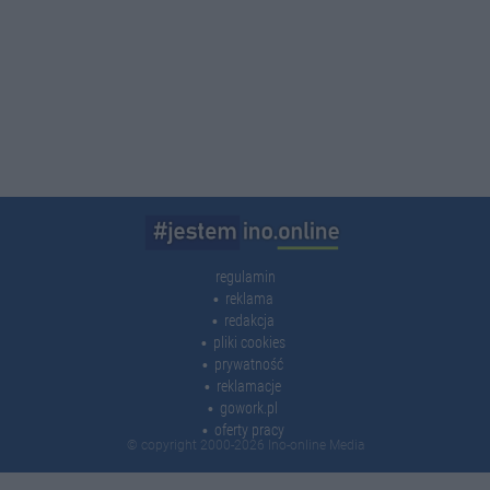
regulamin
reklama
redakcja
pliki cookies
prywatność
reklamacje
gowork.pl
oferty pracy
© copyright 2000-2026 Ino-online Media