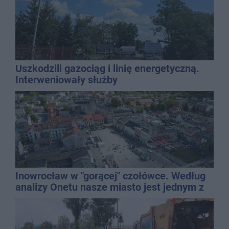
Uszkodzili gazociąg i linię energetyczną.
Interweniowały służby
Inowrocław w "gorącej" czołówce. Według
analizy Onetu nasze miasto jest jednym z
najbardziej narażonych na upały