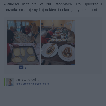
wielkości mazurka w 200 stopniach. Po upieczeniu,
mazurka smarujemy kajmakiem i dekorujemy bakaliami.
photo_size_select_actual
7
Anna Grochowina
anna.grochowina@ino.online