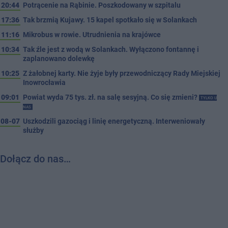
20:44
Potrącenie na Rąbinie. Poszkodowany w szpitalu
17:36
Tak brzmią Kujawy. 15 kapel spotkało się w Solankach
11:16
Mikrobus w rowie. Utrudnienia na krajówce
10:34
Tak źle jest z wodą w Solankach. Wyłączono fontannę i
zaplanowano dolewkę
10:25
Z żałobnej karty. Nie żyje były przewodniczący Rady Miejskiej
Inowrocławia
09:01
Powiat wyda 75 tys. zł. na salę sesyjną. Co się zmieni?
TYLKO U
NAS
08-07
Uszkodzili gazociąg i linię energetyczną. Interweniowały
służby
Dołącz do nas…