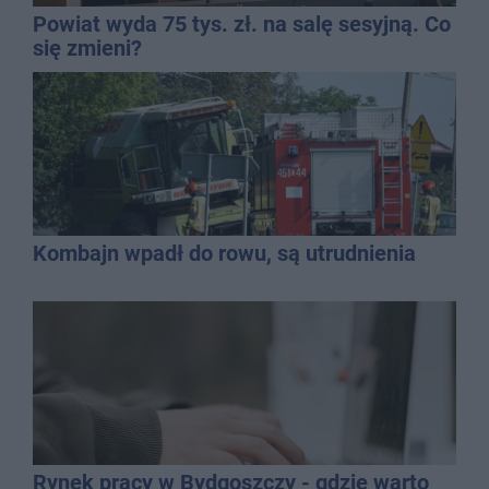
Powiat wyda 75 tys. zł. na salę sesyjną. Co
się zmieni?
Kombajn wpadł do rowu, są utrudnienia
Rynek pracy w Bydgoszczy - gdzie warto