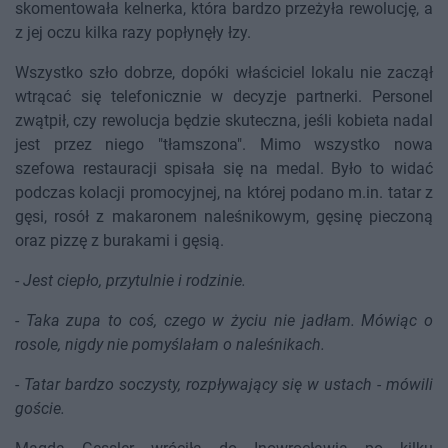
skomentowała kelnerka, która bardzo przeżyła rewolucję, a
z jej oczu kilka razy popłynęły łzy.
Wszystko szło dobrze, dopóki właściciel lokalu nie zaczął
wtrącać się telefonicznie w decyzje partnerki. Personel
zwątpił, czy rewolucja będzie skuteczna, jeśli kobieta nadal
jest przez niego "tłamszona". Mimo wszystko nowa
szefowa restauracji spisała się na medal. Było to widać
podczas kolacji promocyjnej, na której podano m.in. tatar z
gęsi, rosół z makaronem naleśnikowym, gęsinę pieczoną
oraz pizzę z burakami i gęsią.
-
Jest ciepło, przytulnie i rodzinie.
-
Taka zupa to coś, czego w życiu nie jadłam. Mówiąc o
rosole, nigdy nie pomyślałam o naleśnikach.
-
Tatar bardzo soczysty, rozpływający się w ustach - mówili
goście.