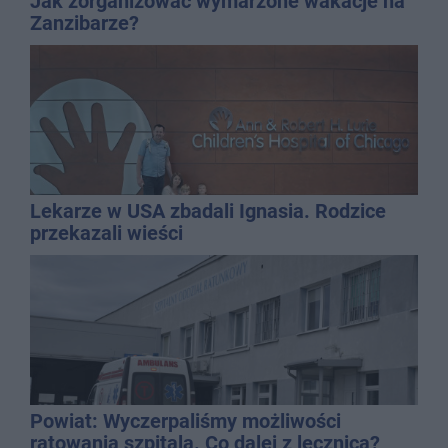
Jak zorganizować wymarzone wakacje na
Zanzibarze?
Lekarze w USA zbadali Ignasia. Rodzice
przekazali wieści
Powiat: Wyczerpaliśmy możliwości
ratowania szpitala. Co dalej z lecznicą?