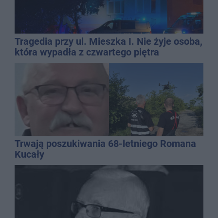
Tragedia przy ul. Mieszka I. Nie żyje osoba,
która wypadła z czwartego piętra
Trwają poszukiwania 68-letniego Romana
Kucały