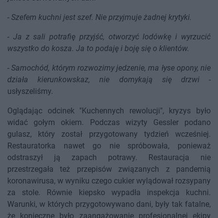
-
Szefem kuchni jest szef. Nie przyjmuje żadnej krytyki.
-
Ja z sali potrafię przyjść, otworzyć lodówkę i wyrzucić
wszystko do kosza. Ja to podaję i boję się o klientów.
-
Samochód, którym rozwozimy jedzenie, ma łyse opony, nie
działa kierunkowskaz, nie domykają się drzwi
-
usłyszeliśmy.
Oglądając odcinek "Kuchennych rewolucji", kryzys było
widać gołym okiem. Podczas wizyty Gessler podano
gulasz, który został przygotowany tydzień wcześniej.
Restauratorka nawet go nie spróbowała, ponieważ
odstraszył ją zapach potrawy. Restauracja nie
przestrzegała też przepisów związanych z pandemią
koronawirusa, w wyniku czego cukier wylądował rozsypany
za stole. Równie kiepsko wypadła inspekcja kuchni.
Warunki, w których przygotowywano dani, były tak fatalne,
że konieczne było zaangażowanie profesjonalnej ekipy