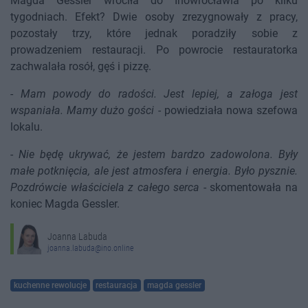
Magda Gessler wróciła do Inowrocławia po kilku
tygodniach. Efekt? Dwie osoby zrezygnowały z pracy,
pozostały trzy, które jednak poradziły sobie z
prowadzeniem restauracji. Po powrocie restauratorka
zachwalała rosół, gęś i pizzę.
-
Mam powody do radości. Jest lepiej, a załoga jest
wspaniała. Mamy dużo gości
- powiedziała nowa szefowa
lokalu.
-
Nie będę ukrywać, że jestem bardzo zadowolona. Były
małe potknięcia, ale jest atmosfera i energia. Było pysznie.
Pozdrówcie właściciela z całego serca
- skomentowała na
koniec Magda Gessler.
Joanna Labuda
joanna.labuda@ino.online
kuchenne rewolucje
restauracja
magda gessler