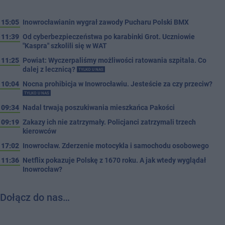
15:05
Inowrocławianin wygrał zawody Pucharu Polski BMX
11:39
Od cyberbezpieczeństwa po karabinki Grot. Uczniowie
"Kaspra" szkolili się w WAT
11:25
Powiat: Wyczerpaliśmy możliwości ratowania szpitala. Co
dalej z lecznicą?
TYLKO U NAS
10:04
Nocna prohibicja w Inowrocławiu. Jesteście za czy przeciw?
TYLKO U NAS
09:34
Nadal trwają poszukiwania mieszkańca Pakości
09:19
Zakazy ich nie zatrzymały. Policjanci zatrzymali trzech
kierowców
17:02
Inowrocław. Zderzenie motocykla i samochodu osobowego
11:36
Netflix pokazuje Polskę z 1670 roku. A jak wtedy wyglądał
Inowrocław?
Dołącz do nas…