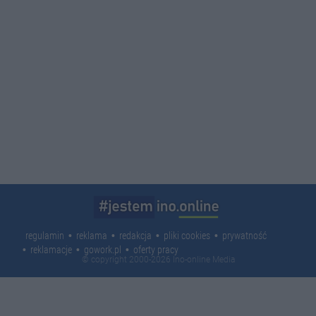
regulamin
reklama
redakcja
pliki cookies
prywatność
reklamacje
gowork.pl
oferty pracy
© copyright 2000-2026 Ino-online Media