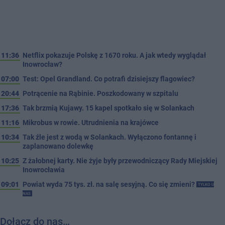
11:36
Netflix pokazuje Polskę z 1670 roku. A jak wtedy wyglądał
Inowrocław?
07:00
Test: Opel Grandland. Co potrafi dzisiejszy flagowiec?
20:44
Potrącenie na Rąbinie. Poszkodowany w szpitalu
17:36
Tak brzmią Kujawy. 15 kapel spotkało się w Solankach
11:16
Mikrobus w rowie. Utrudnienia na krajówce
10:34
Tak źle jest z wodą w Solankach. Wyłączono fontannę i
zaplanowano dolewkę
10:25
Z żałobnej karty. Nie żyje były przewodniczący Rady Miejskiej
Inowrocławia
09:01
Powiat wyda 75 tys. zł. na salę sesyjną. Co się zmieni?
TYLKO U
NAS
Dołącz do nas…