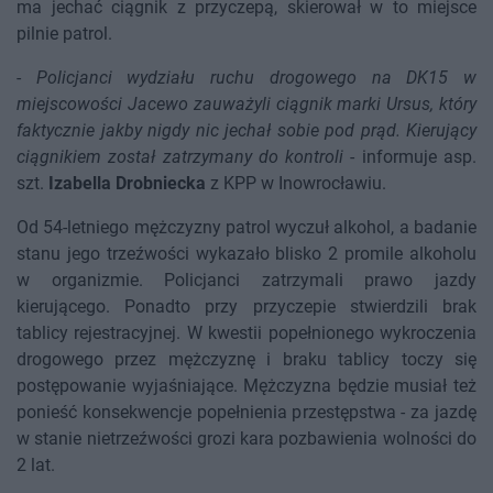
ma jechać ciągnik z przyczepą, skierował w to miejsce
pilnie patrol.
-
Policjanci wydziału ruchu drogowego na DK15 w
miejscowości Jacewo zauważyli ciągnik marki Ursus, który
faktycznie jakby nigdy nic jechał sobie pod prąd. Kierujący
ciągnikiem został zatrzymany do kontroli
- informuje asp.
szt.
Izabella Drobniecka
z KPP w Inowrocławiu.
Od 54-letniego mężczyzny patrol wyczuł alkohol, a badanie
stanu jego trzeźwości wykazało blisko 2 promile alkoholu
w organizmie. Policjanci zatrzymali prawo jazdy
kierującego. Ponadto przy przyczepie stwierdzili brak
tablicy rejestracyjnej. W kwestii popełnionego wykroczenia
drogowego przez mężczyznę i braku tablicy toczy się
postępowanie wyjaśniające. Mężczyzna będzie musiał też
ponieść konsekwencje popełnienia przestępstwa - za jazdę
w stanie nietrzeźwości grozi kara pozbawienia wolności do
2 lat.