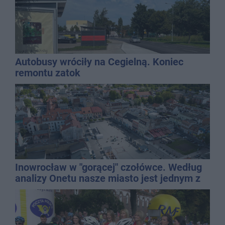
Autobusy wróciły na Cegielną. Koniec
remontu zatok
Inowrocław w "gorącej" czołówce. Według
analizy Onetu nasze miasto jest jednym z
najbardziej narażonych na upały