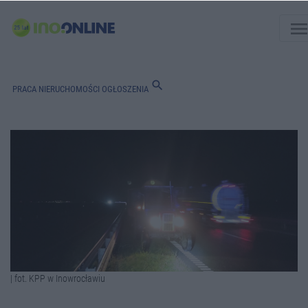
men
search
PRACA
NIERUCHOMOŚCI
OGŁOSZENIA
| fot. KPP w Inowrocławiu