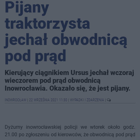
Pijany
traktorzysta
jechał obwodnicą
pod prąd
Kierujący ciągnikiem Ursus jechał wczoraj
wieczorem pod prąd obwodnicą
Inowrocławia. Okazało się, że jest pijany.
INOWROCŁAW
|
22 WRZEŚNIA 2021 11:30
|
WYPADKI I ZDARZENIA
|
Dyżurny inowrocławskiej policji we wtorek około godz.
21.00 po zgłoszeniu od kierowców, że obwodnicą pod prąd