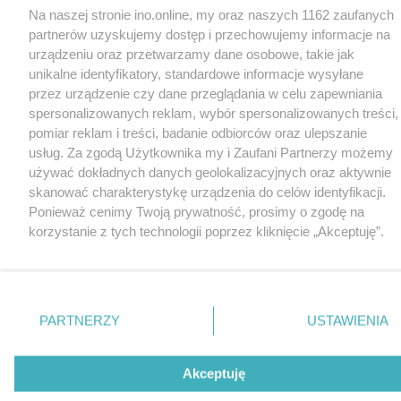
Na naszej stronie ino.online, my oraz naszych 1162 zaufanych
partnerów uzyskujemy dostęp i przechowujemy informacje na
urządzeniu oraz przetwarzamy dane osobowe, takie jak
unikalne identyfikatory, standardowe informacje wysyłane
przez urządzenie czy dane przeglądania w celu zapewniania
spersonalizowanych reklam, wybór spersonalizowanych treści,
pomiar reklam i treści, badanie odbiorców oraz ulepszanie
usług. Za zgodą Użytkownika my i Zaufani Partnerzy możemy
używać dokładnych danych geolokalizacyjnych oraz aktywnie
skanować charakterystykę urządzenia do celów identyfikacji.
Ponieważ cenimy Twoją prywatność, prosimy o zgodę na
korzystanie z tych technologii poprzez kliknięcie „Akceptuję”.
Zgoda jest dobrowolna i zawsze możesz ją zmienić/wycofać
klikając przycisk ustawień prywatności znajdujący się w lewym
dolnym rogu strony
. Niektóre rodzaje przetwarzania danych
nie wymagają zgody użytkownika, ale masz prawo sprzeciwić
PARTNERZY
USTAWIENIA
się takiemu przetwarzaniu. Preferencje będą miały
zastosowania tylko na tej witrynie.
Akceptuję
Zapoznaj się z poniższymi informacjami, abyś mógł świadomie