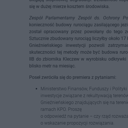
się w dużej mierze kosztem środowiska.
Zespół Parlamentarny Zespół ds. Ochrony Poj
konieczność budowy rurociągu zasilającego jezio
został opracowany przez powołany do tego ze
Sztucznie zbudowany rurociąg liczyłby około 17 k
Gnieźnieńskiego inwestycji pozwoli zatrzym
skuteczności tej metody może być budowa ruro
IIB do zbiornika Kleczew w wyrobisku odkrywki
blisko metr na miesiąc.
Poseł zwróciła się do premiera z pytaniami:
Ministerstwo Finansów, Funduszy i Polityk
inwestycje związane z rekultywacją terenów
Gnieźnieńskiego znajdujących się na tereni
ramach KPO. Proszę
o odpowiedź na pytanie – czy rząd rozważa r
o wskazanie propozycji rozwiązania.