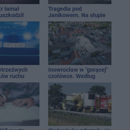
tr łamał
Tragedia pod
uszkodził
Janikowem. Na słupie
nie koniec
energetycznym
ń
znaleziono ciało
mężczyzny
ietrzeźwych
Inowrocław w "gorącej"
ków ruchu
czołówce. Według
ręce policji.
analizy Onetu nasze
ta miał 2,6
miasto jest jednym z
najbardziej narażonych
na upały