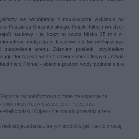
ezierzy
we współpracy z naukowcami wskazuje na
ra Pojezierza Gnieźnieńskiego. Projekt takiej inwestycji
spół naukowy - jej koszt to kwota blisko 25 mln zł.
ilometrów - realizacja tej kluczowej dla losów Pojezierza
ać stepowienie terenu. Zdaniem posłanki przykładem
ciągu tłoczącego wodę z odwodnienia odkrywki Jóźwin
 Kazimierz Północ - obecnie poziom wody podnosi się o
i Regionalnej poinformowało mnie, że wsparcie na
 pogórniczych, zwłaszcza jezior Pojezierza
e Wielkopolski i Kujaw - nie zostało przewidziane w
ealizację zadania z innych środków, jeśli tak to proszę