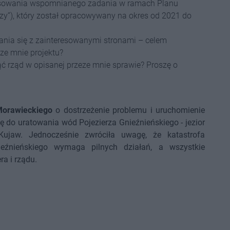
nsowania wspomnianego zadania w ramach Planu
zy”), który został opracowywany na okres od 2021 do
ania się z zainteresowanymi stronami – celem
ze mnie projektu?
ąć rząd w opisanej przeze mnie sprawie? Proszę o
orawieckiego
o dostrzeżenie problemu i uruchomienie
ę do uratowania wód Pojezierza Gnieźnieńskiego - jezior
 Kujaw. Jednocześnie zwróciła uwagę, że katastrofa
nieźnieńskiego wymaga pilnych działań, a wszystkie
a i rządu.