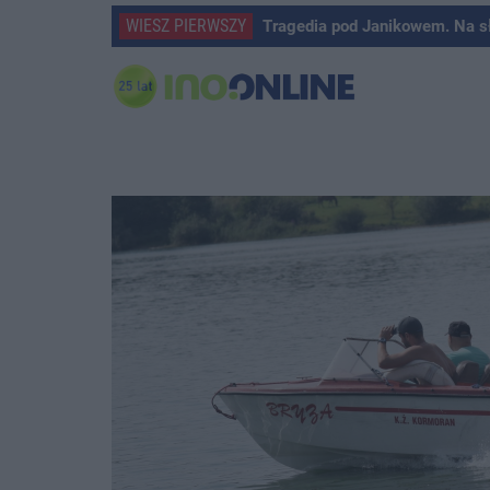
WIESZ PIERWSZY
Tragedia pod Janikowem. Na s