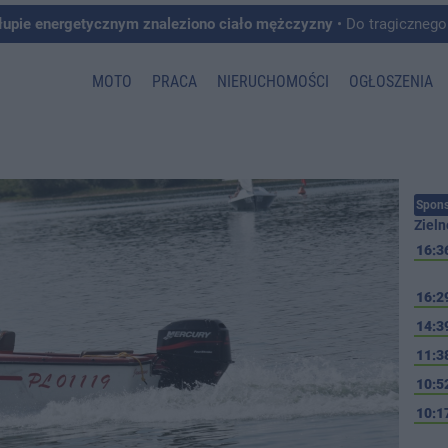
łupie energetycznym znaleziono ciało mężczyzny
• Do tragicznego zdarzenia doszło w 
MOTO
PRACA
NIERUCHOMOŚCI
OGŁOSZENIA
Spons
Zieln
16:3
16:2
14:3
11:3
10:5
10:1