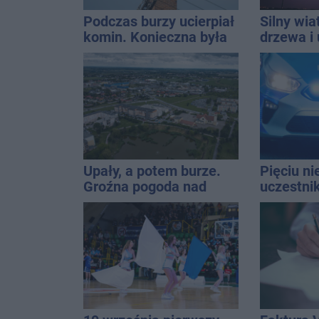
Podczas burzy ucierpiał
Silny wia
komin. Konieczna była
drzewa i 
interwencja strażaków
dach. To 
ostrzeże
Upały, a potem burze.
Pięciu n
Groźna pogoda nad
uczestni
naszym regionem
wpadło w 
Rekordzis
promila