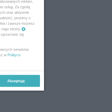
alizowanych reklam,
ie usług. Za zgodą
ych oraz aktywnie
watność, prosimy o
wolna i zawsze możesz
m rogu strony
.
sprzeciwić się
 naszych serwisów
esz w
Polityce
Akceptuję