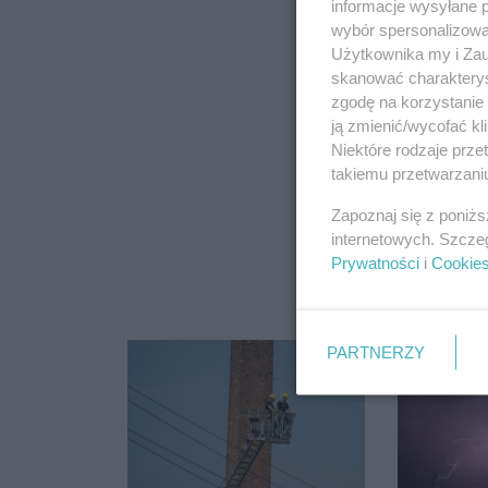
informacje wysyłane 
wybór spersonalizowan
Użytkownika my i Zau
skanować charakterys
zgodę na korzystanie 
ją zmienić/wycofać kl
Niektóre rodzaje prz
takiemu przetwarzaniu
Zapoznaj się z poniż
internetowych. Szcze
Prywatności
i
Cookie
PARTNERZY