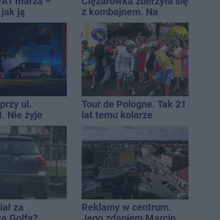
VAT marża –
Ciężarówka zderzyła się
 jak ją
z kombajnem. Na
i jak rozliczyć
miejscu lądował
śmigłowiec LPR
przy ul.
Tour de Pologne. Tak 21
. Nie żyje
lat temu kolarze
tóra wypadła z
startowali z
o piętra
Inowrocławia
iał za
Reklamy w centrum.
cą Golfa?
Jego zdaniem Marcin