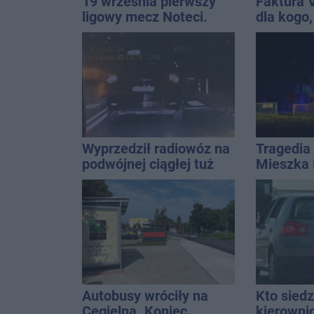
19 września pierwszy
Faktura 
ligowy mecz Noteci.
dla kogo,
Znamy cały terminarz
wystawić 
Wyprzedził radiowóz na
Tragedia 
podwójnej ciągłej tuż
Mieszka I
przed pasami
osoba, k
czwarteg
Autobusy wróciły na
Kto siedz
Cegielną. Koniec
kierowni