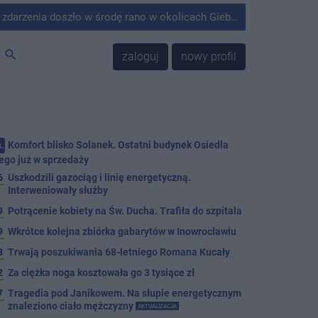
środę rano w okolicach Giebni koło Janikowa. Wówczas na słupie energetycznym odnaleziono ciało mężczyzny.
search
zaloguj
nowy profil
Komfort blisko Solanek. Ostatni budynek Osiedla
.
ego już w sprzedaży
6
Uszkodzili gazociąg i linię energetyczną.
Interweniowały służby
9
Potrącenie kobiety na Św. Ducha. Trafiła do szpitala
9
Wkrótce kolejna zbiórka gabarytów w Inowrocławiu
8
Trwają poszukiwania 68-letniego Romana Kucały
2
Za ciężka noga kosztowała go 3 tysiące zł
7
Tragedia pod Janikowem. Na słupie energetycznym
znaleziono ciało mężczyzny
AKTUALIZACJA