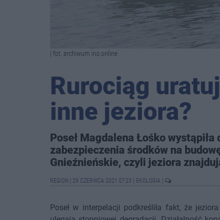
| fot. archiwum ino.online
Rurociąg uratuj
inne jeziora?
Poseł Magdalena Łośko wystąpiła d
zabezpieczenia środków na budowę 
Gnieźnieńskie, czyli jeziora znajduj
REGION
|
29 CZERWCA 2021 07:23
|
EKOLOGIA
|
Poseł w interpelacji podkreśliła fakt, że jezio
ulegają stopniowej degradacji. Działalność ko