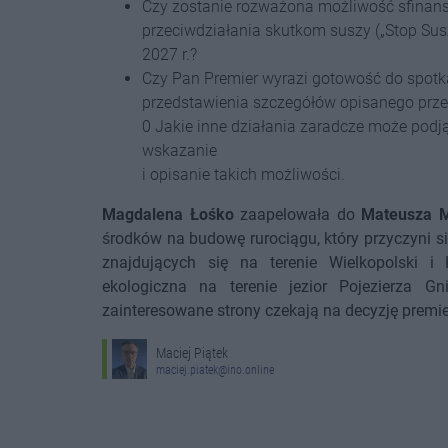
Czy zostanie rozważona możliwość sfina
przeciwdziałania skutkom suszy („Stop Sus
2027 r.?
Czy Pan Premier wyrazi gotowość do spotk
przedstawienia szczegółów opisanego prze
0 Jakie inne działania zaradcze może podj
wskazanie
i opisanie takich możliwości.
Magdalena Łośko
zaapelowała do
Mateusza M
środków na budowę rurociągu, który przyczyni si
znajdujących się na terenie Wielkopolski i
ekologiczna na terenie jezior Pojezierza G
zainteresowane strony czekają na decyzję premier
Maciej Piątek
maciej.piatek@ino.online