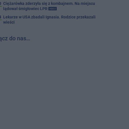
0
Ciężarówka zderzyła się z kombajnem. Na miejscu
lądował śmigłowiec LPR
VIDEO
4
Lekarze w USA zbadali Ignasia. Rodzice przekazali
wieści
ącz do nas…