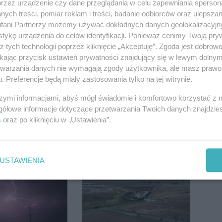
przez urządzenie czy dane przeglądania w celu zapewniania sperson
ych treści, pomiar reklam i treści, badanie odbiorców oraz ulepszan
fani Partnerzy możemy używać dokładnych danych geolokalizacyjn
tykę urządzenia do celów identyfikacji. Ponieważ cenimy Twoją pry
z tych technologii poprzez kliknięcie „Akceptuję”. Zgoda jest dobro
ikając przycisk ustawień prywatności znajdujący się w lewym dolny
etwarzania danych nie wymagają zgody użytkownika, ale masz prawo 
. Preferencje będą miały zastosowania tylko na tej witrynie.
szymi informacjami, abyś mógł świadomie i komfortowo korzystać z
gółowe informacje dotyczące przetwarzania Twoich danych znajdzi
s
oraz po kliknięciu w „Ustawienia”.
USTAWIENIA