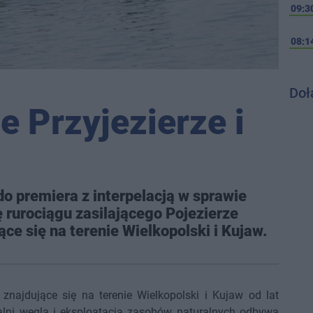
09:3
08:1
Doł
e Przyjezierze i
o premiera z interpelacją w sprawie
rurociągu zasilającego Pojezierze
ące się na terenie Wielkopolski i Kujaw.
ra znajdujące się na terenie Wielkopolski i Kujaw od lat
palni węgla i eksploatacja zasobów naturalnych odbywa