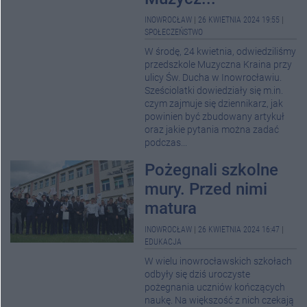
INOWROCŁAW
|
26 KWIETNIA 2024 19:55
|
SPOŁECZEŃSTWO
W środę, 24 kwietnia, odwiedziliśmy
przedszkole Muzyczna Kraina przy
ulicy Św. Ducha w Inowrocławiu.
Sześciolatki dowiedziały się m.in.
czym zajmuje się dziennikarz, jak
powinien być zbudowany artykuł
oraz jakie pytania można zadać
podczas...
Pożegnali szkolne
mury. Przed nimi
matura
INOWROCŁAW
|
26 KWIETNIA 2024 16:47
|
EDUKACJA
W wielu inowrocławskich szkołach
odbyły się dziś uroczyste
pożegnania uczniów kończących
naukę. Na większość z nich czekają