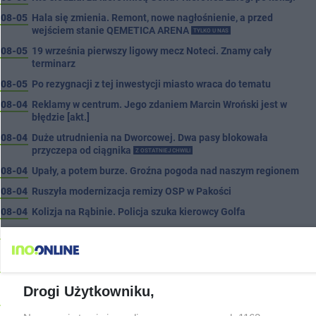
08-05
Hala się zmienia. Remont, nowe nagłośnienie, a przed
wejściem stanie QEMETICA ARENA
TYLKO U NAS
08-05
19 września pierwszy ligowy mecz Noteci. Znamy cały
terminarz
08-05
Po rezygnacji z tej inwestycji miasto wraca do tematu
08-04
Reklamy w centrum. Jego zdaniem Marcin Wroński jest w
błędzie [akt.]
08-04
Duże utrudnienia na Dworcowej. Dwa pasy blokowała
przyczepa od ciągnika
Z OSTATNIEJ CHWILI
08-04
Upały, a potem burze. Groźna pogoda nad naszym regionem
08-04
Ruszyła modernizacja remizy OSP w Pakości
08-04
Kolizja na Rąbinie. Policja szuka kierowcy Golfa
08-04
91-latek chciał pomnożyć oszczędności. Stracił ponad 10 tys.
zł
08-04
Polifonika z Inowrocławia zagrała na Harendzie. Muzyczny
hołd dla Jana Kasprowicza
Drogi Użytkowniku,
08-04
Jest wykonawca remontu dachu sali gimastycznej