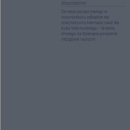
SPOŁECZEŃSTWO
Za nieco ponad miesiąc w
Inowrocławiu odbędzie się
charytatywny kiermasz ciast dla
Kuby Mierzwickiego - 18-latka,
chorego na dziecięce porażenie
mózgowe i autyzm.