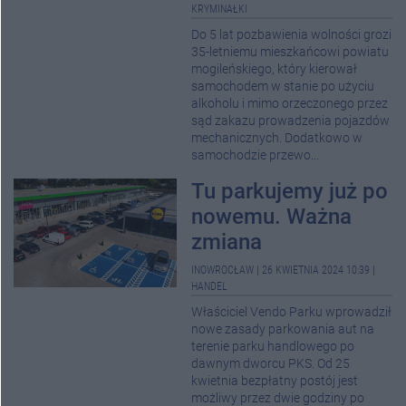
KRYMINAŁKI
Do 5 lat pozbawienia wolności grozi
35-letniemu mieszkańcowi powiatu
mogileńskiego, który kierował
samochodem w stanie po użyciu
alkoholu i mimo orzeczonego przez
sąd zakazu prowadzenia pojazdów
mechanicznych. Dodatkowo w
samochodzie przewo...
Tu parkujemy już po
nowemu. Ważna
zmiana
INOWROCŁAW
|
26 KWIETNIA 2024 10:39
|
HANDEL
Właściciel Vendo Parku wprowadził
nowe zasady parkowania aut na
terenie parku handlowego po
dawnym dworcu PKS. Od 25
kwietnia bezpłatny postój jest
możliwy przez dwie godziny po