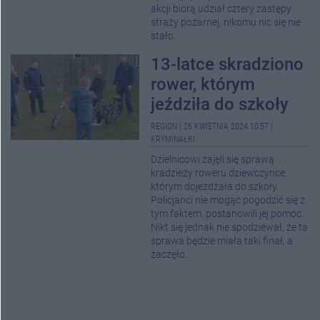
akcji biorą udział cztery zastępy
straży pożarnej, nikomu nic się nie
stało.
13-latce skradziono
rower, którym
jeździła do szkoły
REGION
|
26 KWIETNIA 2024 10:57
|
KRYMINAŁKI
Dzielnicowi zajęli się sprawą
kradzieży roweru dziewczynce,
którym dojeżdżała do szkoły.
Policjanci nie mogąc pogodzić się z
tym faktem, postanowili jej pomóc.
Nikt się jednak nie spodziewał, że ta
sprawa będzie miała taki finał, a
zaczęło...