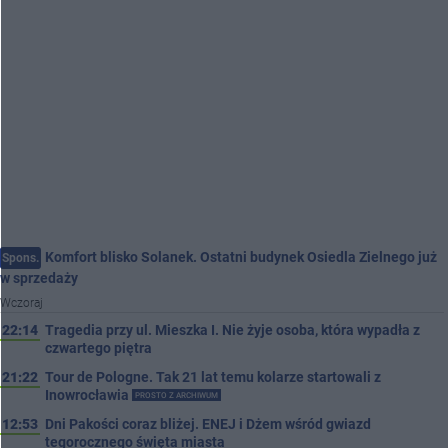
Komfort blisko Solanek. Ostatni budynek Osiedla Zielnego już
Spons.
w sprzedaży
Wczoraj
22:14
Tragedia przy ul. Mieszka I. Nie żyje osoba, która wypadła z
czwartego piętra
21:22
Tour de Pologne. Tak 21 lat temu kolarze startowali z
Inowrocławia
PROSTO Z ARCHIWUM
12:53
Dni Pakości coraz bliżej. ENEJ i Dżem wśród gwiazd
tegorocznego święta miasta