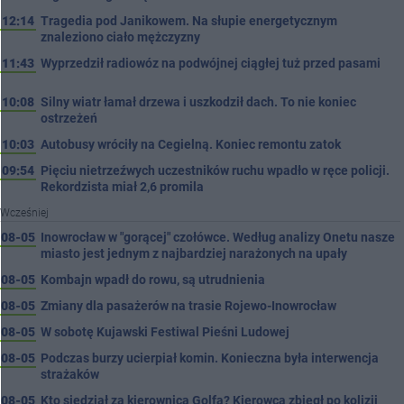
12:14
Tragedia pod Janikowem. Na słupie energetycznym
znaleziono ciało mężczyzny
11:43
Wyprzedził radiowóz na podwójnej ciągłej tuż przed pasami
10:08
Silny wiatr łamał drzewa i uszkodził dach. To nie koniec
ostrzeżeń
10:03
Autobusy wróciły na Cegielną. Koniec remontu zatok
09:54
Pięciu nietrzeźwych uczestników ruchu wpadło w ręce policji.
Rekordzista miał 2,6 promila
Wcześniej
08-05
Inowrocław w "gorącej" czołówce. Według analizy Onetu nasze
miasto jest jednym z najbardziej narażonych na upały
08-05
Kombajn wpadł do rowu, są utrudnienia
08-05
Zmiany dla pasażerów na trasie Rojewo-Inowrocław
08-05
W sobotę Kujawski Festiwal Pieśni Ludowej
08-05
Podczas burzy ucierpiał komin. Konieczna była interwencja
strażaków
08-05
Kto siedział za kierownicą Golfa? Kierowca zbiegł po kolizji