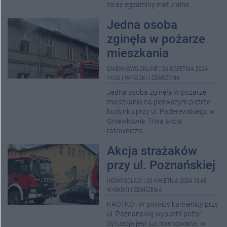
teraz egzaminy maturalne.
Jedna osoba
zginęła w pożarze
mieszkania
GNIEWKOWO.ONLINE
|
26 KWIETNIA 2024
14:28
|
WYPADKI I ZDARZENIA
Jedna osoba zginęła w pożarze
mieszkania na pierwszym piętrze
budynku przy ul. Paderewskiego w
Gniewkowie. Trwa akcja
ratownicza.
Akcja strażaków
przy ul. Poznańskiej
INOWROCŁAW
|
26 KWIETNIA 2024 13:48
|
WYPADKI I ZDARZENIA
KRÓTKO | W piwnicy kamienicy przy
ul. Poznańskiej wybuchł pożar.
Sytuacja jest już opanowana, w