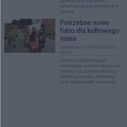
Dyrekcja Dróg Krajowych i
Autostrad ogłosiła przetarg na to
zadanie.
Potrzebne nowe
futro dla kultowego
misia
INOWROCŁAW
|
7 LISTOPADA 2023 12:32
|
KULTURA
Szymborze plecie swojego
niedźwiedzia. A może i cały powiat.
Kultowy miś z szymborskiej kozy
potrzebuje nowego, słomianego
futra. Rusza projekt: niedźwiedź.