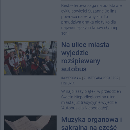
Bestsellerowa saga na podstawie
cyklu powieści Suzanne Collins
powraca na ekrany kin. To
prawdziwa gratka nie tylko dla
najwierniejszych fanów słynnej
serii.
Na ulice miasta
wyjedzie
rozśpiewany
autobus
INOWROCŁAW
|
7 LISTOPADA 2023 17:32
|
HISTORIA
W najbliższy piątek, w przeddzień
Święta Niepodległości na ulice
miasta już tradycyjnie wyjedzie
"Autobus dla Niepodległej".
Muzyka organowa i
sakralna na cześć