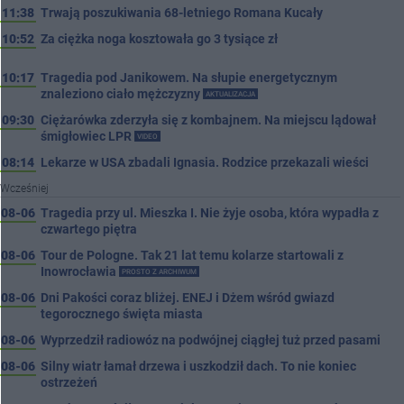
11:38
Trwają poszukiwania 68-letniego Romana Kucały
10:52
Za ciężka noga kosztowała go 3 tysiące zł
10:17
Tragedia pod Janikowem. Na słupie energetycznym
znaleziono ciało mężczyzny
AKTUALIZACJA
09:30
Ciężarówka zderzyła się z kombajnem. Na miejscu lądował
śmigłowiec LPR
VIDEO
08:14
Lekarze w USA zbadali Ignasia. Rodzice przekazali wieści
Wcześniej
08-06
Tragedia przy ul. Mieszka I. Nie żyje osoba, która wypadła z
czwartego piętra
08-06
Tour de Pologne. Tak 21 lat temu kolarze startowali z
Inowrocławia
PROSTO Z ARCHIWUM
08-06
Dni Pakości coraz bliżej. ENEJ i Dżem wśród gwiazd
tegorocznego święta miasta
08-06
Wyprzedził radiowóz na podwójnej ciągłej tuż przed pasami
08-06
Silny wiatr łamał drzewa i uszkodził dach. To nie koniec
ostrzeżeń