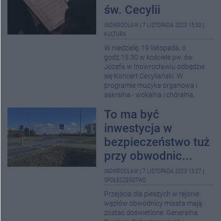
św. Cecylii
INOWROCŁAW
|
7 LISTOPADA 2023 15:30
|
KULTURA
W niedzielę, 19 listopada, o
godz.15.30 w kościele pw. św.
Józefa w Inowrocławiu odbędzie
się Koncert Cecyliański. W
programie muzyka organowa i
sakralna - wokalna i chóralna.
To ma być
inwestycja w
bezpieczeństwo tuż
przy obwodnic...
INOWROCŁAW
|
7 LISTOPADA 2023 13:27
|
SPOŁECZEŃSTWO
Przejścia dla pieszych w rejonie
węzłów obwodnicy miasta mają
zostać doświetlone. Generalna