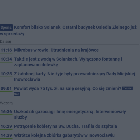
Komfort blisko Solanek. Ostatni budynek Osiedla Zielnego już
Spons.
w sprzedaży
Dzisiaj
11:16
Mikrobus w rowie. Utrudnienia na krajówce
10:34
Tak źle jest z wodą w Solankach. Wyłączono fontannę i
zaplanowano dolewkę
10:25
Z żałobnej karty. Nie żyje były przewodniczący Rady Miejskiej
Inowrocławia
09:01
Powiat wyda 75 tys. zł. na salę sesyjną. Co się zmieni?
TYLKO U
NAS
Wczoraj
16:36
Uszkodzili gazociąg i linię energetyczną. Interweniowały
służby
16:29
Potrącenie kobiety na Św. Ducha. Trafiła do szpitala
14:39
Wkrótce kolejna zbiórka gabarytów w Inowrocławiu