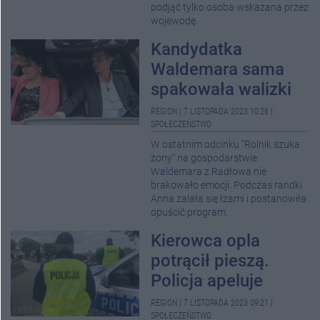
podjąć tylko osoba wskazana przez
wojewodę.
Kandydatka
Waldemara sama
spakowała walizki
REGION
|
7 LISTOPADA 2023 10:26
|
SPOŁECZEŃSTWO
W ostatnim odcinku "Rolnik szuka
żony" na gospodarstwie
Waldemara z Radłowa nie
brakowało emocji. Podczas randki
Anna zalała się łzami i postanowiła
opuścić program.
Kierowca opla
potrącił pieszą.
Policja apeluje
REGION
|
7 LISTOPADA 2023 09:21
|
SPOŁECZEŃSTWO