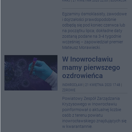
KRAJ
|
21 KWIETNIA 2020 22:03
|
EDUKACJA
Egzaminy ósmoklasisty, zawodowe
i dojrzałości prawdopodobnie
odbędą się pod koniec czerwca lub
na początku lipca; dokładne daty
zostaną podane na 3-4 tygodnie
wcześniej – zapowiedział premier
Mateusz Morawiecki.
W Inowrocławiu
mamy pierwszego
ozdrowieńca
INOWROCŁAW
|
21 KWIETNIA 2020 17:48
|
ZDROWIE
Powiatowy Zespół Zarządzania
Kryzysowego w Inowrocławiu
poinformował o aktualnej liczbie
osób z terenu powiatu
inowrocławskiego znajdujących się
w kwarantannie.