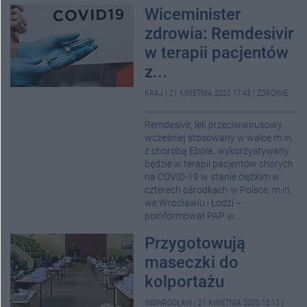
Wiceminister
zdrowia: Remdesivir
w terapii pacjentów
z...
KRAJ
|
21 KWIETNIA 2020 17:43
|
ZDROWIE
Remdesivir, lek przeciwwirusowy
wcześniej stosowany w walce m.in.
z chorobą Ebola, wykorzystywany
będzie w terapii pacjentów chorych
na COVID-19 w stanie ciężkim w
czterech ośrodkach w Polsce, m.in.
we Wrocławiu i Łodzi –
poinformował PAP w...
Przygotowują
maseczki do
kolportażu
INOWROCŁAW
|
21 KWIETNIA 2020 15:13
|