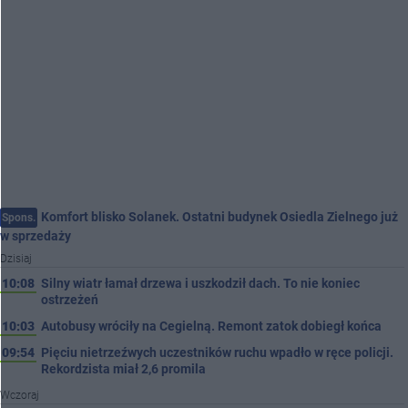
Komfort blisko Solanek. Ostatni budynek Osiedla Zielnego już
Spons.
w sprzedaży
Dzisiaj
10:08
Silny wiatr łamał drzewa i uszkodził dach. To nie koniec
ostrzeżeń
10:03
Autobusy wróciły na Cegielną. Remont zatok dobiegł końca
09:54
Pięciu nietrzeźwych uczestników ruchu wpadło w ręce policji.
Rekordzista miał 2,6 promila
Wczoraj