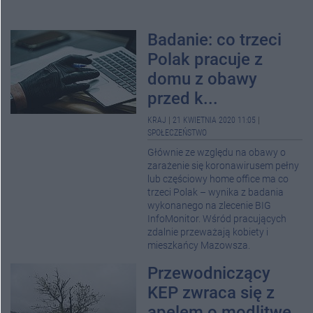
Badanie: co trzeci
Polak pracuje z
domu z obawy
przed k...
KRAJ
|
21 KWIETNIA 2020 11:05
|
SPOŁECZEŃSTWO
Głównie ze względu na obawy o
zarażenie się koronawirusem pełny
lub częściowy home office ma co
trzeci Polak – wynika z badania
wykonanego na zlecenie BIG
InfoMonitor. Wśród pracujących
zdalnie przeważają kobiety i
mieszkańcy Mazowsza.
Przewodniczący
KEP zwraca się z
apelem o modlitwę