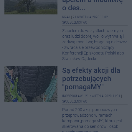
o des...
KRAJ
|
21 KWIETNIA 2020 11:02
|
SPOŁECZEŃSTWO
Z apelem do wszystkich wiernych
oraz ludzi dobrej woli o wytrwałą i
żarliwą modlitwę błagalną o deszcz
- zwraca się przewodniczący
Konferencji Episkopatu Polski abp
Stanisław Gądecki.
Są efekty akcji dla
potrzebujących
"pomagaMY"
INOWROCŁAW
|
21 KWIETNIA 2020 11:01
|
SPOŁECZEŃSTWO
Ponad 200 akcji pomocowych
przeprowadzono w ramach
kampanii „pomagaMY”, która jest
skierowana do seniorów i osób