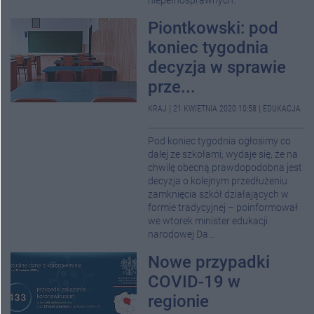
niepełnosprawnych.
Piontkowski: pod
koniec tygodnia
decyzja w sprawie
prze...
KRAJ
|
21 KWIETNIA 2020 10:58
|
EDUKACJA
Pod koniec tygodnia ogłosimy co
dalej ze szkołami; wydaje się, że na
chwilę obecną prawdopodobna jest
decyzja o kolejnym przedłużeniu
zamknięcia szkół działających w
formie tradycyjnej – poinformował
we wtorek minister edukacji
narodowej Da...
Nowe przypadki
COVID-19 w
regionie