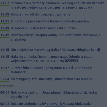
21:57
Inowrocław w "gorącej" czołówce. Według analizy Onetu nasze
miasto jest jednym z najbardziej narażonych na upały
14:43
Kombajn wpadł do rowu, są utrudnienia
14:21
Zmiany dla pasażerów na trasie Rojewo-Inowrocław
12:49
W sobotę Kujawski Festiwal Pieśni Ludowej
12:42
Podczas burzy ucierpiał komin. Konieczna była interwencja
strażaków
12:15
Kto siedział za kierownicą Golfa? Kierowca zbiegł po kolizji
11:15
Hala się zmienia. Remont, nowe nagłośnienie, a przed
wejściem stanie QEMETICA ARENA
TYLKO U NAS
10:37
19 września pierwszy ligowy mecz Noteci. Znamy cały
terminarz
07:54
Po rezygnacji z tej inwestycji miasto wraca do tematu
Wcześniej
08-04
Reklamy w centrum. Jego zdaniem Marcin Wroński jest w
błędzie [akt.]
08-04
Duże utrudnienia na Dworcowej. Dwa pasy blokowała