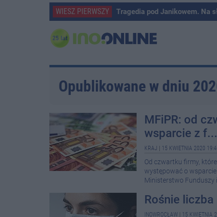
WIESZ PIERWSZY
Tragedia pod Janikowem. Na s
Opublikowane w dniu 20
MFiPR: od cz
wsparcie z f..
KRAJ
|
15 KWIETNIA 2020 19:4
Od czwartku firmy, któr
występować o wsparcie z
Ministerstwo Funduszy i 
Rośnie liczba
INOWROCŁAW
|
15 KWIETNIA 2