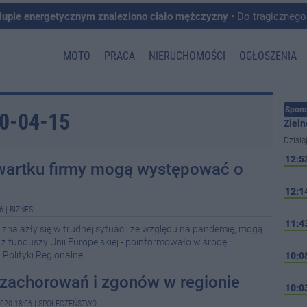
łupie energetycznym znaleziono ciało mężczyzny
• Do tragicznego zdarzenia doszło w 
MOTO
PRACA
NIERUCHOMOŚCI
OGŁOSZENIA
Spons
20-04-15
Zieln
Dzisia
12:5
wartku firmy mogą występować o
.
12:1
6
|
BIZNES
11:4
e znalazły się w trudnej sytuacji ze względu na pandemię, mogą
 funduszy Unii Europejskiej - poinformowało w środę
Polityki Regionalnej.
10:0
 zachorowań i zgonów w regionie
10:0
020 18:06
|
SPOŁECZEŃSTWO