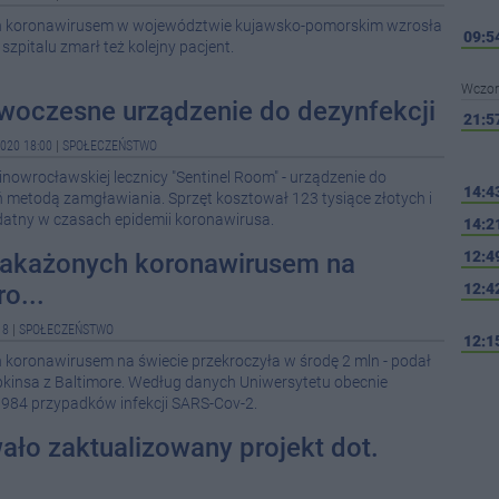
h koronawirusem w województwie kujawsko-pomorskim wzrosła
09:5
zpitalu zmarł też kolejny pacjent.
Wczor
woczesne urządzenie do dezynfekcji
21:5
020 18:00
|
SPOŁECZEŃSTWO
inowrocławskiej lecznicy "Sentinel Room" - urządzenie do
14:4
 metodą zamgławiania. Sprzęt kosztował 123 tysiące złotych i
datny w czasach epidemii koronawirusa.
14:2
12:4
zakażonych koronawirusem na
o...
12:4
18
|
SPOŁECZEŃSTWO
12:1
 koronawirusem na świecie przekroczyła w środę 2 mln - podał
kinsa z Baltimore. Według danych Uniwersytetu obecnie
11:1
0984 przypadków infekcji SARS-Cov-2.
ło zaktualizowany projekt dot.
10:3
07:5