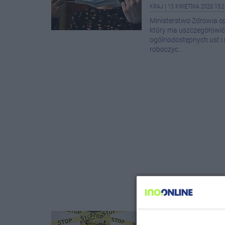
KRAJ
|
15 KWIETNIA 2020 15:2
Ministerstwo Zdrowia o
który ma uszczegółowić
ogólnodostępnych ust i 
roboczyc...
Więcej zacho