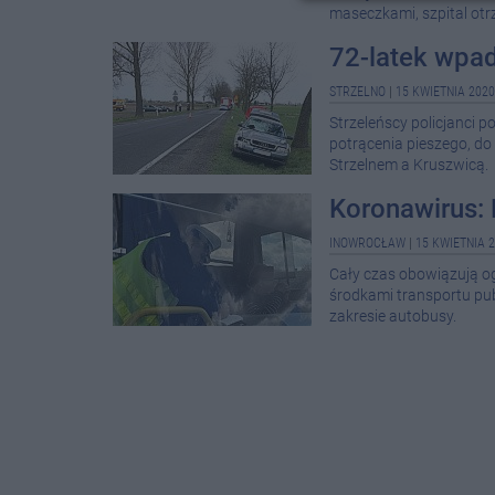
maseczkami, szpital otr
72-latek wpad
STRZELNO
|
15 KWIETNIA 2020
Strzeleńscy policjanci 
potrącenia pieszego, d
Strzelnem a Kruszwicą.
Koronawirus: 
INOWROCŁAW
|
15 KWIETNIA 2
Cały czas obowiązują o
środkami transportu pub
zakresie autobusy.