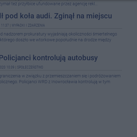
zymał też przyłbice ufundowane przez agencję rekl...
08-0
ł pod koła audi. Zginął na miejscu
 11:37
|
WYPADKI I ZDARZENIA
08-0
pod nadzorem prokuratury wyjaśniają okoliczności śmiertelnego
08-0
o którego doszło we wtorkowe popołudnie na drodze między
08-0
08-0
Policjanci kontrolują autobusy
08-0
020 10:39
|
SPOŁECZEŃSTWO
08-0
graniczenia w związku z przemieszczaniem się i podróżowaniem
08-0
licznego. Policjanci WRD z Inowrocławia kontrolują w tym
08-0
08-0
12:5
12:1