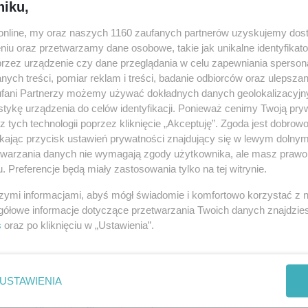
niku,
08-0
6
|
SPOŁECZEŃSTWO
o.online, my oraz naszych 1160 zaufanych partnerów uzyskujemy dos
niu oraz przetwarzamy dane osobowe, takie jak unikalne identyfikat
powodu koronawirusa w Polsce mężczyźni stanowią 57,9 proc.
08-0
przez urządzenie czy dane przeglądania w celu zapewniania sperson
2,1 proc. – wynika z danych opublikowanych w środę przez
arny. Częściej na COVID-19 w Polsce chorują kobiety (55...
ych treści, pomiar reklam i treści, badanie odbiorców oraz ulepszan
fani Partnerzy możemy używać dokładnych danych geolokalizacyjn
08-0
rożenie pożarowe w lasach w
tykę urządzenia do celów identyfikacji. Ponieważ cenimy Twoją pry
ew...
z tych technologii poprzez kliknięcie „Akceptuję”. Zgoda jest dobro
08-0
ikając przycisk ustawień prywatności znajdujący się w lewym dolny
0
|
WYPADKI I ZDARZENIA
etwarzania danych nie wymagają zgody użytkownika, ale masz prawo 
08-0
rowego w lasach, zamieszczonej na stronie Instytutu
. Preferencje będą miały zastosowania tylko na tej witrynie.
IBL) wynika, że w lasach na terenie 12 województw występuje
08-0
żenia pożarowego. Najniższe zagrożenie występuje w
szymi informacjami, abyś mógł świadomie i komfortowo korzystać z
gółowe informacje dotyczące przetwarzania Twoich danych znajdzi
08-0
s
oraz po kliknięciu w „Ustawienia”.
zyłbice dla inowrocławskiego
08-0
020 14:32
|
SPOŁECZEŃSTWO
08-0
USTAWIENIA
h trafiło dziś do inowrocławskiego szpitala. To dar od Galerii
atnich tygodni - pielęgniarek, lekarzy i ratowników. Poza
08-0