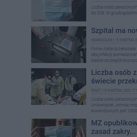
Liczba osób zakażonyc
do 359. W grudziądzkim s
Szpital ma no
INOWROCŁAW
|
15 KWIETNIA 2
Firma Alstal przekazała 
dezynfekcji pomieszczeń
będzie szczególnie przy
Liczba osób 
świecie przekr
ŚWIAT
|
15 KWIETNIA 2020 17:
Liczba osób zakażonych
Uniwersytet Johnsa Hop
stwierdzonych jest 200
MZ opublikowa
zasad zakry...