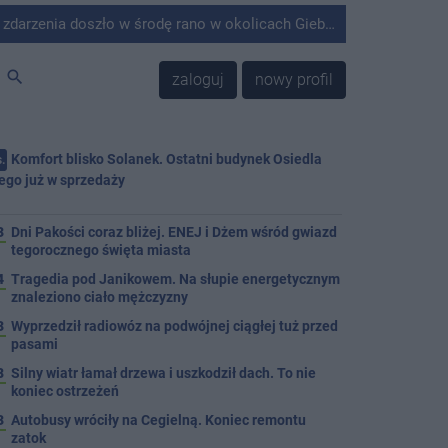
środę rano w okolicach Giebni koło Janikowa. Wówczas na słupie energetycznym odnaleziono ciało mężczyzny.
search
zaloguj
nowy profil
Komfort blisko Solanek. Ostatni budynek Osiedla
.
ego już w sprzedaży
j
3
Dni Pakości coraz bliżej. ENEJ i Dżem wśród gwiazd
tegorocznego święta miasta
4
Tragedia pod Janikowem. Na słupie energetycznym
znaleziono ciało mężczyzny
3
Wyprzedził radiowóz na podwójnej ciągłej tuż przed
pasami
8
Silny wiatr łamał drzewa i uszkodził dach. To nie
koniec ostrzeżeń
3
Autobusy wróciły na Cegielną. Koniec remontu
zatok