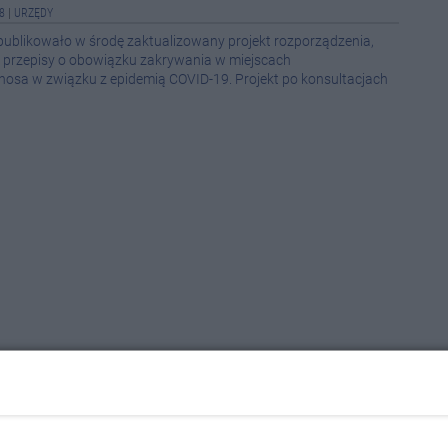
8
|
URZĘDY
publikowało w środę zaktualizowany projekt rozporządzenia,
Wcześ
 przepisy o obowiązku zakrywania w miejscach
08-0
nosa w związku z epidemią COVID-19. Projekt po konsultacjach
08-0
08-0
08-0
08-0
08-0
08-0
08-0
08-0
rowań na COVID-19 dotyczy kobiet,
08-0