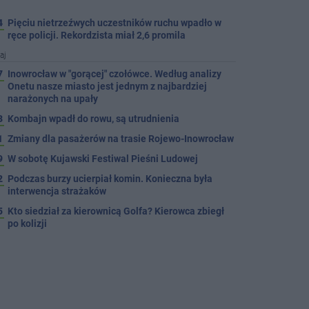
4
Pięciu nietrzeźwych uczestników ruchu wpadło w
ręce policji. Rekordzista miał 2,6 promila
aj
7
Inowrocław w "gorącej" czołówce. Według analizy
Onetu nasze miasto jest jednym z najbardziej
narażonych na upały
3
Kombajn wpadł do rowu, są utrudnienia
1
Zmiany dla pasażerów na trasie Rojewo-Inowrocław
9
W sobotę Kujawski Festiwal Pieśni Ludowej
2
Podczas burzy ucierpiał komin. Konieczna była
interwencja strażaków
5
Kto siedział za kierownicą Golfa? Kierowca zbiegł
po kolizji
5
Hala się zmienia. Remont, nowe nagłośnienie, a
przed wejściem stanie QEMETICA ARENA
TYLKO U NAS
7
19 września pierwszy ligowy mecz Noteci. Znamy
cały terminarz
4
Po rezygnacji z tej inwestycji miasto wraca do