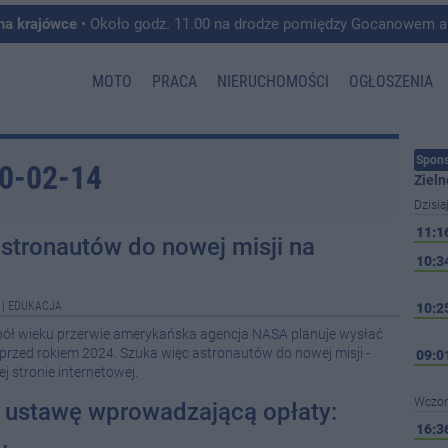
 na krajówce
• Około godz. 11.00 na drodze pomiędzy Gocanowem a Chełmiczkami w g
MOTO
PRACA
NIERUCHOMOŚCI
OGŁOSZENIA
Spons
20-02-14
Zieln
Dzisia
11:1
stronautów do nowej misji na
10:3
|
EDUKACJA
10:2
 pół wieku przerwie amerykańska agencja NASA planuje wysłać
e przed rokiem 2024. Szuka więc astronautów do nowej misji -
09:0
j stronie internetowej.
Wczor
ł ustawę wprowadzającą opłaty:
16:3
.