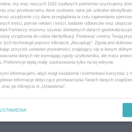
08-0
o.online, my oraz naszych 1162 zaufanych partnerów uzyskujemy dos
wodnicy Inowrocławia, przed węzłem Tupadły w stronę Torunia.
niu oraz przetwarzamy dane osobowe, takie jak unikalne identyfikat
08-0
przez urządzenie czy dane przeglądania w celu zapewniania sperson
ych treści, pomiar reklam i treści, badanie odbiorców oraz ulepszan
6-latka. Zabrał szefowi auto i...
08-0
fani Partnerzy możemy używać dokładnych danych geolokalizacyjn
tykę urządzenia do celów identyfikacji. Ponieważ cenimy Twoją pry
020 12:00
|
WYPADKI I ZDARZENIA
z tych technologii poprzez kliknięcie „Akceptuję”. Zgoda jest dobro
08-0
wolności naraził się 26-letni mieszkaniec powiatu
ikając przycisk ustawień prywatności znajdujący się w lewym dolny
ietrzeźwy, jechał cudzym samochodem i uderzył w inne auto.
etwarzania danych nie wymagają zgody użytkownika, ale masz prawo 
08-0
. Preferencje będą miały zastosowania tylko na tej witrynie.
e nowelizacja ustaw o ustroju sądów
08-0
szymi informacjami, abyś mógł świadomie i komfortowo korzystać z
gółowe informacje dotyczące przetwarzania Twoich danych znajdzi
08-0
s
oraz po kliknięciu w „Ustawienia”.
|
POLITYKA
08-0
 przepisy nowelizacji ustaw o ustroju sądów i Sądzie
 rozszerzają odpowiedzialność dyscyplinarną sędziów i
08-0
procedurze wyboru I prezesa Sądu Najwyższego.
USTAWIENIA
08-0
lesie uratowała odblaskowa
08-0