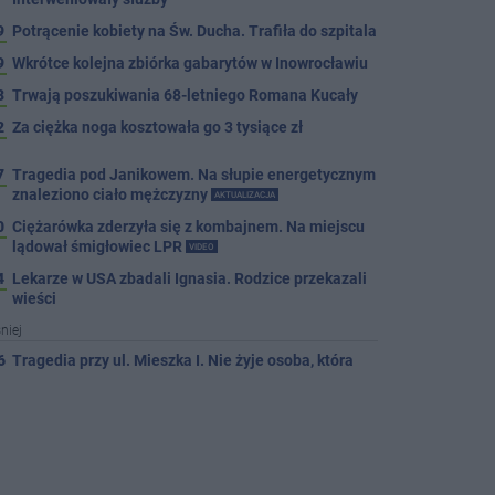
9
Potrącenie kobiety na Św. Ducha. Trafiła do szpitala
9
Wkrótce kolejna zbiórka gabarytów w Inowrocławiu
8
Trwają poszukiwania 68-letniego Romana Kucały
2
Za ciężka noga kosztowała go 3 tysiące zł
7
Tragedia pod Janikowem. Na słupie energetycznym
znaleziono ciało mężczyzny
AKTUALIZACJA
0
Ciężarówka zderzyła się z kombajnem. Na miejscu
lądował śmigłowiec LPR
VIDEO
4
Lekarze w USA zbadali Ignasia. Rodzice przekazali
wieści
niej
6
Tragedia przy ul. Mieszka I. Nie żyje osoba, która
wypadła z czwartego piętra
6
Tour de Pologne. Tak 21 lat temu kolarze startowali
z Inowrocławia
PROSTO Z ARCHIWUM
6
Dni Pakości coraz bliżej. ENEJ i Dżem wśród gwiazd
tegorocznego święta miasta