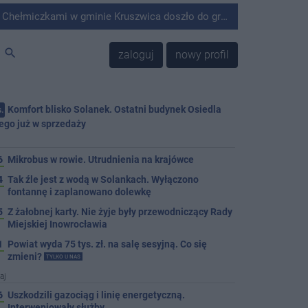
minie Kruszwica doszło do groźnie wyglądającego zdarzenia.
search
zaloguj
nowy profil
Komfort blisko Solanek. Ostatni budynek Osiedla
.
ego już w sprzedaży
j
6
Mikrobus w rowie. Utrudnienia na krajówce
4
Tak źle jest z wodą w Solankach. Wyłączono
fontannę i zaplanowano dolewkę
5
Z żałobnej karty. Nie żyje były przewodniczący Rady
Miejskiej Inowrocławia
1
Powiat wyda 75 tys. zł. na salę sesyjną. Co się
zmieni?
TYLKO U NAS
aj
6
Uszkodzili gazociąg i linię energetyczną.
Interweniowały służby