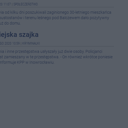
0 11:07
|
SPOŁECZEŃSTWO
08-0
ia od kilku dni poszukiwali zaginionego 30-letniego mieszkańca
pustostanów i terenu leśnego pod Balczewem dało pozytywny
08-0
 już do domu.
08-0
ejska szajka
GO 2020 10:59
|
KRYMINAŁKI
08-0
ia i inne przestępstwa usłyszały już dwie osoby. Policjanci
jest zamieszany w te przestępstwa. - On również wkrótce poniesie
08-0
informuje KPP w Inowrocławiu.
08-0
11:1
10:3
10:2
09:0