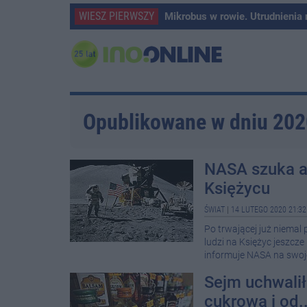
WIESZ PIERWSZY
Mikrobus w rowie. Utrudnienia
Opublikowane w dniu 20
NASA szuka a
Księżycu
ŚWIAT
|
14 LUTEGO 2020 21:32
Po trwającej już niemal
ludzi na Księżyc jeszcz
informuje NASA na swoje
Sejm uchwali
cukrową i od..