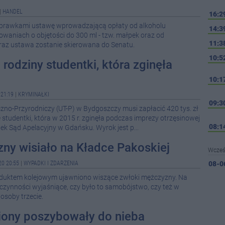
|
HANDEL
16:2
oprawkami ustawę wprowadzającą opłaty od alkoholu
14:3
aniach o objętości do 300 ml - tzw. małpek oraz od
11:3
raz ustawa zostanie skierowana do Senatu.
10:5
a rodziny studentki, która zginęła
10:1
21:19
|
KRYMINAŁKI
09:3
zno-Przyrodniczy (UT-P) w Bydgoszczy musi zapłacić 420 tys. zł
studentki, która w 2015 r. zginęła podczas imprezy otrzęsinowej
08:1
ątek Sąd Apelacyjny w Gdańsku. Wyrok jest p...
ny wisiało na Kładce Pakoskiej
Wcześ
0 20:55
|
WYPADKI I ZDARZENIA
08-0
duktem kolejowym ujawniono wiszące zwłoki mężczyzny. Na
zynności wyjaśniące, czy było to samobójstwo, czy też w
08-0
osoby trzecie.
08-0
iony poszybowały do nieba