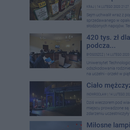
KRAJ
|
14 LUTEGO 2020 21:27
Sejm uchwalił wraz z p
sprzedawanego w opakow
słodzonych napojów. Te
420 tys. zł dl
podcza...
BYDGOSZCZ
|
14 LUTEGO 2020 
Uniwersytet Technologic
odszkodowania rodzinie 
na uczelni - orzekł w pi
Ciało mężczyz
INOWROCŁAW
|
14 LUTEGO 202
Dziś wieczorem pod wia
miejscu prowadzone są c
zdarzeniu uczestniczyły 
Miłosne lamp