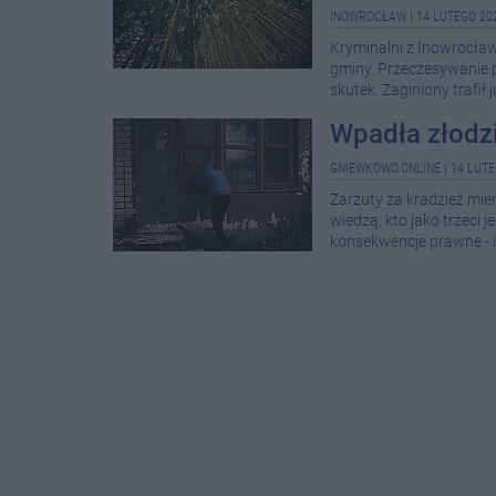
INOWROCŁAW
|
14 LUTEGO 202
Kryminalni z Inowrocław
gminy. Przeczesywanie 
skutek. Zaginiony trafił
Wpadła złodzi
GNIEWKOWO.ONLINE
|
14 LUTE
Zarzuty za kradzież mien
wiedzą, kto jako trzeci 
konsekwencje prawne - 