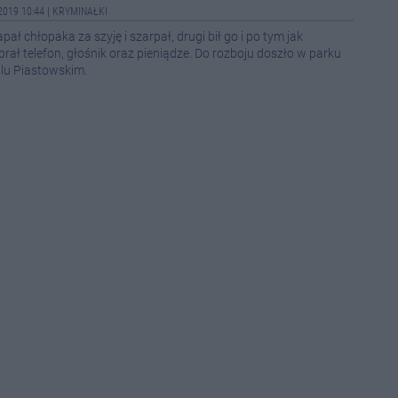
2019 10:44
|
KRYMINAŁKI
08-0
ał chłopaka za szyję i szarpał, drugi bił go i po tym jak
brał telefon, głośnik oraz pieniądze. Do rozboju doszło w parku
08-0
edlu Piastowskim.
08-0
22:1
21:2
12:5
12:1
11:4
10:0
10:0