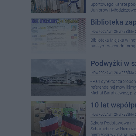
Sportowego Karate podc
Juniorów i Młodzieżowc
Biblioteka za
INOWROCŁAW
|
26 WRZEŚNIA 
Biblioteka Miejska w I
naszymi wschodnimi są
Podwyżki w s
INOWROCŁAW
|
26 WRZEŚNIA 
- Pan dyrektor zapropo
referendalnej mówiliśmy 
Michał Barałkiewicz, 
10 lat współp
INOWROCŁAW
|
26 WRZEŚNIA 
Szkoła Podstawowa nr 1
Scharnebeck w Niemczech
niemiecka wymiana ucz