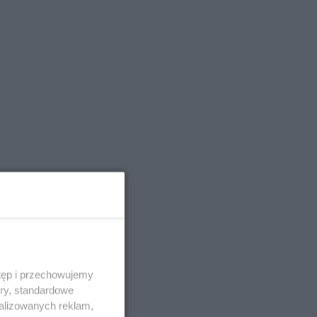
przed wejściem stanie QEMETICA ARENA
TYLKO U NAS
5
19 września pierwszy ligowy mecz Noteci. Znamy
cały terminarz
5
Po rezygnacji z tej inwestycji miasto wraca do
tematu
4
Reklamy w centrum. Jego zdaniem Marcin Wroński
jest w błędzie [akt.]
4
Duże utrudnienia na Dworcowej. Dwa pasy
blokowała przyczepa od ciągnika
Z OSTATNIEJ CHWILI
4
Upały, a potem burze. Groźna pogoda nad naszym
regionem
4
Ruszyła modernizacja remizy OSP w Pakości
4
Kolizja na Rąbinie. Policja szuka kierowcy Golfa
4
91-latek chciał pomnożyć oszczędności. Stracił
ponad 10 tys. zł
4
Polifonika z Inowrocławia zagrała na Harendzie.
tęp i przechowujemy
Muzyczny hołd dla Jana Kasprowicza
ory, standardowe
alizowanych reklam,
4
Jest wykonawca remontu dachu sali gimastycznej