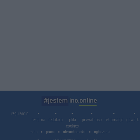
09:5
regulamin
reklama
redakcja
pliki
prywatność
reklamacje
gowork.
cookies
moto
praca
nieruchomości
ogłoszenia