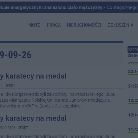
łupie energetycznym znaleziono ciało mężczyzny
• Do tragicznego zdarzenia doszło w 
MOTO
PRACA
NIERUCHOMOŚCI
OGŁOSZENIA
Spons
19-09-26
Zieln
Wczor
22:1
y karatecy na medal
30
|
SPORT
21:2
ote i dwa brązowe zdobyli zawodnicy Inowrocławskiego Klubu
zas Mistrzostw Polskiej Unii Karate Juniorów młodszych,
12:5
ów w Karate WKF w Środzie Wielkopolskiej.
12:1
y karatecy na medal
2019 23:26
|
SPORT
11:4
ote i dwa brązowe zdobyli zawodnicy Inowrocławskiego Klubu