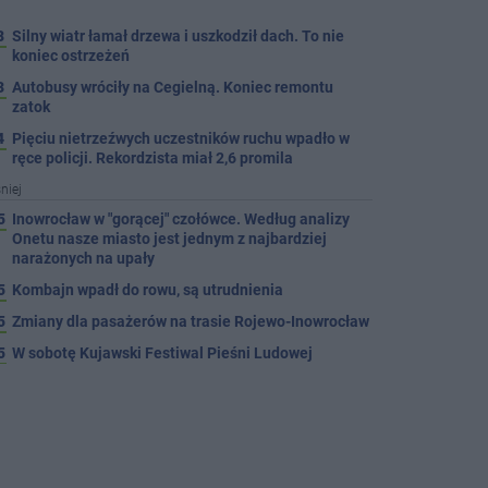
8
Silny wiatr łamał drzewa i uszkodził dach. To nie
koniec ostrzeżeń
3
Autobusy wróciły na Cegielną. Koniec remontu
zatok
4
Pięciu nietrzeźwych uczestników ruchu wpadło w
ręce policji. Rekordzista miał 2,6 promila
niej
5
Inowrocław w "gorącej" czołówce. Według analizy
Onetu nasze miasto jest jednym z najbardziej
narażonych na upały
5
Kombajn wpadł do rowu, są utrudnienia
5
Zmiany dla pasażerów na trasie Rojewo-Inowrocław
5
W sobotę Kujawski Festiwal Pieśni Ludowej
5
Podczas burzy ucierpiał komin. Konieczna była
interwencja strażaków
5
Kto siedział za kierownicą Golfa? Kierowca zbiegł
po kolizji
5
Hala się zmienia. Remont, nowe nagłośnienie, a