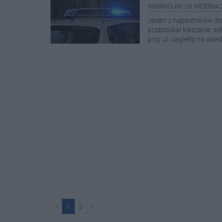
INOWROCŁAW
|
26 WRZEŚNIA 
Jeden z napastników złap
przeszukał kieszenie, za
przy ul. Jagiełły na osi
«
1
2
»