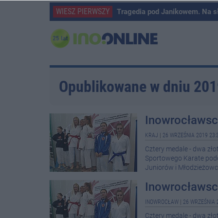
WIESZ PIERWSZY
Tragedia pod Janikowem. Na s
Opublikowane w dniu 20
Inowrocławsc
KRAJ
|
26 WRZEŚNIA 2019 23:
Cztery medale - dwa zł
Sportowego Karate podc
Juniorów i Młodzieżowc
Inowrocławsc
INOWROCŁAW
|
26 WRZEŚNIA 
Cztery medale - dwa zł