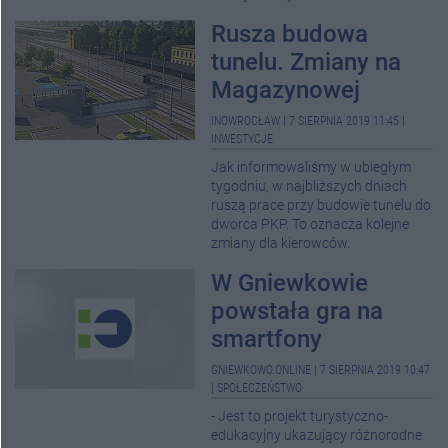
Rusza budowa
tunelu. Zmiany na
Magazynowej
INOWROCŁAW
|
7 SIERPNIA 2019 11:45
|
INWESTYCJE
Jak informowaliśmy w ubiegłym
tygodniu, w najbliższych dniach
ruszą prace przy budowie tunelu do
dworca PKP. To oznacza kolejne
zmiany dla kierowców.
W Gniewkowie
powstała gra na
smartfony
GNIEWKOWO.ONLINE
|
7 SIERPNIA 2019 10:47
|
SPOŁECZEŃSTWO
- Jest to projekt turystyczno-
edukacyjny ukazujący różnorodne