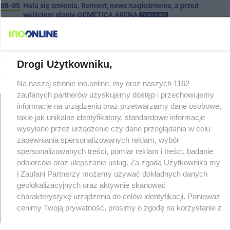
08-05
Hala się zmienia. Remont, nowe nagłośnienie, a przed
wejściem stanie QEMETICA ARENA
TYLKO U NAS
08-05
19 września pierwszy ligowy mecz Noteci. Znamy cały
terminarz
08-05
Po rezygnacji z tej inwestycji miasto wraca do tematu
Drogi Użytkowniku,
08-04
Reklamy w centrum. Jego zdaniem Marcin Wroński jest w
błędzie [akt.]
Na naszej stronie ino.online, my oraz naszych 1162
08-04
Duże utrudnienia na Dworcowej. Dwa pasy blokowała
zaufanych partnerów uzyskujemy dostęp i przechowujemy
przyczepa od ciągnika
Z OSTATNIEJ CHWILI
informacje na urządzeniu oraz przetwarzamy dane osobowe,
takie jak unikalne identyfikatory, standardowe informacje
08-04
Upały, a potem burze. Groźna pogoda nad naszym regionem
wysyłane przez urządzenie czy dane przeglądania w celu
regulamin
08-04
Ruszyła modernizacja remizy OSP w Pakości
zapewniania spersonalizowanych reklam, wybór
reklama
08-04
Kolizja na Rąbinie. Policja szuka kierowcy Golfa
spersonalizowanych treści, pomiar reklam i treści, badanie
redakcja
08-04
odbiorców oraz ulepszanie usług. Za zgodą Użytkownika my
91-latek chciał pomnożyć oszczędności. Stracił ponad 10 tys.
pliki cookies
zł
prywatność
i Zaufani Partnerzy możemy używać dokładnych danych
reklamacje
geolokalizacyjnych oraz aktywnie skanować
08-04
Polifonika z Inowrocławia zagrała na Harendzie. Muzyczny
gowork.pl
hołd dla Jana Kasprowicza
charakterystykę urządzenia do celów identyfikacji. Ponieważ
oferty pracy
cenimy Twoją prywatność, prosimy o zgodę na korzystanie z
08-04
Jest wykonawca remontu dachu sali gimastycznej
© copyright 2000-2026 Ino-online Media
tych technologii poprzez kliknięcie „Akceptuję”. Zgoda jest
08-04
Dlaczego sauny, a nie boiska dla dzieci? Ratusz odpowiada
dobrowolna i zawsze możesz ją zmienić/wycofać klikając