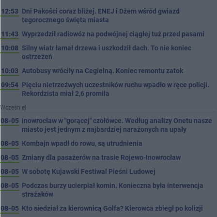
12:53
Dni Pakości coraz bliżej. ENEJ i Dżem wśród gwiazd
tegorocznego święta miasta
11:43
Wyprzedził radiowóz na podwójnej ciągłej tuż przed pasami
10:08
Silny wiatr łamał drzewa i uszkodził dach. To nie koniec
ostrzeżeń
10:03
Autobusy wróciły na Cegielną. Koniec remontu zatok
09:54
Pięciu nietrzeźwych uczestników ruchu wpadło w ręce policji.
Rekordzista miał 2,6 promila
Wcześniej
08-05
Inowrocław w "gorącej" czołówce. Według analizy Onetu nasze
miasto jest jednym z najbardziej narażonych na upały
08-05
Kombajn wpadł do rowu, są utrudnienia
08-05
Zmiany dla pasażerów na trasie Rojewo-Inowrocław
08-05
W sobotę Kujawski Festiwal Pieśni Ludowej
08-05
Podczas burzy ucierpiał komin. Konieczna była interwencja
strażaków
08-05
Kto siedział za kierownicą Golfa? Kierowca zbiegł po kolizji