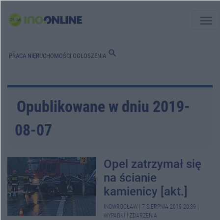
menu
search
PRACA
NIERUCHOMOŚCI
OGŁOSZENIA
Opublikowane w dniu 2019-
08-07
Opel zatrzymał się
na ścianie
kamienicy [akt.]
INOWROCŁAW
|
7 SIERPNIA 2019 20:39
|
WYPADKI I ZDARZENIA