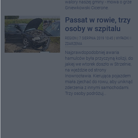
walory naszej gminy - mowa o grze
Gniewkowski Cicerone.
Passat w rowie, trzy
osoby w szpitalu
REGION
|
7 SIERPNIA 2019 10:45
|
WYPADKI I
ZDARZENIA
Najprawdopodobniej awaria
hamulców była przyczyną kolizji, do
jakiej we wtorek doszło w Strzelnie,
na wjeździe od strony
Inowrocławia. Kierująca pojazdem
miała zjechać do rowu, aby uniknąć
zderzenia z innymi samochodami.
Trzy osoby podróżuj...