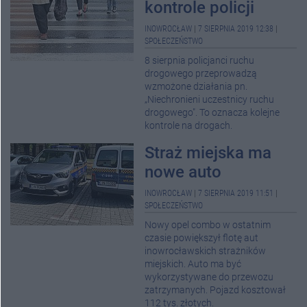
kontrole policji
INOWROCŁAW
|
7 SIERPNIA 2019 12:38
|
SPOŁECZEŃSTWO
8 sierpnia policjanci ruchu
drogowego przeprowadzą
wzmożone działania pn.
„Niechronieni uczestnicy ruchu
drogowego". To oznacza kolejne
kontrole na drogach.
Straż miejska ma
nowe auto
INOWROCŁAW
|
7 SIERPNIA 2019 11:51
|
SPOŁECZEŃSTWO
Nowy opel combo w ostatnim
czasie powiększył flotę aut
inowrocławskich strażników
miejskich. Auto ma być
wykorzystywane do przewozu
zatrzymanych. Pojazd kosztował
112 tys. złotych.