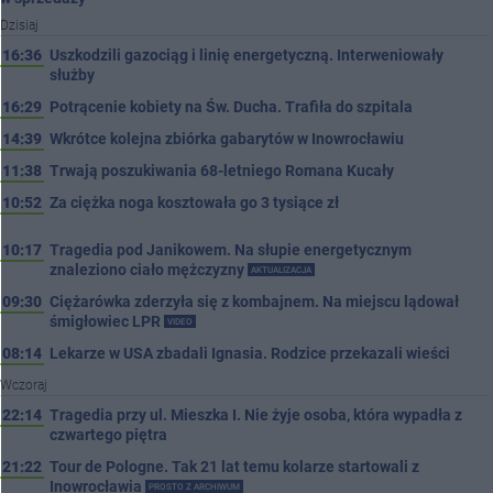
Dzisiaj
16:36
Uszkodzili gazociąg i linię energetyczną. Interweniowały
służby
16:29
Potrącenie kobiety na Św. Ducha. Trafiła do szpitala
14:39
Wkrótce kolejna zbiórka gabarytów w Inowrocławiu
11:38
Trwają poszukiwania 68-letniego Romana Kucały
10:52
Za ciężka noga kosztowała go 3 tysiące zł
10:17
Tragedia pod Janikowem. Na słupie energetycznym
znaleziono ciało mężczyzny
AKTUALIZACJA
09:30
Ciężarówka zderzyła się z kombajnem. Na miejscu lądował
śmigłowiec LPR
VIDEO
08:14
Lekarze w USA zbadali Ignasia. Rodzice przekazali wieści
Wczoraj
22:14
Tragedia przy ul. Mieszka I. Nie żyje osoba, która wypadła z
czwartego piętra
21:22
Tour de Pologne. Tak 21 lat temu kolarze startowali z
Inowrocławia
PROSTO Z ARCHIWUM