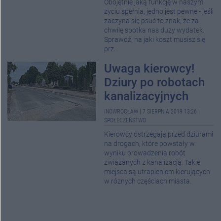
Obojętnie jaką funkcję w naszym
życiu spełnia, jedno jest pewne - jeśli
zaczyna się psuć to znak, że za
chwilę spotka nas duży wydatek.
Sprawdź, na jaki koszt musisz się
prz...
Uwaga kierowcy!
Dziury po robotach
kanalizacyjnych
INOWROCŁAW
|
7 SIERPNIA 2019 13:26
|
SPOŁECZEŃSTWO
Kierowcy ostrzegają przed dziurami
na drogach, które powstały w
wyniku prowadzenia robót
związanych z kanalizacją. Takie
miejsca są utrapieniem kierujących
w różnych częściach miasta.