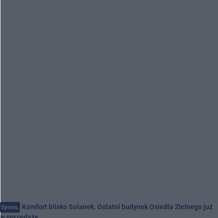
Komfort blisko Solanek. Ostatni budynek Osiedla Zielnego już
Spons.
w sprzedaży