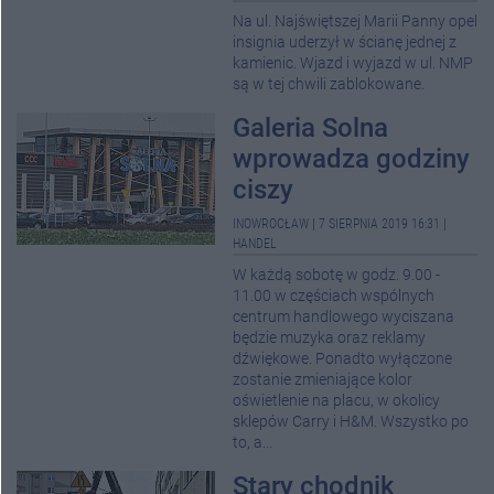
Na ul. Najświętszej Marii Panny opel
insignia uderzył w ścianę jednej z
kamienic. Wjazd i wyjazd w ul. NMP
są w tej chwili zablokowane.
Galeria Solna
wprowadza godziny
ciszy
INOWROCŁAW
|
7 SIERPNIA 2019 16:31
|
HANDEL
W każdą sobotę w godz. 9.00 -
11.00 w częściach wspólnych
centrum handlowego wyciszana
będzie muzyka oraz reklamy
dźwiękowe. Ponadto wyłączone
zostanie zmieniające kolor
oświetlenie na placu, w okolicy
sklepów Carry i H&M. Wszystko po
to, a...
Stary chodnik