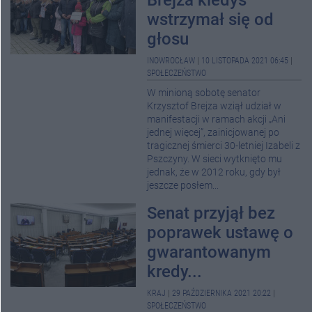
Brejza kiedyś
wstrzymał się od
głosu
INOWROCŁAW
|
10 LISTOPADA 2021 06:45
|
SPOŁECZEŃSTWO
W minioną sobotę senator
Krzysztof Brejza wziął udział w
manifestacji w ramach akcji „Ani
jednej więcej”, zainicjowanej po
tragicznej śmierci 30-letniej Izabeli z
Pszczyny. W sieci wytknięto mu
jednak, że w 2012 roku, gdy był
jeszcze posłem...
Senat przyjął bez
poprawek ustawę o
gwarantowanym
kredy...
KRAJ
|
29 PAŹDZIERNIKA 2021 20:22
|
SPOŁECZEŃSTWO