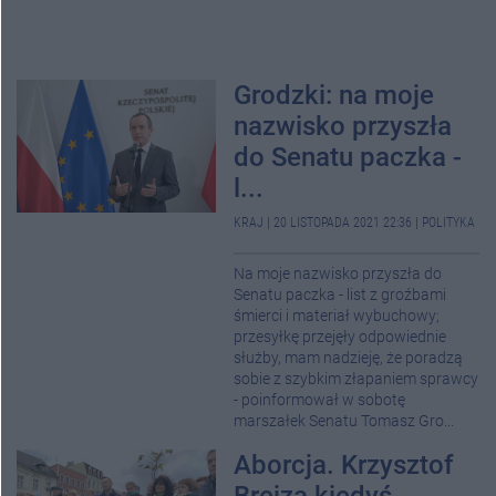
Grodzki: na moje
nazwisko przyszła
do Senatu paczka -
l...
KRAJ
|
20 LISTOPADA 2021 22:36
|
POLITYKA
Na moje nazwisko przyszła do
Senatu paczka - list z groźbami
śmierci i materiał wybuchowy;
przesyłkę przejęły odpowiednie
służby, mam nadzieję, że poradzą
sobie z szybkim złapaniem sprawcy
- poinformował w sobotę
marszałek Senatu Tomasz Gro...
Aborcja. Krzysztof