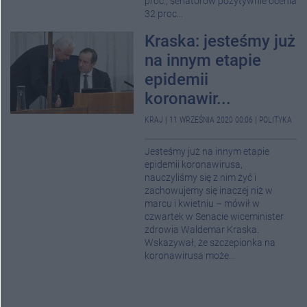
proc.; senatorów pozytywnie ocenia
32 proc...
Kraska: jesteśmy już
na innym etapie
epidemii
koronawir...
KRAJ
|
11 WRZEŚNIA 2020 00:06
|
POLITYKA
Jesteśmy już na innym etapie
epidemii koronawirusa,
nauczyliśmy się z nim żyć i
zachowujemy się inaczej niż w
marcu i kwietniu – mówił w
czwartek w Senacie wiceminister
zdrowia Waldemar Kraska.
Wskazywał, że szczepionka na
koronawirusa może...