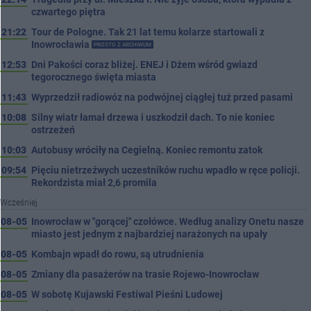
czwartego piętra
21:22
Tour de Pologne. Tak 21 lat temu kolarze startowali z
Inowrocławia
PROSTO Z ARCHIWUM
12:53
Dni Pakości coraz bliżej. ENEJ i Dżem wśród gwiazd
tegorocznego święta miasta
11:43
Wyprzedził radiowóz na podwójnej ciągłej tuż przed pasami
10:08
Silny wiatr łamał drzewa i uszkodził dach. To nie koniec
ostrzeżeń
10:03
Autobusy wróciły na Cegielną. Koniec remontu zatok
09:54
Pięciu nietrzeźwych uczestników ruchu wpadło w ręce policji.
Rekordzista miał 2,6 promila
Wcześniej
08-05
Inowrocław w "gorącej" czołówce. Według analizy Onetu nasze
miasto jest jednym z najbardziej narażonych na upały
08-05
Kombajn wpadł do rowu, są utrudnienia
08-05
Zmiany dla pasażerów na trasie Rojewo-Inowrocław
08-05
W sobotę Kujawski Festiwal Pieśni Ludowej