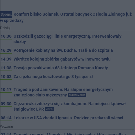
Komfort blisko Solanek. Ostatni budynek Osiedla Zielnego już
Spons.
w sprzedaży
Dzisiaj
16:36
Uszkodzili gazociąg i linię energetyczną. Interweniowały
służby
16:29
Potrącenie kobiety na Św. Ducha. Trafiła do szpitala
14:39
Wkrótce kolejna zbiórka gabarytów w Inowrocławiu
11:38
Trwają poszukiwania 68-letniego Romana Kucały
10:52
Za ciężka noga kosztowała go 3 tysiące zł
10:17
Tragedia pod Janikowem. Na słupie energetycznym
znaleziono ciało mężczyzny
AKTUALIZACJA
09:30
Ciężarówka zderzyła się z kombajnem. Na miejscu lądował
śmigłowiec LPR
VIDEO
08:14
Lekarze w USA zbadali Ignasia. Rodzice przekazali wieści
Wczoraj
22:14
Tragedia przy ul. Mieszka I. Nie żyje osoba, która wypadła z