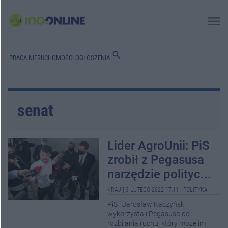
menu
search
PRACA
NIERUCHOMOŚCI
OGŁOSZENIA
senat
Lider AgroUnii: PiS
zrobił z Pegasusa
narzędzie polityc...
KRAJ
|
3 LUTEGO 2022 17:11
|
POLITYKA
PiS i Jarosław Kaczyński
wykorzystali Pegasusa do
rozbijania ruchu, który może im