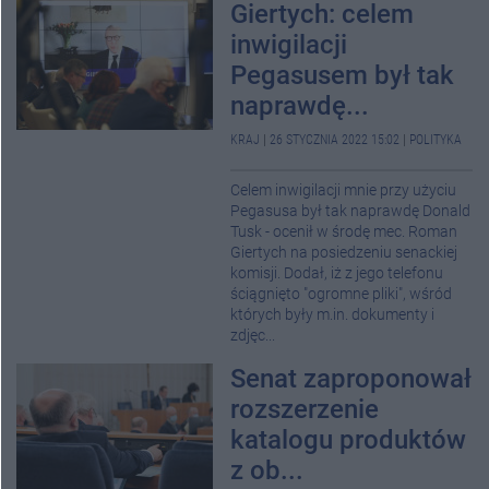
Giertych: celem
inwigilacji
Pegasusem był tak
naprawdę...
KRAJ
|
26 STYCZNIA 2022 15:02
|
POLITYKA
Celem inwigilacji mnie przy użyciu
Pegasusa był tak naprawdę Donald
Tusk - ocenił w środę mec. Roman
Giertych na posiedzeniu senackiej
komisji. Dodał, iż z jego telefonu
ściągnięto "ogromne pliki", wśród
których były m.in. dokumenty i
zdjęc...
Senat zaproponował
rozszerzenie
katalogu produktów
z ob...