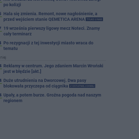
po kolizji
5
Hala się zmienia. Remont, nowe nagłośnienie, a
przed wejściem stanie QEMETICA ARENA
TYLKO U NAS
7
19 września pierwszy ligowy mecz Noteci. Znamy
cały terminarz
4
Po rezygnacji z tej inwestycji miasto wraca do
tematu
niej
4
Reklamy w centrum. Jego zdaniem Marcin Wroński
jest w błędzie [akt.]
4
Duże utrudnienia na Dworcowej. Dwa pasy
blokowała przyczepa od ciągnika
Z OSTATNIEJ CHWILI
4
Upały, a potem burze. Groźna pogoda nad naszym
regionem
4
Ruszyła modernizacja remizy OSP w Pakości
4
Kolizja na Rąbinie. Policja szuka kierowcy Golfa
4
91-latek chciał pomnożyć oszczędności. Stracił
ponad 10 tys. zł