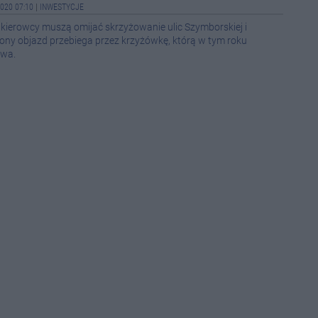
020 07:10
|
INWESTYCJE
08-0
y kierowcy muszą omijać skrzyżowanie ulic Szymborskiej i
ony objazd przebiega przez krzyżówkę, którą w tym roku
owa.
21:5
14:4
14:2
12:4
12:4
12:1
11:1
10:3