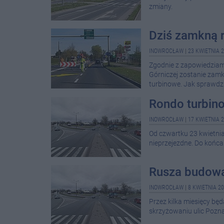
zmiany.
Dziś zamkną r
INOWROCŁAW
|
23 KWIETNIA 2
Zgodnie z zapowiedziami 
Górniczej zostanie zam
turbinowe. Jak sprawdzil
Rondo turbin
INOWROCŁAW
|
17 KWIETNIA 2
Od czwartku 23 kwietnia 
nieprzejezdne. Do końc
Rusza budowa 
INOWROCŁAW
|
8 KWIETNIA 20
Przez kilka miesięcy b
skrzyżowaniu ulic Poznań