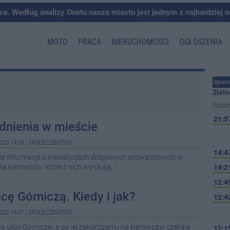
ce. Według analizy Onetu nasze miasto jest jednym z najbardziej 
MOTO
PRACA
NIERUCHOMOŚCI
OGŁOSZENIA
Spons
Zieln
Wczor
21:5
udnienia w mieście
020 14:09
|
SPOŁECZEŃSTWO
14:4
jsze informacje o inwestycjach drogowych prowadzonych w
dla kierowców, które z nich wynikają.
14:2
12:4
cę Górniczą. Kiedy i jak?
12:4
020 16:47
|
SPOŁECZEŃSTWO
 ulicy Górniczej, a po jej zakończeniu na kierowców czekają
12:1