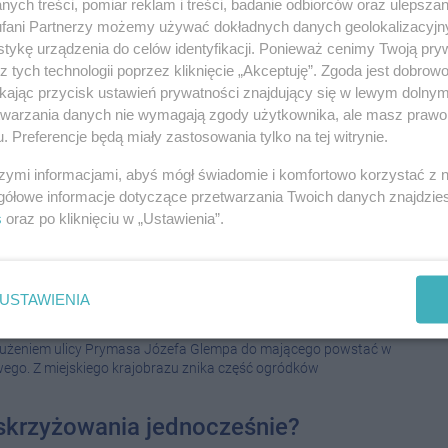
ych treści, pomiar reklam i treści, badanie odbiorców oraz ulepszan
nością skrzyżowań na czas robót?
fani Partnerzy możemy używać dokładnych danych geolokalizacyjn
08-0
tykę urządzenia do celów identyfikacji. Ponieważ cenimy Twoją pry
0 16:29
|
INWESTYCJE
z tych technologii poprzez kliknięcie „Akceptuję”. Zgoda jest dobro
się, że budowa nowego ronda przy stacji BP sparaliżuje miasto,
08-0
ikając przycisk ustawień prywatności znajdujący się w lewym dolny
 jest przebudowywane skrzyżowanie Szymborskiej i
ratusz? Poniżej najnowszy komunikat Urzędu Miasta w tej spr...
etwarzania danych nie wymagają zgody użytkownika, ale masz prawo 
. Preferencje będą miały zastosowania tylko na tej witrynie.
08-0
a nowego ronda
szymi informacjami, abyś mógł świadomie i komfortowo korzystać z
08-0
0 12:53
|
INWESTYCJE
gółowe informacje dotyczące przetwarzania Twoich danych znajdzi
ekazanie placu budowy pod rondo turbinowe, które powstanie w
s
oraz po kliknięciu w „Ustawienia”.
lic: Staszica, Górnicza, Poznańska, Prymasa Józefa Glempa w
08-0
08-0
coraz dłuższa
08-0
USTAWIENIA
08-0
 10:30
|
SPOŁECZEŃSTWO
08-0
łużeniem ulicy Prymasa Józefa Glempa do mającego powstać w
ego. Z miejskiego krajobrazu znika część ogródków
08-0
08-0
krzyżowania jednocześnie?
08-0