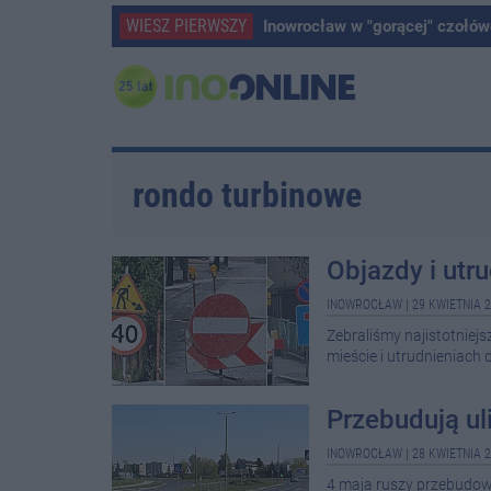
WIESZ PIERWSZY
Inowrocław w "gorącej" czołów
rondo turbinowe
Objazdy i utr
INOWROCŁAW
|
29 KWIETNIA 2
Zebraliśmy najistotnie
mieście i utrudnieniach 
Przebudują uli
INOWROCŁAW
|
28 KWIETNIA 2
4 maja ruszy przebudowa