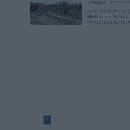
INOWROCŁAW
|
16 STYCZNIA 2
Już od blisko 5 miesięc
Miechowickiej. Wyznacz
również czeka przebud
«
1
2
3
»