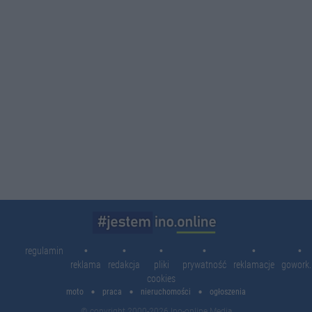
regulamin
reklama
redakcja
pliki
prywatność
reklamacje
gowork.
cookies
moto
praca
nieruchomości
ogłoszenia
© copyright 2000-2026 Ino-online Media