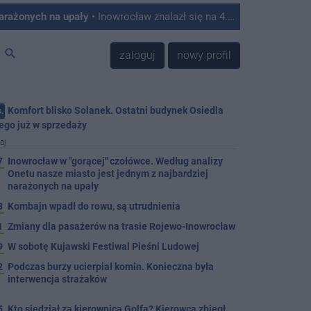
narażonych na upały
• Inowrocław znalazł się na 4. miejscu w Polsce w rankingu miast najbardziej podatnych na skutki upałów. Tak wynika z analizy przygotowanej przez Onet, który opracował autorski Indeks Podatności na Upały na podstawie danych satelitarnych, informacji o zabudowie, ilości zieleni oraz struktury mieszkańców.
search
zaloguj
nowy profil
Komfort blisko Solanek. Ostatni budynek Osiedla
.
ego już w sprzedaży
aj
7
Inowrocław w "gorącej" czołówce. Według analizy
Onetu nasze miasto jest jednym z najbardziej
narażonych na upały
3
Kombajn wpadł do rowu, są utrudnienia
1
Zmiany dla pasażerów na trasie Rojewo-Inowrocław
9
W sobotę Kujawski Festiwal Pieśni Ludowej
2
Podczas burzy ucierpiał komin. Konieczna była
interwencja strażaków
5
Kto siedział za kierownicą Golfa? Kierowca zbiegł