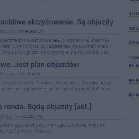
11:1
uchliwe skrzyżowanie. Są objazdy
10:3
020 09:26
|
SPOŁECZEŃSTWO
jeszcze dzisiaj skrzyżowanie ulic Poznańskiej, Staszica i
07:5
knięte. W tym miejscu do października ma powstać rondo
iśmy, dziś po godzinie 9 w tym rejonie trwały ostatnie pr...
Wcześ
owe. Jest plan objazdów
08-0
020 09:40
|
KOMUNIKACJA
08-0
skrzyżowanie ulic Górniczej, Poznańskiej i Staszica będzie
a października w tym miejscu ma powstać rondo turbinowe.
08-0
ronda. Będą objazdy [akt.]
08-0
20 12:27
|
SPOŁECZEŃSTWO
08-0
ędą obowiązywać objazdy w związku z budową ronda na
08-0
skiej, Górniczej i Staszica.