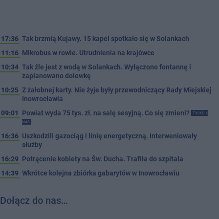
17:36
Tak brzmią Kujawy. 15 kapel spotkało się w Solankach
11:16
Mikrobus w rowie. Utrudnienia na krajówce
10:34
Tak źle jest z wodą w Solankach. Wyłączono fontannę i
zaplanowano dolewkę
10:25
Z żałobnej karty. Nie żyje były przewodniczący Rady Miejskiej
Inowrocławia
09:01
Powiat wyda 75 tys. zł. na salę sesyjną. Co się zmieni?
TYLKO U
NAS
16:36
Uszkodzili gazociąg i linię energetyczną. Interweniowały
służby
16:29
Potrącenie kobiety na Św. Ducha. Trafiła do szpitala
14:39
Wkrótce kolejna zbiórka gabarytów w Inowrocławiu
Dołącz do nas…