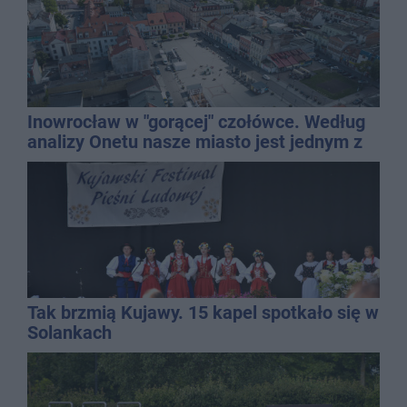
Inowrocław w "gorącej" czołówce. Według
analizy Onetu nasze miasto jest jednym z
najbardziej narażonych na upały
Tak brzmią Kujawy. 15 kapel spotkało się w
Solankach