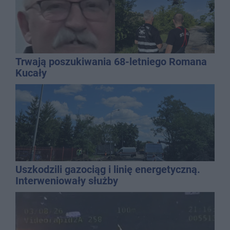
Trwają poszukiwania 68-letniego Romana
Kucały
Uszkodzili gazociąg i linię energetyczną.
Interweniowały służby