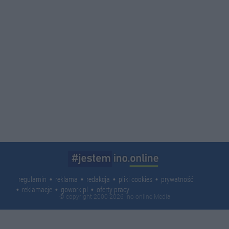
regulamin
reklama
redakcja
pliki cookies
prywatność
reklamacje
gowork.pl
oferty pracy
© copyright 2000-2026 Ino-online Media