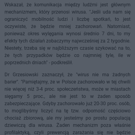
Wskazał, że komunikacja między ludźmi jest głównym
mechanizmem, który przenosi wirusa. "Jeśli uda nam się
ograniczyć mobilność ludzi i liczbę spotkań, to jest
oczywiste, że będzie mniej zachorowań. Natomiast,
ponieważ okres wylęgania wynosi średnio 7 dni, to my
efekty tych działań zobaczymy najwcześniej za 2 tygodnie.
Niestety, trzeba się w najbliższym czasie szykować na to,
że tych przypadków będzie co najmniej tyle, ile w
poprzednich dniach" - podkreślił.
Dr Grzesiowski zaznaczył, że "wirus nie ma żadnych
barier". "Pamiętajmy, że w Polsce zachorowało w tej chwili
nie więcej niż 3-4 proc. społeczeństwa, może w miastach
sięgamy 5 proc., ale nie jest to w żaden sposób
zabezpieczające. Gdyby zachorowało już 20-30 proc. osób,
to moglibyśmy liczyć na tę tzw. odporność częściowo
chociaż zbiorową, ale my jesteśmy po prostu populacją
dziewiczą dla wirusa. Żaden mechanizm poza właśnie
profilaktyką, czyli prewencją zarażania się nie będzie