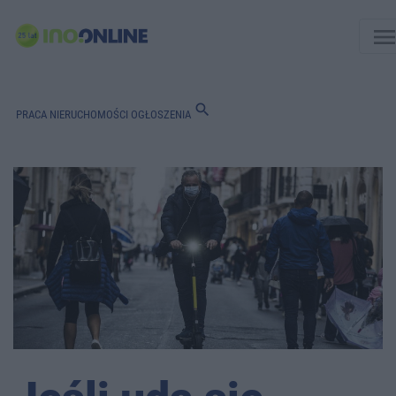
men
search
PRACA
NIERUCHOMOŚCI
OGŁOSZENIA