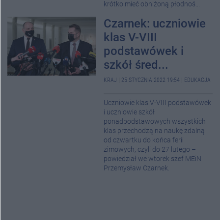
krótko mieć obniżoną płodnoś...
Czarnek: uczniowie
klas V-VIII
podstawówek i
szkół śred...
KRAJ
|
25 STYCZNIA 2022 19:54
|
EDUKACJA
Uczniowie klas V-VIII podstawówek
i uczniowie szkół
ponadpodstawowych wszystkich
klas przechodzą na naukę zdalną
od czwartku do końca ferii
zimowych, czyli do 27 lutego –
powiedział we wtorek szef MEiN
Przemysław Czarnek.