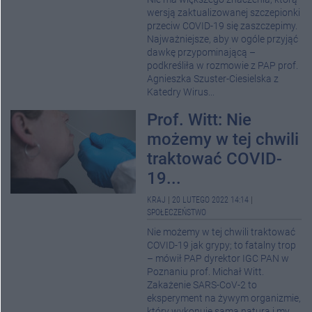
wersją zaktualizowanej szczepionki
przeciw COVID-19 się zaszczepimy.
Najważniejsze, aby w ogóle przyjąć
dawkę przypominającą –
podkreśliła w rozmowie z PAP prof.
Agnieszka Szuster-Ciesielska z
Katedry Wirus...
Prof. Witt: Nie
możemy w tej chwili
traktować COVID-
19...
KRAJ
|
20 LUTEGO 2022 14:14
|
SPOŁECZEŃSTWO
Nie możemy w tej chwili traktować
COVID-19 jak grypy; to fatalny trop
– mówił PAP dyrektor IGC PAN w
Poznaniu prof. Michał Witt.
Zakażenie SARS-CoV-2 to
eksperyment na żywym organizmie,
który wykonuje sama natura i my