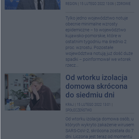
REGION
|
15 LUTEGO 2022 13:06
|
ZDROWIE
Tylko jedno województwo notuje
obecnie minimalne wzrosty
epidemiczne – to województwo
kujawsko-pomorskie, które w
ostatnim tygodniu ma średnio 2
proc. wzrostu. Pozostałe
województwa notują już dość duże
spadki – poinformował we wtorek
rzecz...
Od wtorku izolacja
domowa skrócona
do siedmiu dni
KRAJ
|
15 LUTEGO 2022 13:01
|
SPOŁECZEŃSTWO
Od wtorku izolacja domowa osób, u
których wykryto zakażenie wirusem
SARS-CoV-2, skrócona została do 7
dni. Liczona jest teraz od momentu