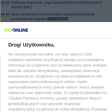
08-04
Reklamy w centrum. Jego zdaniem Marcin Wroński jest w
błędzie [akt.]
08-04
Duże utrudnienia na Dworcowej. Dwa pasy blokowała
przyczepa od ciągnika
Z OSTATNIEJ CHWILI
08-04
Upały, a potem burze. Groźna pogoda nad naszym regionem
08-04
Ruszyła modernizacja remizy OSP w Pakości
08-04
Kolizja na Rąbinie. Policja szuka kierowcy Golfa
Drogi Użytkowniku,
08-04
91-latek chciał pomnożyć oszczędności. Stracił ponad 10 tys.
zł
Na naszej stronie ino.online, my oraz naszych 1162
08-04
zaufanych partnerów uzyskujemy dostęp i przechowujemy
Polifonika z Inowrocławia zagrała na Harendzie. Muzyczny
hołd dla Jana Kasprowicza
informacje na urządzeniu oraz przetwarzamy dane osobowe,
takie jak unikalne identyfikatory, standardowe informacje
08-04
Jest wykonawca remontu dachu sali gimastycznej
regulamin
wysyłane przez urządzenie czy dane przeglądania w celu
08-04
Dlaczego sauny, a nie boiska dla dzieci? Ratusz odpowiada
reklama
zapewniania spersonalizowanych reklam, wybór
redakcja
08-04
Połowa wakacji na drogach. Policja podsumowała lipiec
spersonalizowanych treści, pomiar reklam i treści, badanie
pliki cookies
odbiorców oraz ulepszanie usług. Za zgodą Użytkownika my
08-04
Wroński do radnych: Zamiast ingerować w prywatną własność
prywatność
zajmijcie się gospodarką
i Zaufani Partnerzy możemy używać dokładnych danych
reklamacje
geolokalizacyjnych oraz aktywnie skanować
gowork.pl
08-04
Darrell Harris: Możemy nawiązać walkę z każdym w tej lidze
oferty pracy
charakterystykę urządzenia do celów identyfikacji. Ponieważ