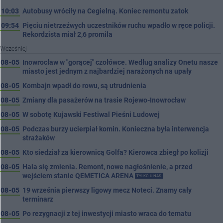
10:03
Autobusy wróciły na Cegielną. Koniec remontu zatok
09:54
Pięciu nietrzeźwych uczestników ruchu wpadło w ręce policji.
Rekordzista miał 2,6 promila
Wcześniej
08-05
Inowrocław w "gorącej" czołówce. Według analizy Onetu nasze
miasto jest jednym z najbardziej narażonych na upały
08-05
Kombajn wpadł do rowu, są utrudnienia
08-05
Zmiany dla pasażerów na trasie Rojewo-Inowrocław
08-05
W sobotę Kujawski Festiwal Pieśni Ludowej
08-05
Podczas burzy ucierpiał komin. Konieczna była interwencja
strażaków
08-05
Kto siedział za kierownicą Golfa? Kierowca zbiegł po kolizji
08-05
Hala się zmienia. Remont, nowe nagłośnienie, a przed
wejściem stanie QEMETICA ARENA
TYLKO U NAS
08-05
19 września pierwszy ligowy mecz Noteci. Znamy cały
terminarz
08-05
Po rezygnacji z tej inwestycji miasto wraca do tematu