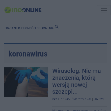
menu
search
PRACA
NIERUCHOMOŚCI
OGŁOSZENIA
koronawirus
Wirusolog: Nie ma
znaczenia, którą
wersją nowej
szczepi...
KRAJ
|
16 WRZEŚNIA 2022 15:08
|
ZDROWIE
Nie ma większego znaczenia, którą