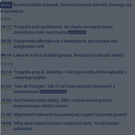
Komfort blisko Solanek. Ostatni budynek Osiedla Zielnego już
Spons.
w sprzedaży
Dzisiaj
10:17
Tragedia pod Janikowem. Na słupie energetycznym
znaleziono ciało mężczyzny
AKTUALIZACJA
09:30
Ciężarówka zderzyła się z kombajnem. Na miejsce leci
śmigłowiec LPR
08:14
Lekarze w USA zbadali Ignasia. Rodzice przekazali wieści
Wczoraj
22:14
Tragedia przy ul. Mieszka I. Nie żyje osoba, która wypadła z
czwartego piętra
21:22
Tour de Pologne. Tak 21 lat temu kolarze startowali z
Inowrocławia
PROSTO Z ARCHIWUM
12:53
Dni Pakości coraz bliżej. ENEJ i Dżem wśród gwiazd
tegorocznego święta miasta
11:43
Wyprzedził radiowóz na podwójnej ciągłej tuż przed pasami
10:08
Silny wiatr łamał drzewa i uszkodził dach. To nie koniec
ostrzeżeń