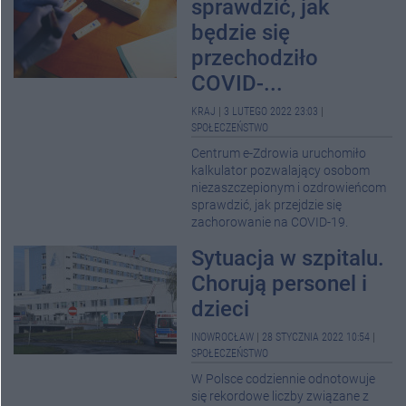
sprawdzić, jak
będzie się
przechodziło
COVID-...
KRAJ
|
3 LUTEGO 2022 23:03
|
SPOŁECZEŃSTWO
Centrum e-Zdrowia uruchomiło
kalkulator pozwalający osobom
niezaszczepionym i ozdrowieńcom
sprawdzić, jak przejdzie się
zachorowanie na COVID-19.
Sytuacja w szpitalu.
Chorują personel i
dzieci
INOWROCŁAW
|
28 STYCZNIA 2022 10:54
|
SPOŁECZEŃSTWO
W Polsce codziennie odnotowuje
się rekordowe liczby związane z