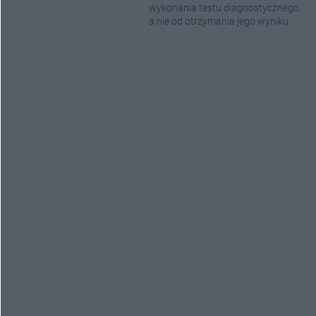
wykonania testu diagnostycznego,
a nie od otrzymania jego wyniku.