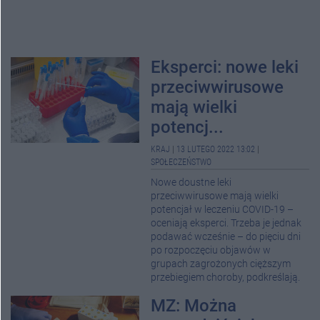
Eksperci: nowe leki
przeciwwirusowe
mają wielki
potencj...
KRAJ
|
13 LUTEGO 2022 13:02
|
SPOŁECZEŃSTWO
Nowe doustne leki
przeciwwirusowe mają wielki
potencjał w leczeniu COVID-19 –
oceniają eksperci. Trzeba je jednak
podawać wcześnie – do pięciu dni
po rozpoczęciu objawów w
grupach zagrożonych cięższym
przebiegiem choroby, podkreślają.
MZ: Można