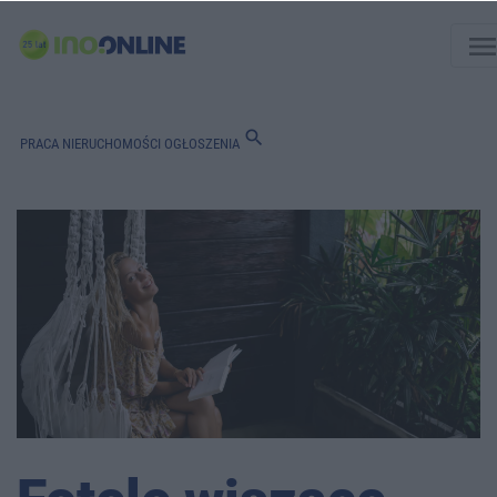
men
search
PRACA
NIERUCHOMOŚCI
OGŁOSZENIA