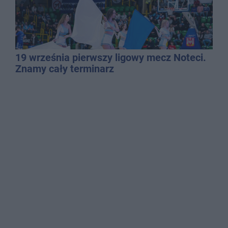
19 września pierwszy ligowy mecz Noteci.
Znamy cały terminarz