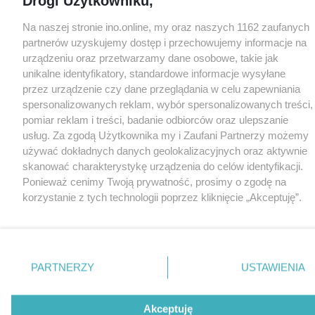
Drogi Użytkowniku,
Na naszej stronie ino.online, my oraz naszych 1162 zaufanych
partnerów uzyskujemy dostęp i przechowujemy informacje na
urządzeniu oraz przetwarzamy dane osobowe, takie jak
unikalne identyfikatory, standardowe informacje wysyłane
przez urządzenie czy dane przeglądania w celu zapewniania
spersonalizowanych reklam, wybór spersonalizowanych treści,
pomiar reklam i treści, badanie odbiorców oraz ulepszanie
usług. Za zgodą Użytkownika my i Zaufani Partnerzy możemy
używać dokładnych danych geolokalizacyjnych oraz aktywnie
skanować charakterystykę urządzenia do celów identyfikacji.
Ponieważ cenimy Twoją prywatność, prosimy o zgodę na
korzystanie z tych technologii poprzez kliknięcie „Akceptuję”.
Zgoda jest dobrowolna i zawsze możesz ją zmienić/wycofać
klikając przycisk ustawień prywatności znajdujący się w lewym
dolnym rogu strony
. Niektóre rodzaje przetwarzania danych
nie wymagają zgody użytkownika, ale masz prawo sprzeciwić
PARTNERZY
USTAWIENIA
się takiemu przetwarzaniu. Preferencje będą miały
zastosowania tylko na tej witrynie.
Akceptuję