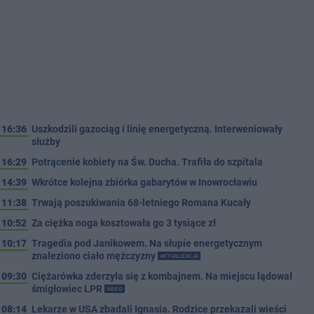
16:36
Uszkodzili gazociąg i linię energetyczną. Interweniowały
służby
16:29
Potrącenie kobiety na Św. Ducha. Trafiła do szpitala
14:39
Wkrótce kolejna zbiórka gabarytów w Inowrocławiu
11:38
Trwają poszukiwania 68-letniego Romana Kucały
10:52
Za ciężka noga kosztowała go 3 tysiące zł
10:17
Tragedia pod Janikowem. Na słupie energetycznym
znaleziono ciało mężczyzny
AKTUALIZACJA
09:30
Ciężarówka zderzyła się z kombajnem. Na miejscu lądował
śmigłowiec LPR
VIDEO
08:14
Lekarze w USA zbadali Ignasia. Rodzice przekazali wieści