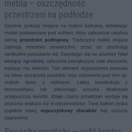
mebla – oszczędność
przestrzeni na podłodze
Sprytnie zyskasz miejsce na małym balkonie, wybierając
model podwieszany pod sufitem, który całkowicie uwalnia
cenną
przestrzeń podłogową
. Tradycyjne meble stojące
zajmują mnóstwo powierzchni, przez co utrudniają
swobodne poruszanie się. Decydując się na ażurowy
fotel
wiszący ogrodowy
, optycznie powiększysz całe otoczenie,
nadając mu lekkości. Taki element wyposażenia pozwala
na łatwe sprzątanie posadzki oraz ustawienie pod nim np.
niskich donic z roślinami. Lekka konstrukcja z
technorattanu lub plecionego sznurka doskonale
przepuszcza światło, dzięki czemu przestrzeń wydaje się
znacznie większa niż w rzeczywistości. Twój balkon zyska
zupełnie nowy,
wypoczynkowy charakter
bez uczucia
zagracenia.
Sposoby montażu – sufit kontra