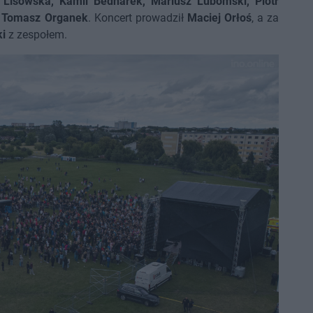
 Lisowska, Kamil Bednarek, Mariusz Lubomski, Piotr
i
Tomasz Organek
. Koncert prowadził
Maciej Orłoś
, a za
i
z zespołem.