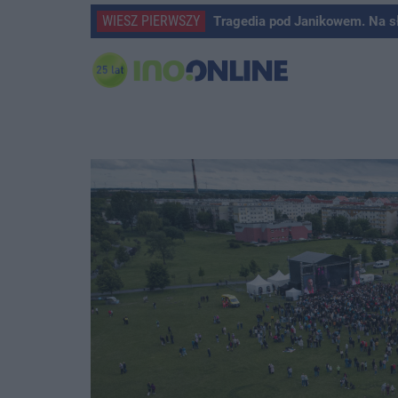
WIESZ PIERWSZY
Tragedia pod Janikowem. Na s