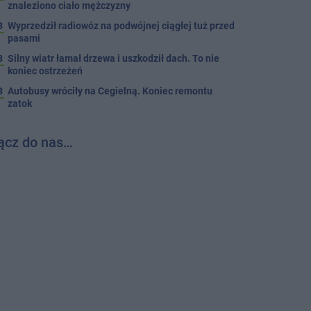
znaleziono ciało mężczyzny
3
Wyprzedził radiowóz na podwójnej ciągłej tuż przed
pasami
8
Silny wiatr łamał drzewa i uszkodził dach. To nie
koniec ostrzeżeń
3
Autobusy wróciły na Cegielną. Koniec remontu
zatok
ącz do nas…