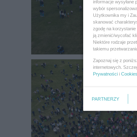
informacje wysyłane 
wybór spersonalizowan
Użytkownika my i Zau
skanować charakterys
zgodę na korzystanie 
ją zmienić/wycofać kl
Niektóre rodzaje prz
takiemu przetwarzaniu
Zapoznaj się z poniż
internetowych. Szcze
Prywatności
i
Cookie
PARTNERZY