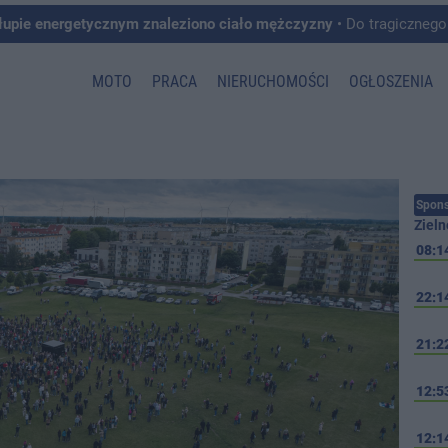
łupie energetycznym znaleziono ciało mężczyzny
• Do tragicznego zdarzenia doszło w 
MOTO
PRACA
NIERUCHOMOŚCI
OGŁOSZENIA
Spons
Zieln
08:1
22:1
21:2
12:5
12:1