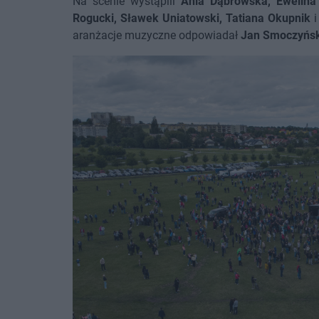
Na scenie wystąpili
Ania Dąbrowska, Ewelina
Rogucki, Sławek Uniatowski, Tatiana Okupnik
aranżacje muzyczne odpowiadał
Jan Smoczyńsk