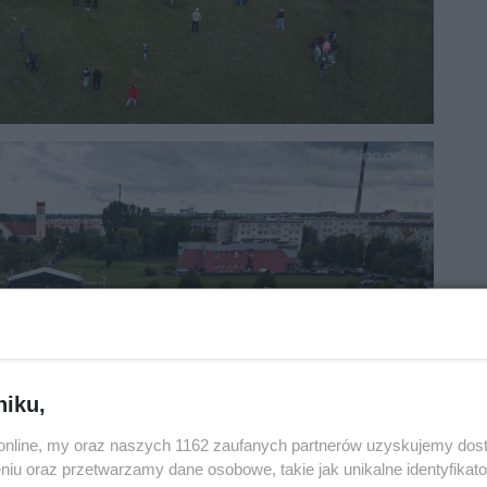
niku,
o.online, my oraz naszych 1162 zaufanych partnerów uzyskujemy dos
niu oraz przetwarzamy dane osobowe, takie jak unikalne identyfikat