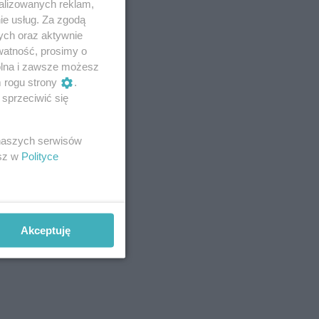
alizowanych reklam,
ie usług. Za zgodą
ych oraz aktywnie
watność, prosimy o
wolna i zawsze możesz
m rogu strony
.
sprzeciwić się
 naszych serwisów
esz w
Polityce
Akceptuję