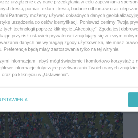
przez urządzenie czy dane przeglądania w celu zapewniania sperson
ych treści, pomiar reklam i treści, badanie odbiorców oraz ulepszan
fani Partnerzy możemy używać dokładnych danych geolokalizacyjn
tykę urządzenia do celów identyfikacji. Ponieważ cenimy Twoją pry
z tych technologii poprzez kliknięcie „Akceptuję”. Zgoda jest dobro
ikając przycisk ustawień prywatności znajdujący się w lewym dolny
etwarzania danych nie wymagają zgody użytkownika, ale masz prawo 
. Preferencje będą miały zastosowania tylko na tej witrynie.
szymi informacjami, abyś mógł świadomie i komfortowo korzystać z
gółowe informacje dotyczące przetwarzania Twoich danych znajdzi
s
oraz po kliknięciu w „Ustawienia”.
USTAWIENIA