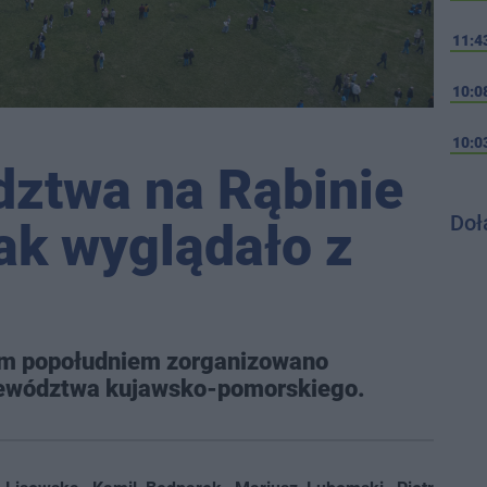
11:4
10:0
10:0
dztwa na Rąbinie
Doł
ak wyglądało z
nym popołudniem zorganizowano
jewództwa kujawsko-pomorskiego.