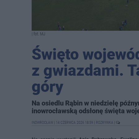
| fot. MJ
Święto wojewó
z gwiazdami. T
góry
Na osiedlu Rąbin w niedzielę póź
inowrocławską odsłonę święta wo
INOWROCŁAW
|
14 CZERWCA 2026 18:59
|
ROZRYWKA
|