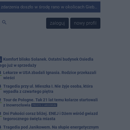
środę rano w okolicach Giebni koło Janikowa. Wówczas na słupie energetycznym odnaleziono ciało mężczyzny.
search
zaloguj
nowy profil
Komfort blisko Solanek. Ostatni budynek Osiedla
.
ego już w sprzedaży
4
Lekarze w USA zbadali Ignasia. Rodzice przekazali
wieści
4
Tragedia przy ul. Mieszka I. Nie żyje osoba, która
wypadła z czwartego piętra
2
Tour de Pologne. Tak 21 lat temu kolarze startowali
z Inowrocławia
PROSTO Z ARCHIWUM
3
Dni Pakości coraz bliżej. ENEJ i Dżem wśród gwiazd
tegorocznego święta miasta
4
Tragedia pod Janikowem. Na słupie energetycznym