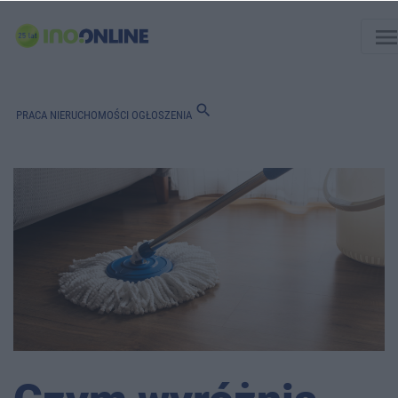
men
search
PRACA
NIERUCHOMOŚCI
OGŁOSZENIA