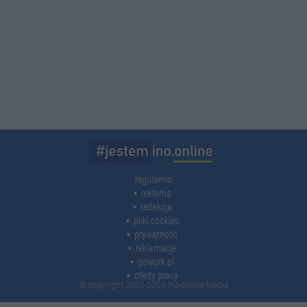
regulamin
reklama
redakcja
pliki cookies
prywatność
reklamacje
gowork.pl
oferty pracy
© copyright 2000-2026 Ino-online Media