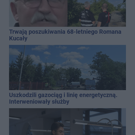
Trwają poszukiwania 68-letniego Romana
Kucały
Uszkodzili gazociąg i linię energetyczną.
Interweniowały służby