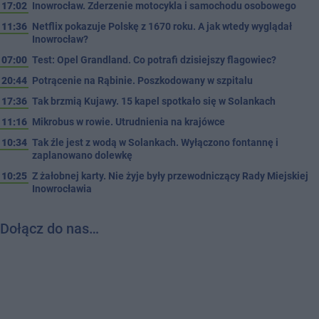
17:02
Inowrocław. Zderzenie motocykla i samochodu osobowego
11:36
Netflix pokazuje Polskę z 1670 roku. A jak wtedy wyglądał
Inowrocław?
07:00
Test: Opel Grandland. Co potrafi dzisiejszy flagowiec?
20:44
Potrącenie na Rąbinie. Poszkodowany w szpitalu
17:36
Tak brzmią Kujawy. 15 kapel spotkało się w Solankach
11:16
Mikrobus w rowie. Utrudnienia na krajówce
10:34
Tak źle jest z wodą w Solankach. Wyłączono fontannę i
zaplanowano dolewkę
10:25
Z żałobnej karty. Nie żyje były przewodniczący Rady Miejskiej
Inowrocławia
Dołącz do nas…