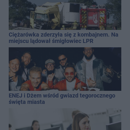
Ciężarówka zderzyła się z kombajnem. Na
miejscu lądował śmigłowiec LPR
ENEJ i Dżem wśród gwiazd tegorocznego
święta miasta