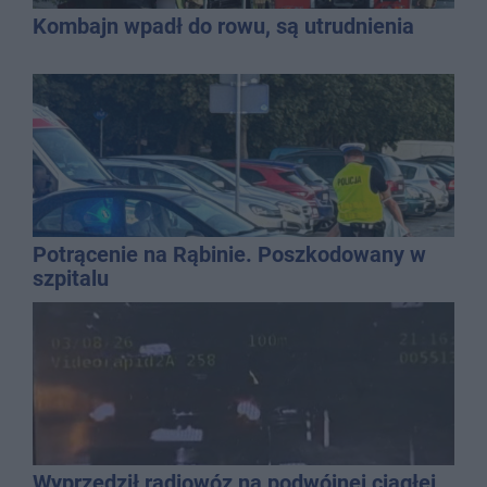
Kombajn wpadł do rowu, są utrudnienia
Potrącenie na Rąbinie. Poszkodowany w
szpitalu
Wyprzedził radiowóz na podwójnej ciągłej