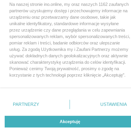
Na naszej stronie ino.online, my oraz naszych 1162 zaufanych
partnerów uzyskujemy dostęp i przechowujemy informacje na
urządzeniu oraz przetwarzamy dane osobowe, takie jak
unikalne identyfikatory, standardowe informacje wysyłane
przez urządzenie czy dane przeglądania w celu zapewniania
spersonalizowanych reklam, wybór spersonalizowanych treści,
pomiar reklam i treści, badanie odbiorców oraz ulepszanie
usług. Za zgodą Użytkownika my i Zaufani Partnerzy możemy
używać dokładnych danych geolokalizacyjnych oraz aktywnie
skanować charakterystykę urządzenia do celów identyfikacji.
Ponieważ cenimy Twoją prywatność, prosimy o zgodę na
korzystanie z tych technologii poprzez kliknięcie „Akceptuję”.
Zgoda jest dobrowolna i zawsze możesz ją zmienić/wycofać
klikając przycisk ustawień prywatności znajdujący się w lewym
dolnym rogu strony
. Niektóre rodzaje przetwarzania danych
nie wymagają zgody użytkownika, ale masz prawo sprzeciwić
PARTNERZY
USTAWIENIA
się takiemu przetwarzaniu. Preferencje będą miały
zastosowania tylko na tej witrynie.
Akceptuję
Zapoznaj się z poniższymi informacjami, abyś mógł świadomie