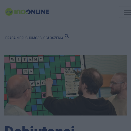
men
search
PRACA
NIERUCHOMOŚCI
OGŁOSZENIA