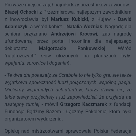
Pierwsze miejsce zajął najmłodszy uczestników zawodów -
Błażej Ochocki
z Przeźmierowa, najlepszym zawodnikiem
z Inowrocławia był
Mariusz Kubicki
, z Kujaw -
Dawid
Adamczyk
, a wśród kobiet -
Natalia Woźniak
. Nagrodę dla
seniora przyznano
Andrzejowi Krocowi
, zaś nagrodę
ufundowaną przez portal Ino.online dla najlepszego
debiutanta
Małgorzacie Pankowskiej
. Wśród
"najdroższych" słów ułożonych na planszach były:
wpajaniu
,
surowice
i
doganiań
.
-
Te dwa dni pokazały, że Scrabble to nie tylko gra, ale także
wyjątkowa społeczność ludzi połączonych wspólną pasją.
Mieliśmy wspaniałych debiutantów, którzy dziwili się, że
takie sławy przyjechały i już zapowiedzieli, że przyjadą na
następny turniej
- mówił
Grzegorz Kaczmarek
z fundacji
Fundacja Bądźmy Razem - Łączmy Pokolenia, która była
organizatorem wydarzenia.
Opiekę nad mistrzostwami sprawowała Polska Federacja