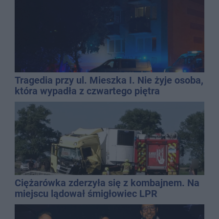
Tragedia przy ul. Mieszka I. Nie żyje osoba,
która wypadła z czwartego piętra
Ciężarówka zderzyła się z kombajnem. Na
miejscu lądował śmigłowiec LPR