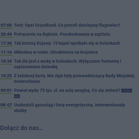
07:00
Test: Opel Grandland. Co potrafi dzisiejszy flagowiec?
20:44
Potrącenie na Rąbinie. Poszkodowany w szpitalu
17:36
Tak brzmią Kujawy. 15 kapel spotkało się w Solankach
11:16
Mikrobus w rowie. Utrudnienia na krajówce
10:34
Tak źle jest z wodą w Solankach. Wyłączono fontannę i
zaplanowano dolewkę
10:25
Z żałobnej karty. Nie żyje były przewodniczący Rady Miejskiej
Inowrocławia
09:01
Powiat wyda 75 tys. zł. na salę sesyjną. Co się zmieni?
TYLKO U
NAS
08-07
Uszkodzili gazociąg i linię energetyczną. Interweniowały
służby
Dołącz do nas…