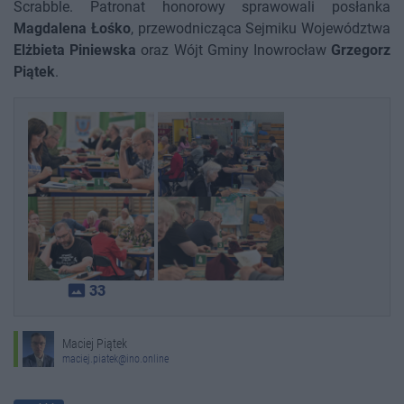
Scrabble. Patronat honorowy sprawowali posłanka
Magdalena Łośko
, przewodnicząca Sejmiku Województwa
Elżbieta Piniewska
oraz Wójt Gminy Inowrocław
Grzegorz
Piątek
.
photo_size_select_actual
33
Maciej Piątek
maciej.piatek@ino.online