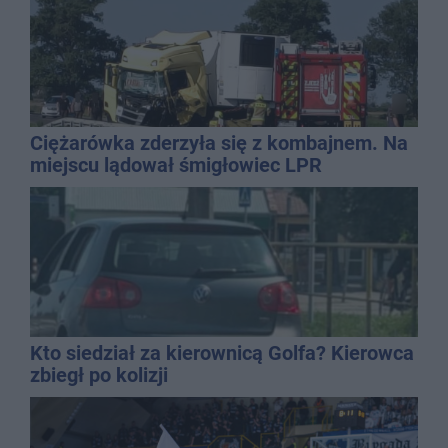
Ciężarówka zderzyła się z kombajnem. Na
miejscu lądował śmigłowiec LPR
Kto siedział za kierownicą Golfa? Kierowca
zbiegł po kolizji