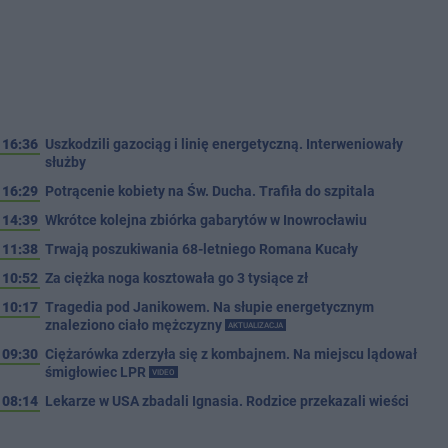
16:36
Uszkodzili gazociąg i linię energetyczną. Interweniowały
służby
16:29
Potrącenie kobiety na Św. Ducha. Trafiła do szpitala
14:39
Wkrótce kolejna zbiórka gabarytów w Inowrocławiu
11:38
Trwają poszukiwania 68-letniego Romana Kucały
10:52
Za ciężka noga kosztowała go 3 tysiące zł
10:17
Tragedia pod Janikowem. Na słupie energetycznym
znaleziono ciało mężczyzny
AKTUALIZACJA
09:30
Ciężarówka zderzyła się z kombajnem. Na miejscu lądował
śmigłowiec LPR
VIDEO
08:14
Lekarze w USA zbadali Ignasia. Rodzice przekazali wieści