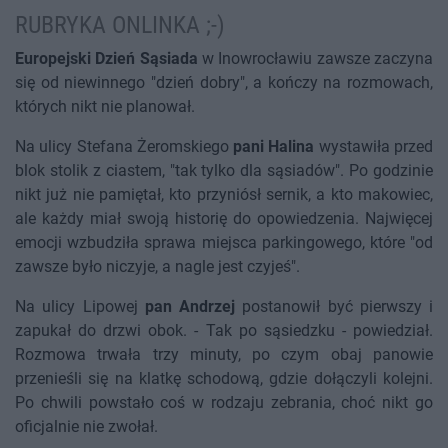
RUBRYKA ONLINKA ;-)
Europejski Dzień Sąsiada
w Inowrocławiu zawsze zaczyna
się od niewinnego "dzień dobry", a kończy na rozmowach,
których nikt nie planował.
Na ulicy Stefana Żeromskiego
pani Halina
wystawiła przed
blok stolik z ciastem, "tak tylko dla sąsiadów". Po godzinie
nikt już nie pamiętał, kto przyniósł sernik, a kto makowiec,
ale każdy miał swoją historię do opowiedzenia. Najwięcej
emocji wzbudziła sprawa miejsca parkingowego, które "od
zawsze było niczyje, a nagle jest czyjeś".
Na ulicy Lipowej
pan Andrzej
postanowił być pierwszy i
zapukał do drzwi obok. - Tak po sąsiedzku - powiedział.
Rozmowa trwała trzy minuty, po czym obaj panowie
przenieśli się na klatkę schodową, gdzie dołączyli kolejni.
Po chwili powstało coś w rodzaju zebrania, choć nikt go
oficjalnie nie zwołał.