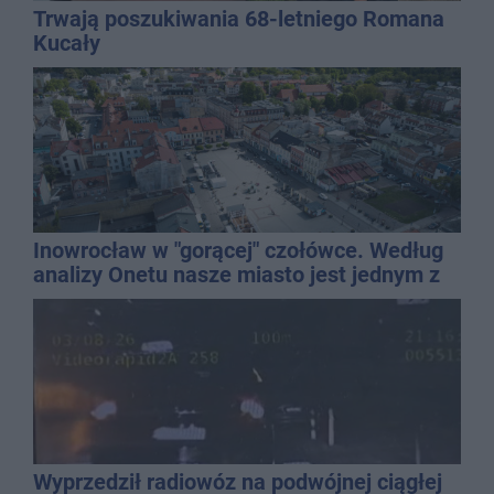
Trwają poszukiwania 68-letniego Romana
Kucały
Inowrocław w "gorącej" czołówce. Według
analizy Onetu nasze miasto jest jednym z
najbardziej narażonych na upały
Wyprzedził radiowóz na podwójnej ciągłej