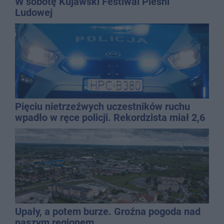
W sobotę Kujawski Festiwal Pieśni
Ludowej
Pięciu nietrzeźwych uczestników ruchu
wpadło w ręce policji. Rekordzista miał 2,6
promila
Upały, a potem burze. Groźna pogoda nad
naszym regionem