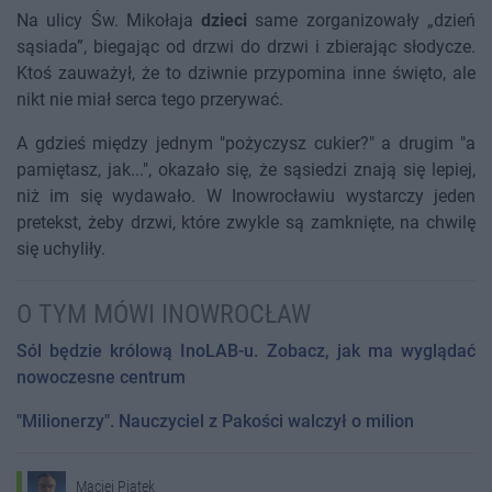
Na ulicy Św. Mikołaja
dzieci
same zorganizowały „dzień
sąsiada”, biegając od drzwi do drzwi i zbierając słodycze.
Ktoś zauważył, że to dziwnie przypomina inne święto, ale
nikt nie miał serca tego przerywać.
A gdzieś między jednym "pożyczysz cukier?" a drugim "a
pamiętasz, jak...", okazało się, że sąsiedzi znają się lepiej,
niż im się wydawało. W Inowrocławiu wystarczy jeden
pretekst, żeby drzwi, które zwykle są zamknięte, na chwilę
się uchyliły.
O TYM MÓWI INOWROCŁAW
Sól będzie królową InoLAB-u. Zobacz, jak ma wyglądać
nowoczesne centrum
"Milionerzy". Nauczyciel z Pakości walczył o milion
Maciej Piątek