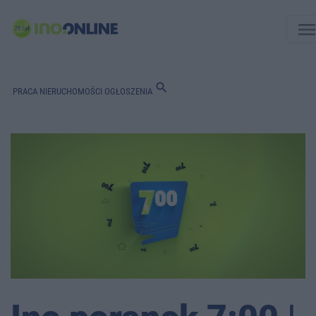
men
search
PRACA
NIERUCHOMOŚCI
OGŁOSZENIA