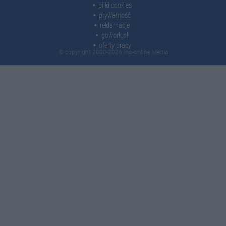
pliki cookies
prywatność
reklamacje
gowork.pl
oferty pracy
© copyright 2000-2026 Ino-online Media