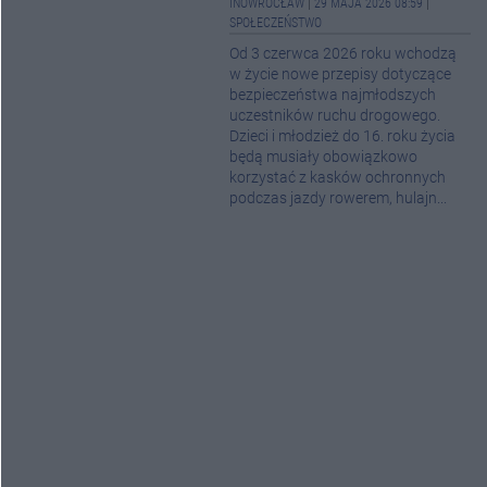
INOWROCŁAW
|
29 MAJA 2026 08:59
|
SPOŁECZEŃSTWO
Od 3 czerwca 2026 roku wchodzą
w życie nowe przepisy dotyczące
bezpieczeństwa najmłodszych
uczestników ruchu drogowego.
Dzieci i młodzież do 16. roku życia
będą musiały obowiązkowo
korzystać z kasków ochronnych
podczas jazdy rowerem, hulajn...