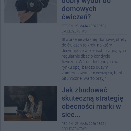
dobry wybór do
domowych
ćwiczeń?
REGION
|
29 MAJA 2026 13:58
|
SPOŁECZEŃSTWO
Stworzenie własnej, domowej strefy
do ćwiczeń to krok, na który
decyduje się wiele osób pragnących
regularnie dbać o kondycję
fizyczną. Wśród dostępnych na
rynku opcji bardzo dużym
zainteresowaniem cieszą się hantle
bitumiczne. Warto przyjr...
Jak zbudować
skuteczną strategię
obecności marki w
siec...
REGION
|
29 MAJA 2026 13:57
|
SPOŁECZEŃSTWO