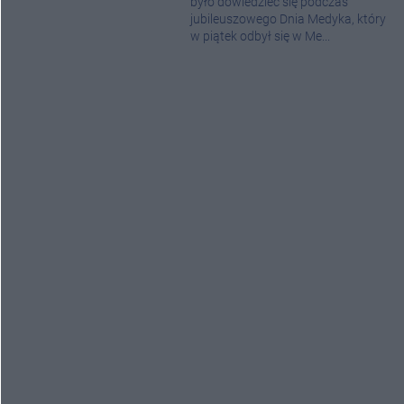
było dowiedzieć się podczas
jubileuszowego Dnia Medyka, który
w piątek odbył się w Me...