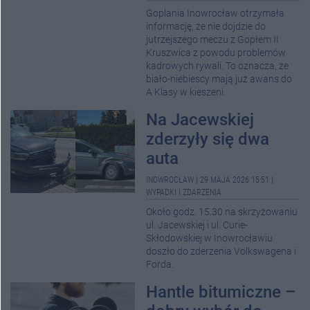
Goplania Inowrocław otrzymała
informację, że nie dojdzie do
jutrzejszego meczu z Gopłem II
Kruszwica z powodu problemów
kadrowych rywali. To oznacza, że
biało-niebiescy mają już awans do
A Klasy w kieszeni.
Na Jacewskiej
zderzyły się dwa
auta
INOWROCŁAW
|
29 MAJA 2026 15:51
|
WYPADKI I ZDARZENIA
Około godz. 15.30 na skrzyżowaniu
ul. Jacewskiej i ul. Curie-
Skłodowskiej w Inowrocławiu
doszło do zderzenia Volkswagena i
Forda.
Hantle bitumiczne –