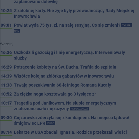
zaplanowano dolewkę
10:25
Z żałobnej karty. Nie żyje były przewodniczący Rady Miejskiej
Inowrocławia
09:01
Powiat wyda 75 tys. zł. na salę sesyjną. Co się zmieni?
TYLKO U
NAS
Wczoraj
16:36
Uszkodzili gazociąg i linię energetyczną. Interweniowały
służby
16:29
Potrącenie kobiety na Św. Ducha. Trafiła do szpitala
14:39
Wkrótce kolejna zbiórka gabarytów w Inowrocławiu
11:38
Trwają poszukiwania 68-letniego Romana Kucały
10:52
Za ciężka noga kosztowała go 3 tysiące zł
10:17
Tragedia pod Janikowem. Na słupie energetycznym
znaleziono ciało mężczyzny
AKTUALIZACJA
09:30
Ciężarówka zderzyła się z kombajnem. Na miejscu lądował
śmigłowiec LPR
VIDEO
08:14
Lekarze w USA zbadali Ignasia. Rodzice przekazali wieści