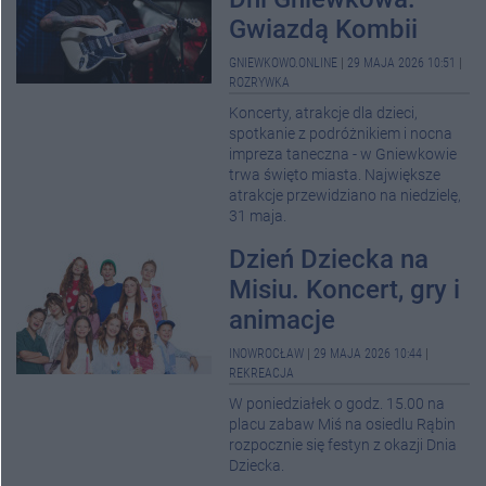
Gwiazdą Kombii
GNIEWKOWO.ONLINE
|
29 MAJA 2026 10:51
|
ROZRYWKA
Koncerty, atrakcje dla dzieci,
spotkanie z podróżnikiem i nocna
impreza taneczna - w Gniewkowie
trwa święto miasta. Największe
atrakcje przewidziano na niedzielę,
31 maja.
Dzień Dziecka na
Misiu. Koncert, gry i
animacje
INOWROCŁAW
|
29 MAJA 2026 10:44
|
REKREACJA
W poniedziałek o godz. 15.00 na
placu zabaw Miś na osiedlu Rąbin
rozpocznie się festyn z okazji Dnia
Dziecka.