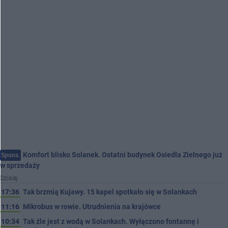
Komfort blisko Solanek. Ostatni budynek Osiedla Zielnego już
Spons.
w sprzedaży
Dzisiaj
17:36
Tak brzmią Kujawy. 15 kapel spotkało się w Solankach
11:16
Mikrobus w rowie. Utrudnienia na krajówce
10:34
Tak źle jest z wodą w Solankach. Wyłączono fontannę i