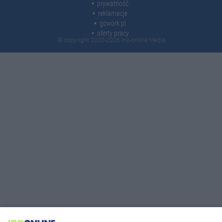
prywatność
reklamacje
gowork.pl
oferty pracy
© copyright 2000-2026 Ino-online Media