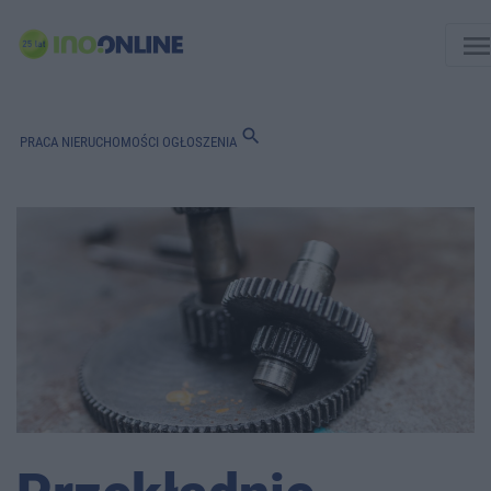
men
search
PRACA
NIERUCHOMOŚCI
OGŁOSZENIA