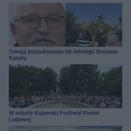
Trwają poszukiwania 68-letniego Romana
Kucały
W sobotę Kujawski Festiwal Pieśni
Ludowej