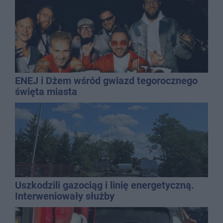
ENEJ i Dżem wśród gwiazd tegorocznego
święta miasta
Uszkodzili gazociąg i linię energetyczną.
Interweniowały służby