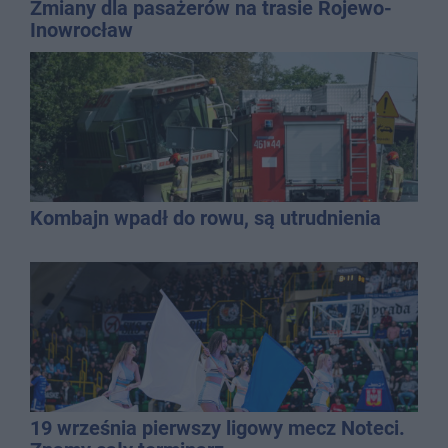
Zmiany dla pasażerów na trasie Rojewo-
Inowrocław
Kombajn wpadł do rowu, są utrudnienia
19 września pierwszy ligowy mecz Noteci.