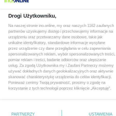
Drogi Użytkowniku,
Na naszej stronie ino.online, my oraz naszych 1162 zaufanych
partnerów uzyskujemy dostęp i przechowujemy informacje na
urządzeniu oraz przetwarzamy dane osobowe, takie jak
unikalne identyfikatory, standardowe informacje wysyłane
przez urządzenie czy dane przeglądania w celu zapewniania
spersonalizowanych reklam, wybór spersonalizowanych treści,
pomiar reklam i treści, badanie odbiorców oraz ulepszanie
usług. Za zgodą Użytkownika my i Zaufani Partnerzy możemy
używać dokładnych danych geolokalizacyjnych oraz aktywnie
skanować charakterystykę urządzenia do celów identyfikacji.
Ponieważ cenimy Twoją prywatność, prosimy o zgodę na
korzystanie z tych technologii poprzez kliknięcie „Akceptuję”.
Zgoda jest dobrowolna i zawsze możesz ją zmienić/wycofać
klikając przycisk ustawień prywatności znajdujący się w lewym
dolnym rogu strony
. Niektóre rodzaje przetwarzania danych
nie wymagają zgody użytkownika, ale masz prawo sprzeciwić
PARTNERZY
USTAWIENIA