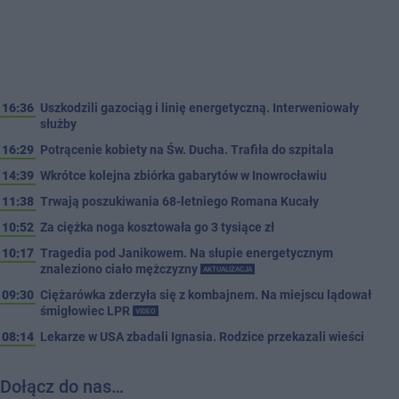
16:36
Uszkodzili gazociąg i linię energetyczną. Interweniowały
służby
16:29
Potrącenie kobiety na Św. Ducha. Trafiła do szpitala
14:39
Wkrótce kolejna zbiórka gabarytów w Inowrocławiu
11:38
Trwają poszukiwania 68-letniego Romana Kucały
10:52
Za ciężka noga kosztowała go 3 tysiące zł
10:17
Tragedia pod Janikowem. Na słupie energetycznym
znaleziono ciało mężczyzny
AKTUALIZACJA
09:30
Ciężarówka zderzyła się z kombajnem. Na miejscu lądował
śmigłowiec LPR
VIDEO
08:14
Lekarze w USA zbadali Ignasia. Rodzice przekazali wieści
Dołącz do nas…