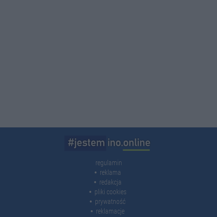
regulamin
reklama
redakcja
pliki cookies
prywatność
reklamacje