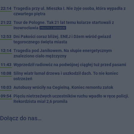
22:14
Tragedia przy ul. Mieszka I. Nie żyje osoba, która wypadła z
czwartego piętra
21:22
Tour de Pologne. Tak 21 lat temu kolarze startowali z
Inowrocławia
PROSTO Z ARCHIWUM
12:53
Dni Pakości coraz bliżej. ENEJ i Dżem wśród gwiazd
tegorocznego święta miasta
12:14
Tragedia pod Janikowem. Na słupie energetycznym
znaleziono ciało mężczyzny
11:43
Wyprzedził radiowóz na podwójnej ciągłej tuż przed pasami
10:08
Silny wiatr łamał drzewa i uszkodził dach. To nie koniec
ostrzeżeń
10:03
Autobusy wróciły na Cegielną. Koniec remontu zatok
09:54
Pięciu nietrzeźwych uczestników ruchu wpadło w ręce policji.
Rekordzista miał 2,6 promila
Dołącz do nas…