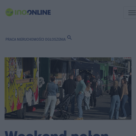
men
search
PRACA
NIERUCHOMOŚCI
OGŁOSZENIA