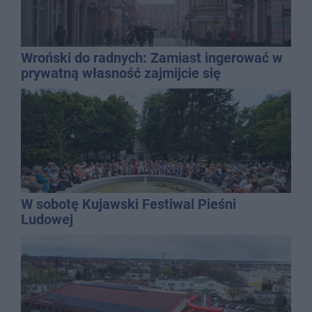
Wroński do radnych: Zamiast ingerować w
prywatną własność zajmijcie się
gospodarką
W sobotę Kujawski Festiwal Pieśni
Ludowej