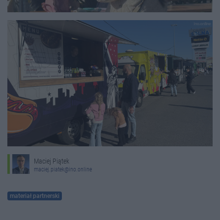
Maciej Piątek
maciej.piatek@ino.online
materiał partnerski