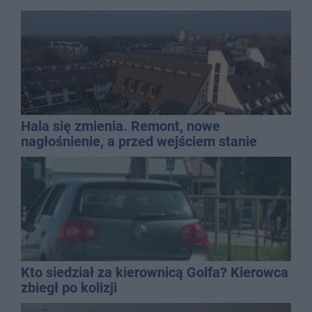
Hala się zmienia. Remont, nowe
nagłośnienie, a przed wejściem stanie
QEMETICA ARENA
Kto siedział za kierownicą Golfa? Kierowca
zbiegł po kolizji