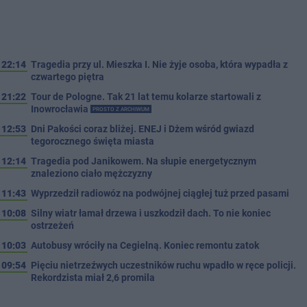
22:14
Tragedia przy ul. Mieszka I. Nie żyje osoba, która wypadła z
czwartego piętra
21:22
Tour de Pologne. Tak 21 lat temu kolarze startowali z
Inowrocławia
PROSTO Z ARCHIWUM
12:53
Dni Pakości coraz bliżej. ENEJ i Dżem wśród gwiazd
tegorocznego święta miasta
12:14
Tragedia pod Janikowem. Na słupie energetycznym
znaleziono ciało mężczyzny
11:43
Wyprzedził radiowóz na podwójnej ciągłej tuż przed pasami
10:08
Silny wiatr łamał drzewa i uszkodził dach. To nie koniec
ostrzeżeń
10:03
Autobusy wróciły na Cegielną. Koniec remontu zatok
09:54
Pięciu nietrzeźwych uczestników ruchu wpadło w ręce policji.
Rekordzista miał 2,6 promila