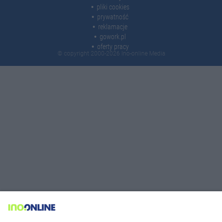
pliki cookies
prywatność
reklamacje
gowork.pl
oferty pracy
© copyright 2000-2026 Ino-online Media