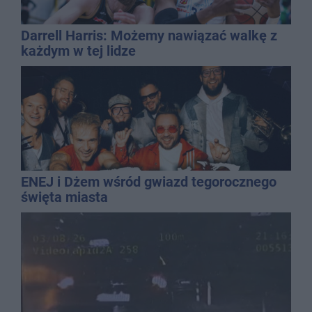
Darrell Harris: Możemy nawiązać walkę z
każdym w tej lidze
ENEJ i Dżem wśród gwiazd tegorocznego
święta miasta