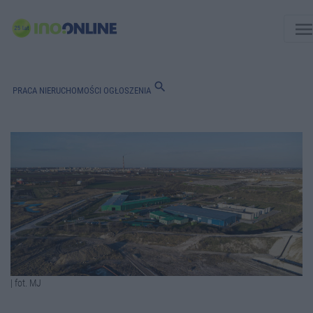
men
search
PRACA
NIERUCHOMOŚCI
OGŁOSZENIA
| fot. MJ