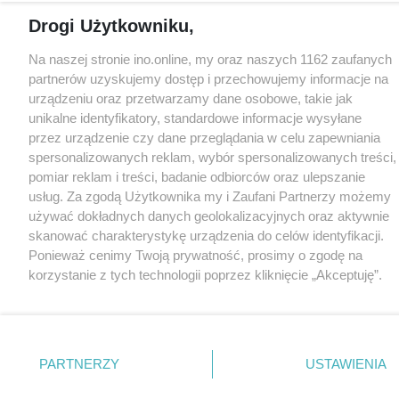
Drogi Użytkowniku,
Na naszej stronie ino.online, my oraz naszych 1162 zaufanych
partnerów uzyskujemy dostęp i przechowujemy informacje na
urządzeniu oraz przetwarzamy dane osobowe, takie jak
unikalne identyfikatory, standardowe informacje wysyłane
przez urządzenie czy dane przeglądania w celu zapewniania
spersonalizowanych reklam, wybór spersonalizowanych treści,
pomiar reklam i treści, badanie odbiorców oraz ulepszanie
usług. Za zgodą Użytkownika my i Zaufani Partnerzy możemy
używać dokładnych danych geolokalizacyjnych oraz aktywnie
skanować charakterystykę urządzenia do celów identyfikacji.
Ponieważ cenimy Twoją prywatność, prosimy o zgodę na
korzystanie z tych technologii poprzez kliknięcie „Akceptuję”.
Zgoda jest dobrowolna i zawsze możesz ją zmienić/wycofać
klikając przycisk ustawień prywatności znajdujący się w lewym
dolnym rogu strony
. Niektóre rodzaje przetwarzania danych
nie wymagają zgody użytkownika, ale masz prawo sprzeciwić
PARTNERZY
USTAWIENIA
się takiemu przetwarzaniu. Preferencje będą miały
zastosowania tylko na tej witrynie.