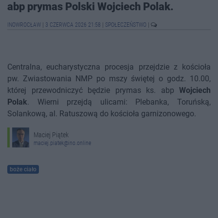
abp prymas Polski Wojciech Polak.
INOWROCŁAW
|
3 CZERWCA 2026 21:58
|
SPOŁECZEŃSTWO
|
Centralna, eucharystyczna procesja przejdzie z kościoła
pw. Zwiastowania NMP po mszy świętej o godz. 10.00,
której przewodniczyć będzie prymas ks. abp
Wojciech
Polak
. Wierni przejdą ulicami: Plebanka, Toruńską,
Solankową, al. Ratuszową do kościoła garnizonowego.
Maciej Piątek
maciej.piatek@ino.online
boże ciało