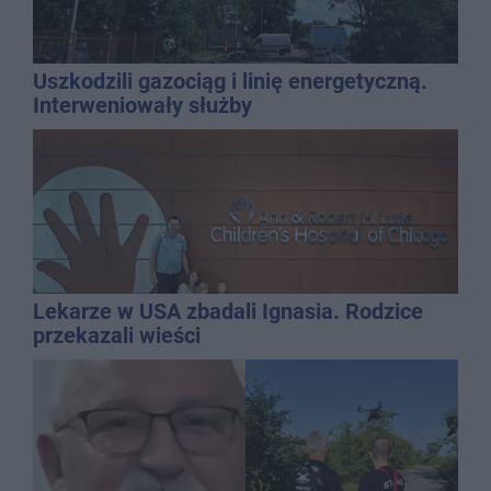
Uszkodzili gazociąg i linię energetyczną.
Interweniowały służby
Lekarze w USA zbadali Ignasia. Rodzice
przekazali wieści