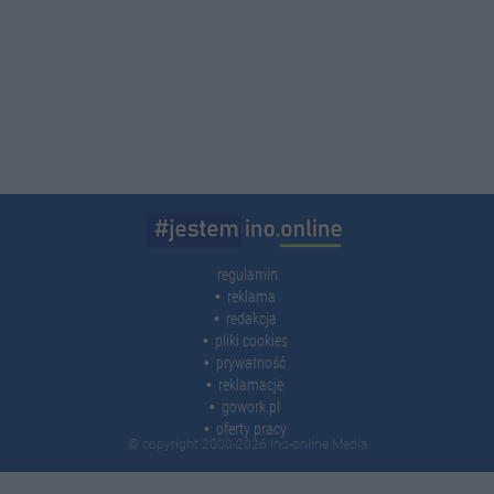
regulamin
reklama
redakcja
pliki cookies
prywatność
reklamacje
gowork.pl
oferty pracy
© copyright 2000-2026 Ino-online Media