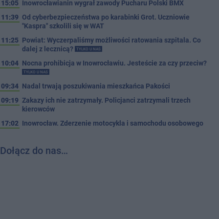
15:05
Inowrocławianin wygrał zawody Pucharu Polski BMX
11:39
Od cyberbezpieczeństwa po karabinki Grot. Uczniowie
"Kaspra" szkolili się w WAT
11:25
Powiat: Wyczerpaliśmy możliwości ratowania szpitala. Co
dalej z lecznicą?
TYLKO U NAS
10:04
Nocna prohibicja w Inowrocławiu. Jesteście za czy przeciw?
TYLKO U NAS
09:34
Nadal trwają poszukiwania mieszkańca Pakości
09:19
Zakazy ich nie zatrzymały. Policjanci zatrzymali trzech
kierowców
17:02
Inowrocław. Zderzenie motocykla i samochodu osobowego
Dołącz do nas…