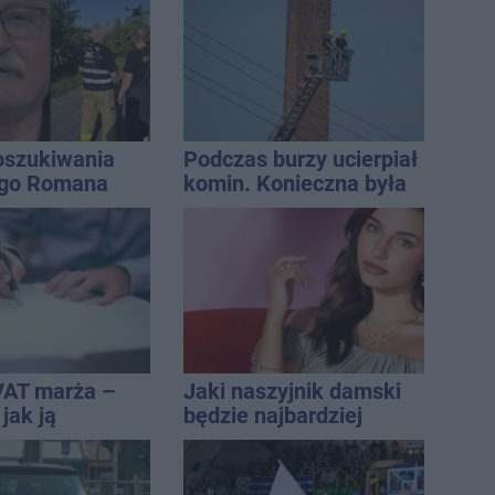
est jednym z
iej narażonych
oszukiwania
Podczas burzy ucierpiał
ego Romana
komin. Konieczna była
interwencja strażaków
VAT marża –
Jaki naszyjnik damski
 jak ją
będzie najbardziej
i jak rozliczyć
uniwersalny? Modele,
które pasują do wielu
stylizacji