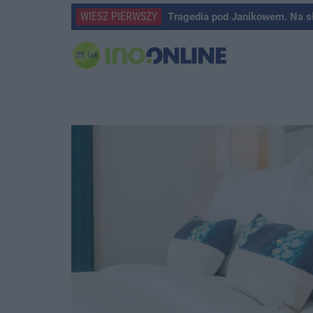
WIESZ PIERWSZY
Tragedia pod Janikowem. Na s