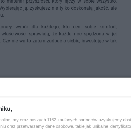
to materiał przyszłości, który łączy w sobie wszystko,
ybierając ją, zyskujesz nie tylko doskonałą jakość, ale
u.
konały wybór dla każdego, kto ceni sobie komfort,
e właściwości sprawiają, że każda noc spędzona w jej
i. Czy nie warto zatem zadbać o siebie, inwestując w tak
niku,
o.online, my oraz naszych 1162 zaufanych partnerów uzyskujemy dos
niu oraz przetwarzamy dane osobowe, takie jak unikalne identyfikat