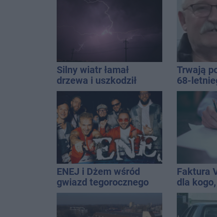
miasto j
najbardz
na upały
Silny wiatr łamał
Trwają p
drzewa i uszkodził
68-letni
dach. To nie koniec
Kucały
ostrzeżeń
ENEJ i Dżem wśród
Faktura 
gwiazd tegorocznego
dla kogo,
święta miasta
wystawić 