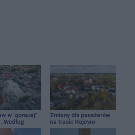
aw w "gorącej"
Zmiany dla pasażerów
. Według
na trasie Rojewo-
Onetu nasze
Inowrocław