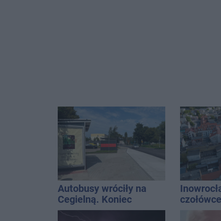
Autobusy wróciły na
Inowrocł
Cegielną. Koniec
czołówce
remontu zatok
analizy 