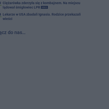
0
Ciężarówka zderzyła się z kombajnem. Na miejscu
lądował śmigłowiec LPR
VIDEO
4
Lekarze w USA zbadali Ignasia. Rodzice przekazali
wieści
ącz do nas…