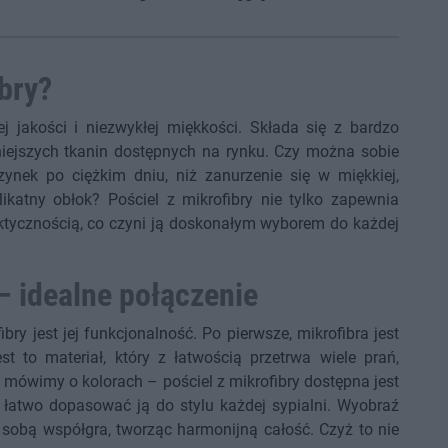
ibry?
łej jakości i niezwykłej miękkości. Składa się z bardzo
atniejszych tkanin dostępnych na rynku. Czy można sobie
nek po ciężkim dniu, niż zanurzenie się w miękkiej,
elikatny obłok? Pościel z mikrofibry nie tylko zapewnia
aktycznością, co czyni ją doskonałym wyborem do każdej
– idealne połączenie
ry jest jej funkcjonalność. Po pierwsze, mikrofibra jest
st to materiał, który z łatwością przetrwa wiele prań,
o mówimy o kolorach – pościel z mikrofibry dostępna jest
 łatwo dopasować ją do stylu każdej sypialni. Wyobraź
e sobą współgra, tworząc harmonijną całość. Czyż to nie