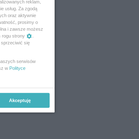
alizowanych reklam,
ie usług. Za zgodą
ych oraz aktywnie
watność, prosimy o
wolna i zawsze możesz
m rogu strony
.
sprzeciwić się
 naszych serwisów
esz w
Polityce
Akceptuję