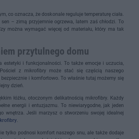
m, co oznacza, że doskonale reguluje temperaturę ciała.
 sen – zimą przyjemnie ogrzewa, latem zaś chłodzi. To
! Czy można wymagać więcej od materiału, który ma tak
niem przytulnego domu
a estetyki i funkcjonalności. To także emocje i uczucia,
ościel z mikrofibry może stać się częścią naszego
 bezpiecznie i komfortowo. To właśnie tutaj możemy się
ejny dzień.
ękkim łóżku, otoczonym delikatnością mikrofibry. Każdy
pełne energii i entuzjazmu. To niewiarygodne, jak jeden
 wnętrza. Jeśli marzysz o stworzeniu swojej idealnej
krofibry
.
ie tylko podnosi komfort naszego snu, ale także dodaje