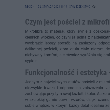
REGION
|
19 LISTOPADA 2024 10:19
|
SPOŁECZEŃSTWO
|
Czym jest pościel z mikrof
Mikrofibra to materiał, który słynie z doskona
cienkich włókien, co czyni ją jedną z najdelik
wyobrazić lepszy sposób na zasłużony odpoczy
delikatnej pościeli, która otula ciało niczym d
niebywały komfort, ale również wyróżnia się pr
sypialni.
Funkcjonalność i estetyka 
Jednym z największych atutów pościeli z mikrofib
niezwykle trwała i odporna na zniszczenia. Je
zachowując przy tym swój kształt i kolor. A skor
w szerokiej gamie barw i wzorów, dzięki czemu
sobie wnętrze, w którym każdy detal idealnie z