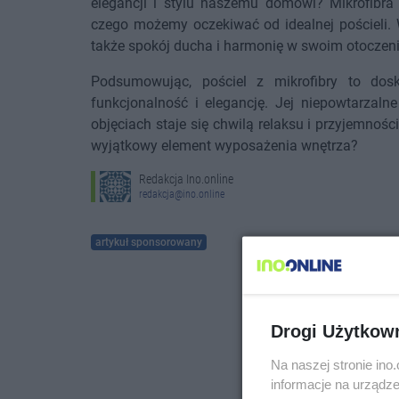
elegancji i stylu naszemu domowi? Mikrofibra 
czego możemy oczekiwać od idealnej pościeli. W
także spokój ducha i harmonię w swoim otoczeni
Podsumowując, pościel z mikrofibry to dos
funkcjonalność i elegancję. Jej niepowtarzaln
objęciach staje się chwilą relaksu i przyjemnośc
wyjątkowy element wyposażenia wnętrza?
Redakcja Ino.online
redakcja@ino.online
artykuł sponsorowany
Drogi Użytkow
Na naszej stronie in
informacje na urządze