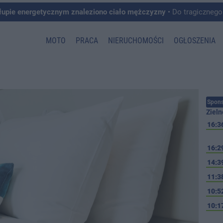
łupie energetycznym znaleziono ciało mężczyzny
• Do tragicznego zdarzenia doszło w 
MOTO
PRACA
NIERUCHOMOŚCI
OGŁOSZENIA
Spons
Zieln
16:3
16:2
14:3
11:3
10:5
10:1