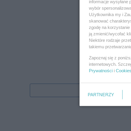
informacje wysyłane 
wybór spersonalizowan
Użytkownika my i Zau
skanować charakterys
zgodę na korzystanie 
ją zmienić/wycofać kl
Niektóre rodzaje prz
takiemu przetwarzaniu
Zapoznaj się z poniż
internetowych. Szcze
Prywatności
i
Cookie
Obserwu
PARTNERZY