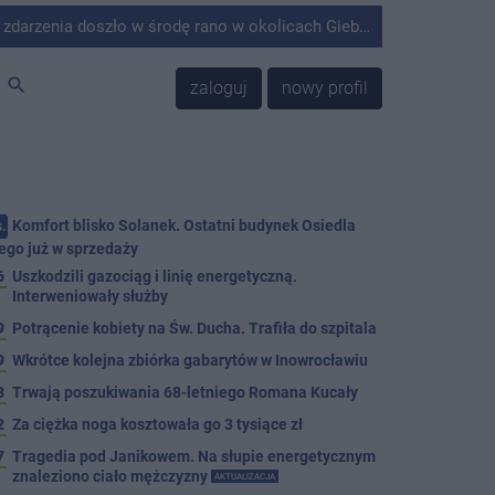
środę rano w okolicach Giebni koło Janikowa. Wówczas na słupie energetycznym odnaleziono ciało mężczyzny.
search
zaloguj
nowy profil
Komfort blisko Solanek. Ostatni budynek Osiedla
.
ego już w sprzedaży
6
Uszkodzili gazociąg i linię energetyczną.
Interweniowały służby
9
Potrącenie kobiety na Św. Ducha. Trafiła do szpitala
9
Wkrótce kolejna zbiórka gabarytów w Inowrocławiu
8
Trwają poszukiwania 68-letniego Romana Kucały
2
Za ciężka noga kosztowała go 3 tysiące zł
7
Tragedia pod Janikowem. Na słupie energetycznym
znaleziono ciało mężczyzny
AKTUALIZACJA