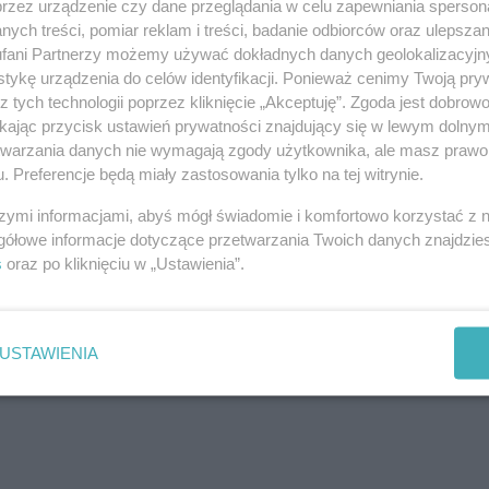
przez urządzenie czy dane przeglądania w celu zapewniania sperson
ych treści, pomiar reklam i treści, badanie odbiorców oraz ulepszan
fani Partnerzy możemy używać dokładnych danych geolokalizacyjn
tykę urządzenia do celów identyfikacji. Ponieważ cenimy Twoją pry
z tych technologii poprzez kliknięcie „Akceptuję”. Zgoda jest dobro
ikając przycisk ustawień prywatności znajdujący się w lewym dolny
etwarzania danych nie wymagają zgody użytkownika, ale masz prawo 
. Preferencje będą miały zastosowania tylko na tej witrynie.
szymi informacjami, abyś mógł świadomie i komfortowo korzystać z
gółowe informacje dotyczące przetwarzania Twoich danych znajdzi
s
oraz po kliknięciu w „Ustawienia”.
j nas w Google News
USTAWIENIA