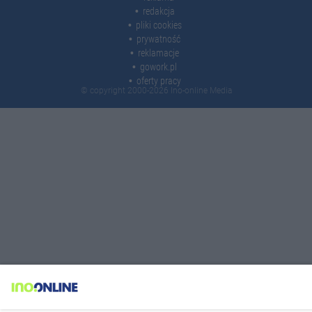
redakcja
pliki cookies
prywatność
reklamacje
gowork.pl
oferty pracy
© copyright 2000-2026 Ino-online Media