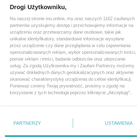
Drogi Użytkowniku,
Na naszej stronie ino.online, my oraz naszych 1162 zaufanych
partnerów uzyskujemy dostęp i przechowujemy informacje na
urządzeniu oraz przetwarzamy dane osobowe, takie jak
unikalne identyfikatory, standardowe informacje wysyłane
przez urządzenie czy dane przeglądania w celu zapewniania
spersonalizowanych reklam, wybór spersonalizowanych treści,
pomiar reklam i treści, badanie odbiorców oraz ulepszanie
usług. Za zgodą Użytkownika my i Zaufani Partnerzy możemy
używać dokładnych danych geolokalizacyjnych oraz aktywnie
skanować charakterystykę urządzenia do celów identyfikacji.
Ponieważ cenimy Twoją prywatność, prosimy o zgodę na
korzystanie z tych technologii poprzez kliknięcie „Akceptuję”.
Zgoda jest dobrowolna i zawsze możesz ją zmienić/wycofać
klikając przycisk ustawień prywatności znajdujący się w lewym
dolnym rogu strony
. Niektóre rodzaje przetwarzania danych
nie wymagają zgody użytkownika, ale masz prawo sprzeciwić
PARTNERZY
USTAWIENIA
się takiemu przetwarzaniu. Preferencje będą miały
zastosowania tylko na tej witrynie.