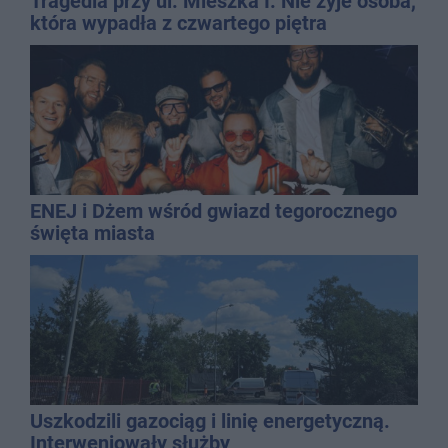
Tragedia przy ul. Mieszka I. Nie żyje osoba,
która wypadła z czwartego piętra
ENEJ i Dżem wśród gwiazd tegorocznego
święta miasta
Uszkodzili gazociąg i linię energetyczną.
Interweniowały służby