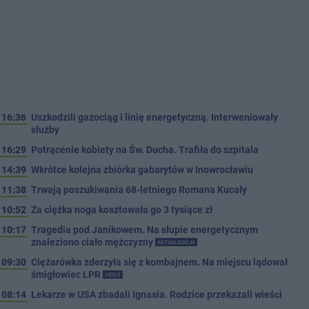
16:36
Uszkodzili gazociąg i linię energetyczną. Interweniowały
służby
16:29
Potrącenie kobiety na Św. Ducha. Trafiła do szpitala
14:39
Wkrótce kolejna zbiórka gabarytów w Inowrocławiu
11:38
Trwają poszukiwania 68-letniego Romana Kucały
10:52
Za ciężka noga kosztowała go 3 tysiące zł
10:17
Tragedia pod Janikowem. Na słupie energetycznym
znaleziono ciało mężczyzny
AKTUALIZACJA
09:30
Ciężarówka zderzyła się z kombajnem. Na miejscu lądował
śmigłowiec LPR
VIDEO
08:14
Lekarze w USA zbadali Ignasia. Rodzice przekazali wieści