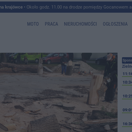
 na krajówce
• Około godz. 11.00 na drodze pomiędzy Gocanowem a Chełmiczkami w g
MOTO
PRACA
NIERUCHOMOŚCI
OGŁOSZENIA
Spons
Zieln
11:1
10:3
10:2
09:0
16:3