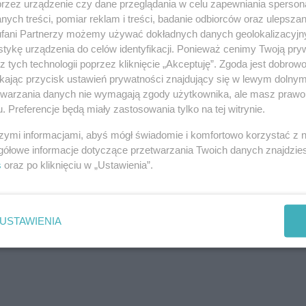
przez urządzenie czy dane przeglądania w celu zapewniania sperson
ych treści, pomiar reklam i treści, badanie odbiorców oraz ulepszan
fani Partnerzy możemy używać dokładnych danych geolokalizacyjn
tykę urządzenia do celów identyfikacji. Ponieważ cenimy Twoją pry
z tych technologii poprzez kliknięcie „Akceptuję”. Zgoda jest dobro
ikając przycisk ustawień prywatności znajdujący się w lewym dolny
etwarzania danych nie wymagają zgody użytkownika, ale masz prawo 
. Preferencje będą miały zastosowania tylko na tej witrynie.
szymi informacjami, abyś mógł świadomie i komfortowo korzystać z
gółowe informacje dotyczące przetwarzania Twoich danych znajdzi
s
oraz po kliknięciu w „Ustawienia”.
j nas w Google News
USTAWIENIA