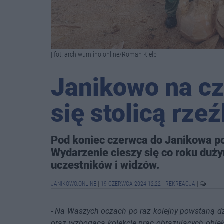
| fot. archiwum ino.online/Roman Kiełb
Janikowo na cz
się stolicą rze
Pod koniec czerwca do Janikowa po
Wydarzenie cieszy się co roku duż
uczestników i widzów.
JANIKOWO.ONLINE
|
19 CZERWCA 2024 12:22
|
REKREACJA
|
-
Na Waszych oczach po raz kolejny powstaną dzi
oraz wzbogacą kolekcję prac obrazujących obiek