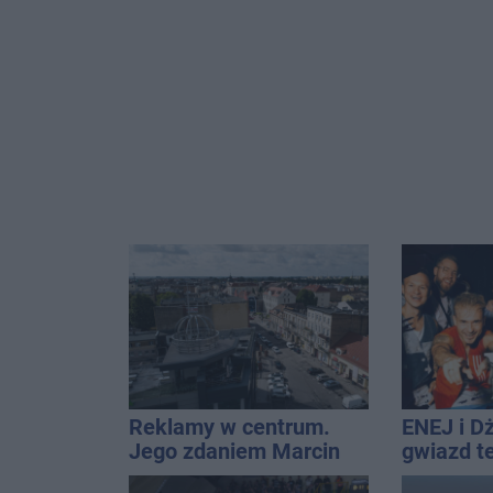
Reklamy w centrum.
ENEJ i D
Jego zdaniem Marcin
gwiazd t
Wroński jest w błędzie
święta m