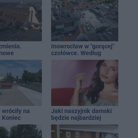
zmienia.
Inowrocław w "gorącej"
 nowe
czołówce. Według
nie, a przed
analizy Onetu nasze
 stanie
miasto jest jednym z
CA ARENA
najbardziej narażonych
na upały
 wróciły na
Jaki naszyjnik damski
. Koniec
będzie najbardziej
zatok
uniwersalny? Modele,
które pasują do wielu