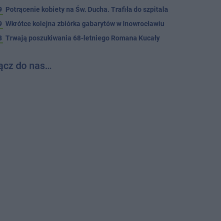
9
Potrącenie kobiety na Św. Ducha. Trafiła do szpitala
9
Wkrótce kolejna zbiórka gabarytów w Inowrocławiu
8
Trwają poszukiwania 68-letniego Romana Kucały
ącz do nas…