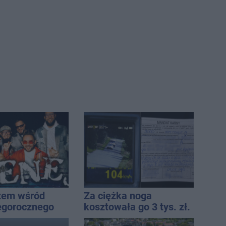
żem wśród
Za ciężka noga
egorocznego
kosztowała go 3 tys. zł.
iasta
Do tego 13 punktów