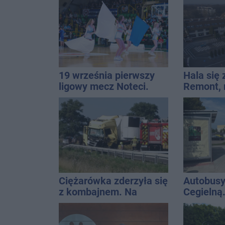
[akt.]
19 września pierwszy
Hala się 
ligowy mecz Noteci.
Remont,
Znamy cały terminarz
nagłośnie
wejściem
QEMETI
Ciężarówka zderzyła się
Autobusy
z kombajnem. Na
Cegielną
miejscu lądował
remontu 
śmigłowiec LPR