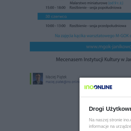
Maciej Piątek
maciej.piatek@ino.online
Drogi Użytkow
Na naszej stronie in
informacje na urządze