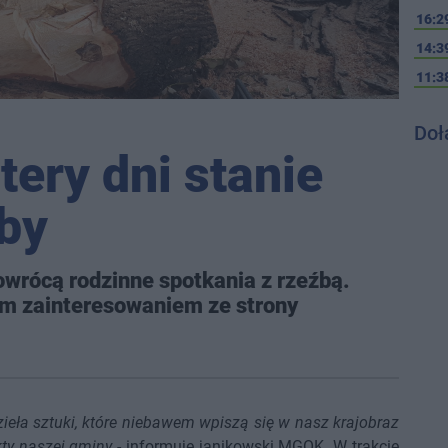
16:2
14:3
11:3
Doł
tery dni stanie
źby
wrócą rodzinne spotkania z rzeźbą.
ym zainteresowaniem ze strony
eła sztuki, które niebawem wpiszą się w nasz krajobraz
ty naszej gminy
- informuje janikowski MGOK. W trakcie