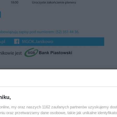
niku,
o.online, my oraz naszych 1162 zaufanych partnerów uzyskujemy dos
niu oraz przetwarzamy dane osobowe, takie jak unikalne identyfikat