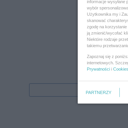
informacje wysyłane 
wybór spersonalizowan
Użytkownika my i Zau
skanować charakterys
zgodę na korzystanie 
ją zmienić/wycofać kl
Niektóre rodzaje prz
takiemu przetwarzaniu
Zapoznaj się z poniż
internetowych. Szcze
Prywatności
i
Cookie
Obserwu
PARTNERZY