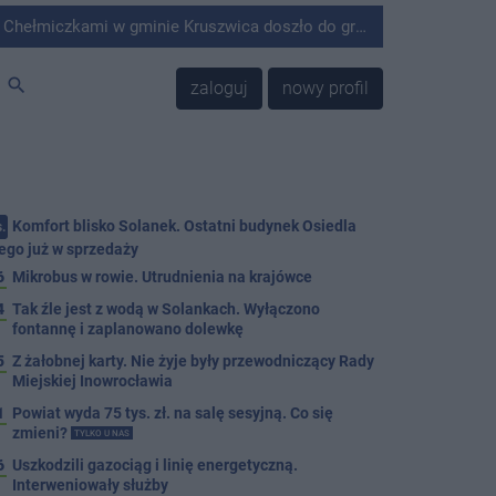
minie Kruszwica doszło do groźnie wyglądającego zdarzenia.
search
zaloguj
nowy profil
Komfort blisko Solanek. Ostatni budynek Osiedla
.
ego już w sprzedaży
6
Mikrobus w rowie. Utrudnienia na krajówce
4
Tak źle jest z wodą w Solankach. Wyłączono
fontannę i zaplanowano dolewkę
5
Z żałobnej karty. Nie żyje były przewodniczący Rady
Miejskiej Inowrocławia
1
Powiat wyda 75 tys. zł. na salę sesyjną. Co się
zmieni?
TYLKO U NAS
6
Uszkodzili gazociąg i linię energetyczną.
Interweniowały służby