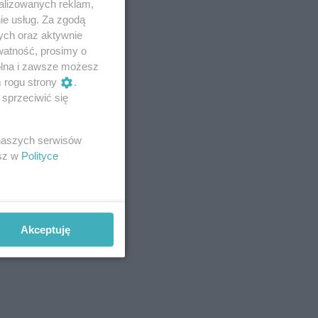
alizowanych reklam,
ie usług. Za zgodą
ych oraz aktywnie
watność, prosimy o
wolna i zawsze możesz
m rogu strony
.
sprzeciwić się
 naszych serwisów
esz w
Polityce
Akceptuję