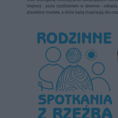
imprezy - poza rzeźbieniem w drewnie - odbędą 
plasteliny modele, a które będą inspiracją dla rz