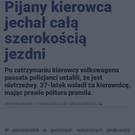
Pijany kierowca
jechał całą
szerokością
jezdni
Po zatrzymaniu kierowcy volkswagena
passata policjanci ustalili, że jest
nietrzeźwy. 37-latek wsiadł za kierownicę,
mając prawie półtora promila.
JANIKOWO.ONLINE
|
27 MARCA 2024 12:35
|
SPOŁECZEŃSTWO
|
W poniedziałek w godzinach wieczornych janikowscy