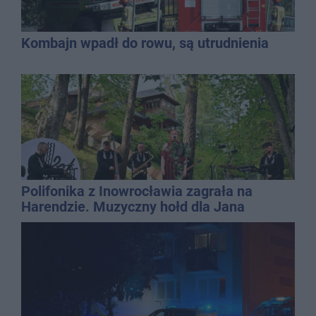
Kombajn wpadł do rowu, są utrudnienia
Polifonika z Inowrocławia zagrała na
Harendzie. Muzyczny hołd dla Jana
Kasprowicza