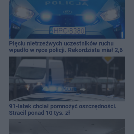
Pięciu nietrzeźwych uczestników ruchu
wpadło w ręce policji. Rekordzista miał 2,6
promila
91-latek chciał pomnożyć oszczędności.
Stracił ponad 10 tys. zł