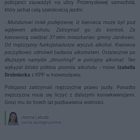
policjanci zauważyli na ulicy Przemysłowej samochód,
który jechał całą szerokością jezdni.
-
Mundurowi mieli podejrzenie, iż kierowca może być pod
wpływem alkoholu. Zatrzymali go do kontroli. Za
kierownicą siedział 37-letni mieszkaniec gminy Janikowo.
Od mężczyzny funkcjonariusze wyczuli alkohol. Kierowca
początkowo odmówił badania alkomatem. Ostatecznie po
dłuższym namyśle „dmuchnął” w policyjny alkomat. Ten
wykazał blisko półtora promila alkoholu
- mówi
Izabella
Drobniecka
z KPP w Inowrocławiu.
Policjanci zatrzymali mężczyźnie prawo jazdy. Ponadto
mężczyzna musi się liczyć z dalszymi konsekwencjami.
Grozi mu do trzech lat pozbawienia wolności.
Joanna Labuda
joanna.labuda@ino.online