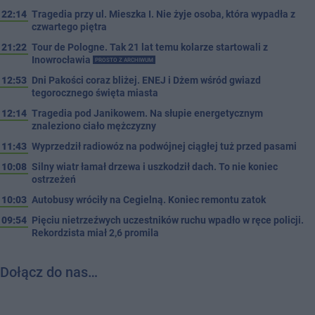
22:14
Tragedia przy ul. Mieszka I. Nie żyje osoba, która wypadła z
czwartego piętra
21:22
Tour de Pologne. Tak 21 lat temu kolarze startowali z
Inowrocławia
PROSTO Z ARCHIWUM
12:53
Dni Pakości coraz bliżej. ENEJ i Dżem wśród gwiazd
tegorocznego święta miasta
12:14
Tragedia pod Janikowem. Na słupie energetycznym
znaleziono ciało mężczyzny
11:43
Wyprzedził radiowóz na podwójnej ciągłej tuż przed pasami
10:08
Silny wiatr łamał drzewa i uszkodził dach. To nie koniec
ostrzeżeń
10:03
Autobusy wróciły na Cegielną. Koniec remontu zatok
09:54
Pięciu nietrzeźwych uczestników ruchu wpadło w ręce policji.
Rekordzista miał 2,6 promila
Dołącz do nas…