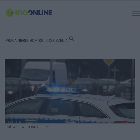
men
search
PRACA
NIERUCHOMOŚCI
OGŁOSZENIA
| fot. archiwum ino.online