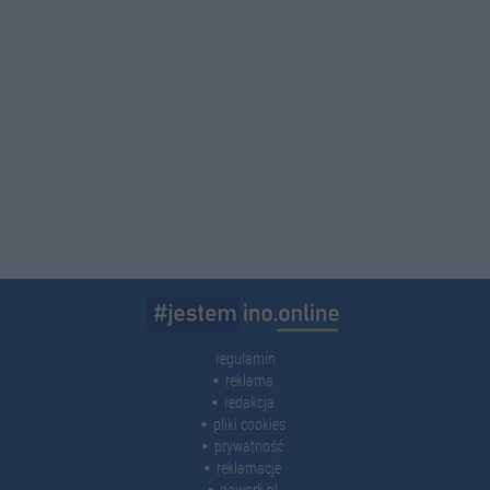
regulamin
reklama
redakcja
pliki cookies
prywatność
reklamacje
gowork.pl