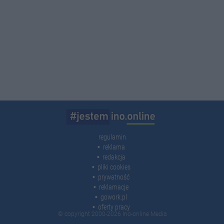
regulamin
reklama
redakcja
pliki cookies
prywatność
reklamacje
gowork.pl
oferty pracy
© copyright 2000-2026 Ino-online Media