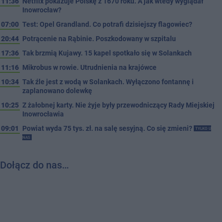
11:36
Netflix pokazuje Polskę z 1670 roku. A jak wtedy wyglądał
Inowrocław?
07:00
Test: Opel Grandland. Co potrafi dzisiejszy flagowiec?
20:44
Potrącenie na Rąbinie. Poszkodowany w szpitalu
17:36
Tak brzmią Kujawy. 15 kapel spotkało się w Solankach
11:16
Mikrobus w rowie. Utrudnienia na krajówce
10:34
Tak źle jest z wodą w Solankach. Wyłączono fontannę i
zaplanowano dolewkę
10:25
Z żałobnej karty. Nie żyje były przewodniczący Rady Miejskiej
Inowrocławia
09:01
Powiat wyda 75 tys. zł. na salę sesyjną. Co się zmieni?
TYLKO U
NAS
Dołącz do nas…