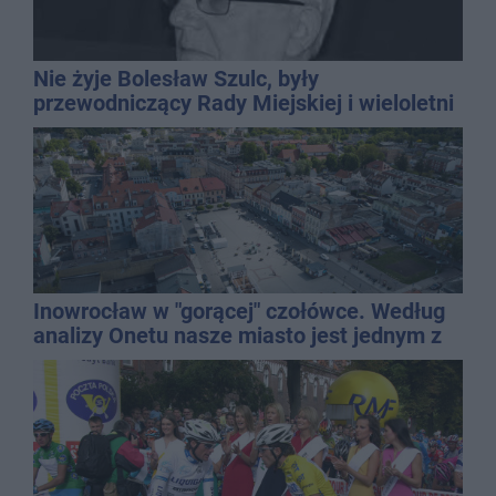
Nie żyje Bolesław Szulc, były
przewodniczący Rady Miejskiej i wieloletni
dyrektor SP 14
Inowrocław w "gorącej" czołówce. Według
analizy Onetu nasze miasto jest jednym z
najbardziej narażonych na upały