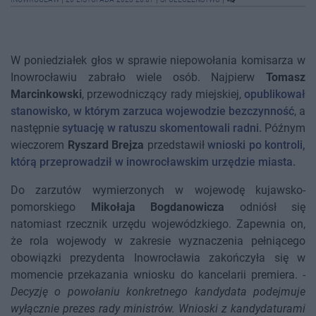
W poniedziałek głos w sprawie niepowołania komisarza w
Inowrocławiu zabrało wiele osób. Najpierw
Tomasz
Marcinkowski
, przewodniczący rady miejskiej,
opublikował
stanowisko, w którym zarzuca wojewodzie bezczynność
, a
następnie
sytuację w ratuszu skomentowali radni.
Późnym
wieczorem
Ryszard Brejza
przedstawił
wnioski po kontroli,
którą przeprowadził w inowrocławskim urzędzie miasta.
Do zarzutów wymierzonych w wojewodę kujawsko-
pomorskiego
Mikołaja Bogdanowicza
odniósł się
natomiast rzecznik urzędu wojewódzkiego. Zapewnia on,
że rola wojewody w zakresie wyznaczenia pełniącego
obowiązki prezydenta Inowrocławia zakończyła się w
momencie przekazania wniosku do kancelarii premiera. -
Decyzję o powołaniu konkretnego kandydata podejmuje
wyłącznie prezes rady ministrów. Wnioski z kandydaturami