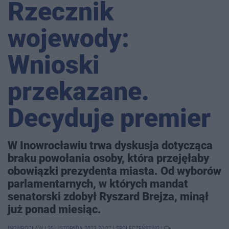
Rzecznik
wojewody:
Wnioski
przekazane.
Decyduje premier
W Inowrocławiu trwa dyskusja dotycząca
braku powołania osoby, która przejęłaby
obowiązki prezydenta miasta. Od wyborów
parlamentarnych, w których mandat
senatorski zdobył Ryszard Brejza, minął
już ponad miesiąc.
INOWROCŁAW
|
20 LISTOPADA 2023 20:07
|
SPOŁECZEŃSTWO
|