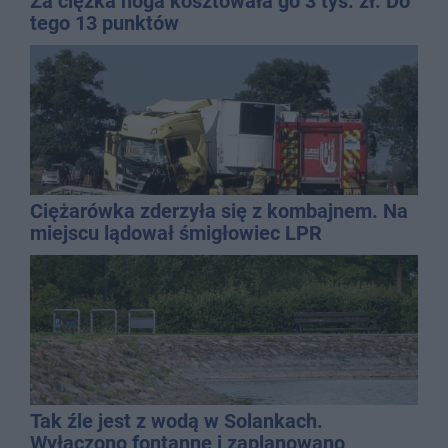
Za ciężka noga kosztowała go 3 tys. zł. Do
tego 13 punktów
Ciężarówka zderzyła się z kombajnem. Na
miejscu lądował śmigłowiec LPR
Tak źle jest z wodą w Solankach.
Wyłączono fontannę i zaplanowano