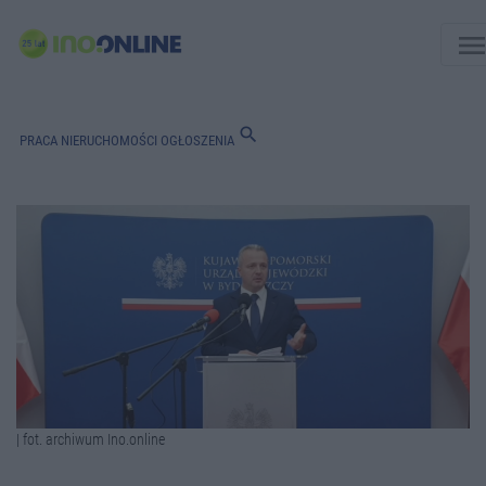
men
search
PRACA
NIERUCHOMOŚCI
OGŁOSZENIA
| fot. archiwum Ino.online