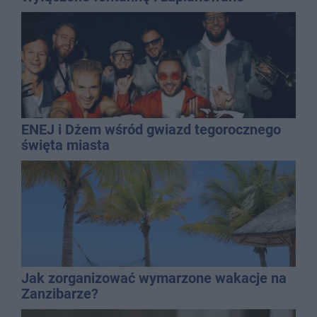
dolewkę
ENEJ i Dżem wśród gwiazd tegorocznego
święta miasta
Jak zorganizować wymarzone wakacje na
Zanzibarze?