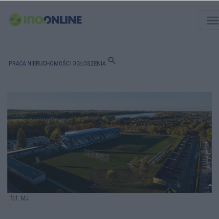
men
search
PRACA
NIERUCHOMOŚCI
OGŁOSZENIA
| fot. MJ