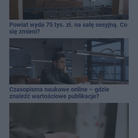
Powiat wyda 75 tys. zł. na salę sesyjną. Co
się zmieni?
Czasopisma naukowe online – gdzie
znaleźć wartościowe publikacje?