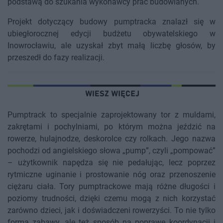
podstawą do szukania wykonawcy prac budowlanych.
Projekt dotyczący budowy pumptracka znalazł się w
ubiegłorocznej edycji budżetu obywatelskiego w
Inowrocławiu, ale uzyskał zbyt małą liczbę głosów, by
przeszedł do fazy realizacji.
Pumptrack to specjalnie zaprojektowany tor z muldami,
zakrętami i pochylniami, po którym można jeździć na
rowerze, hulajnodze, deskorolce czy rolkach. Jego nazwa
pochodzi od angielskiego słowa „pump”, czyli „pompować”
– użytkownik napędza się nie pedałując, lecz poprzez
rytmiczne uginanie i prostowanie nóg oraz przenoszenie
ciężaru ciała. Tory pumptrackowe mają różne długości i
poziomy trudności, dzięki czemu mogą z nich korzystać
zarówno dzieci, jak i doświadczeni rowerzyści. To nie tylko
forma zabawy, ale też sposób na poprawę koordynacji i