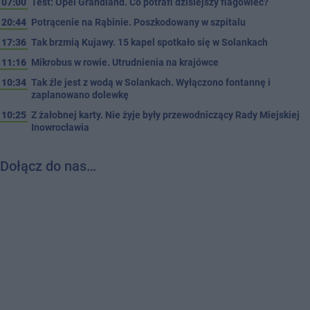
07:00
Test: Opel Grandland. Co potrafi dzisiejszy flagowiec?
20:44
Potrącenie na Rąbinie. Poszkodowany w szpitalu
17:36
Tak brzmią Kujawy. 15 kapel spotkało się w Solankach
11:16
Mikrobus w rowie. Utrudnienia na krajówce
10:34
Tak źle jest z wodą w Solankach. Wyłączono fontannę i
zaplanowano dolewkę
10:25
Z żałobnej karty. Nie żyje były przewodniczący Rady Miejskiej
Inowrocławia
Dołącz do nas…