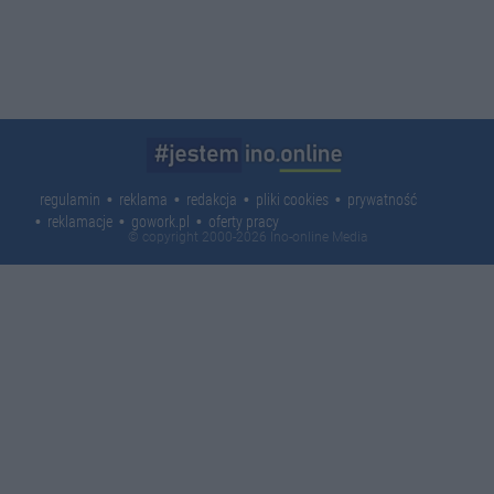
regulamin
reklama
redakcja
pliki cookies
prywatność
reklamacje
gowork.pl
oferty pracy
© copyright 2000-2026 Ino-online Media