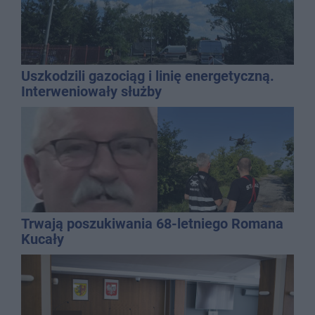
Uszkodzili gazociąg i linię energetyczną.
Interweniowały służby
Trwają poszukiwania 68-letniego Romana
Kucały