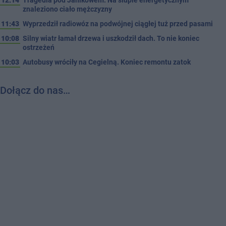
znaleziono ciało mężczyzny
11:43
Wyprzedził radiowóz na podwójnej ciągłej tuż przed pasami
10:08
Silny wiatr łamał drzewa i uszkodził dach. To nie koniec
ostrzeżeń
10:03
Autobusy wróciły na Cegielną. Koniec remontu zatok
Dołącz do nas…