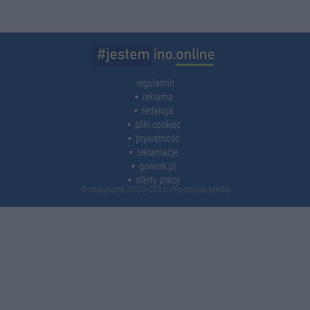
regulamin
reklama
redakcja
pliki cookies
prywatność
reklamacje
gowork.pl
oferty pracy
© copyright 2000-2026 Ino-online Media