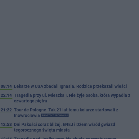
08:14
Lekarze w USA zbadali Ignasia. Rodzice przekazali wieści
22:14
Tragedia przy ul. Mieszka I. Nie żyje osoba, która wypadła z
czwartego piętra
21:22
Tour de Pologne. Tak 21 lat temu kolarze startowali z
Inowrocławia
PROSTO Z ARCHIWUM
12:53
Dni Pakości coraz bliżej. ENEJ i Dżem wśród gwiazd
tegorocznego święta miasta
12:14
Tragedia pod Janikowem. Na słupie energetycznym