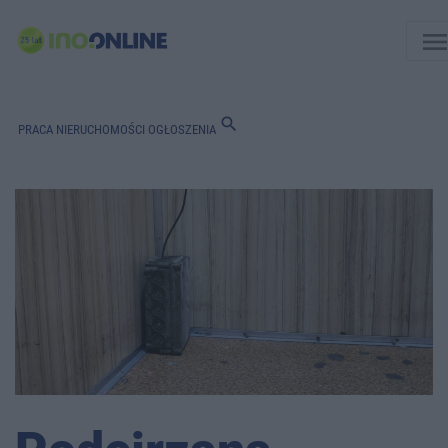
men
search
PRACA
NIERUCHOMOŚCI
OGŁOSZENIA