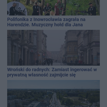
Polifonika z Inowrocławia zagrała na
Harendzie. Muzyczny hołd dla Jana
Kasprowicza
Wroński do radnych: Zamiast ingerować w
prywatną własność zajmijcie się
gospodarką