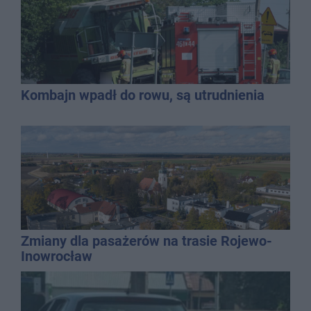
Kombajn wpadł do rowu, są utrudnienia
Zmiany dla pasażerów na trasie Rojewo-
Inowrocław