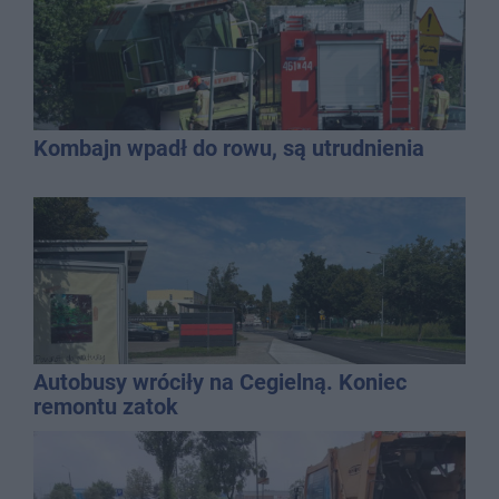
Kombajn wpadł do rowu, są utrudnienia
Autobusy wróciły na Cegielną. Koniec
remontu zatok