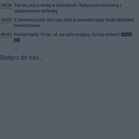
10:34
Tak źle jest z wodą w Solankach. Wyłączono fontannę i
zaplanowano dolewkę
10:25
Z żałobnej karty. Nie żyje były przewodniczący Rady Miejskiej
Inowrocławia
09:01
Powiat wyda 75 tys. zł. na salę sesyjną. Co się zmieni?
TYLKO U
NAS
Dołącz do nas…