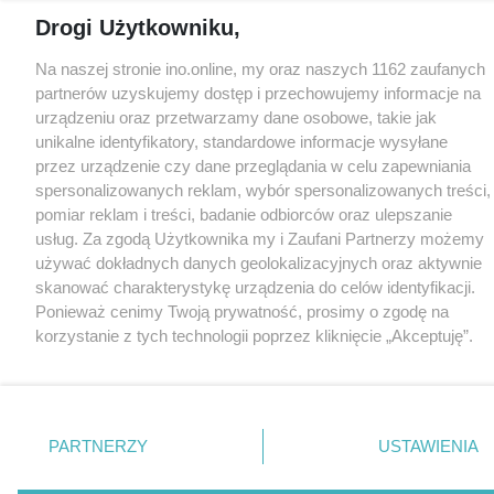
Drogi Użytkowniku,
Na naszej stronie ino.online, my oraz naszych 1162 zaufanych
partnerów uzyskujemy dostęp i przechowujemy informacje na
urządzeniu oraz przetwarzamy dane osobowe, takie jak
unikalne identyfikatory, standardowe informacje wysyłane
przez urządzenie czy dane przeglądania w celu zapewniania
spersonalizowanych reklam, wybór spersonalizowanych treści,
pomiar reklam i treści, badanie odbiorców oraz ulepszanie
usług. Za zgodą Użytkownika my i Zaufani Partnerzy możemy
używać dokładnych danych geolokalizacyjnych oraz aktywnie
skanować charakterystykę urządzenia do celów identyfikacji.
Ponieważ cenimy Twoją prywatność, prosimy o zgodę na
korzystanie z tych technologii poprzez kliknięcie „Akceptuję”.
Zgoda jest dobrowolna i zawsze możesz ją zmienić/wycofać
klikając przycisk ustawień prywatności znajdujący się w lewym
dolnym rogu strony
. Niektóre rodzaje przetwarzania danych
nie wymagają zgody użytkownika, ale masz prawo sprzeciwić
PARTNERZY
USTAWIENIA
się takiemu przetwarzaniu. Preferencje będą miały
zastosowania tylko na tej witrynie.