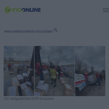
men
search
PRACA
NIERUCHOMOŚCI
OGŁOSZENIA
| fot. Nadgoplańskie WOPR Kruszwica