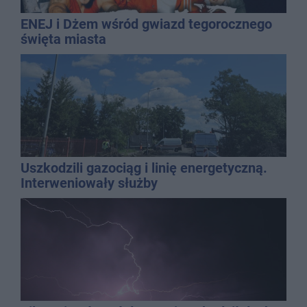
ENEJ i Dżem wśród gwiazd tegorocznego
święta miasta
Uszkodzili gazociąg i linię energetyczną.
Interweniowały służby