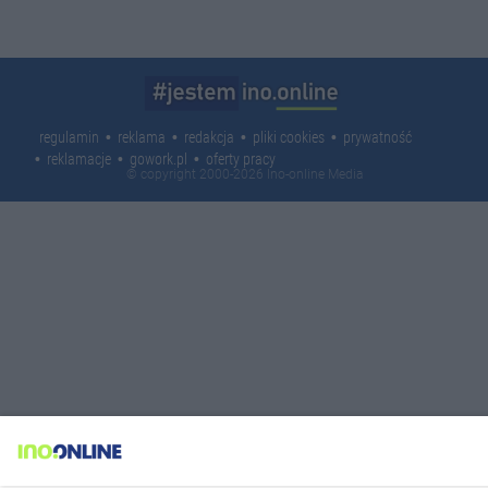
regulamin
reklama
redakcja
pliki cookies
prywatność
reklamacje
gowork.pl
oferty pracy
© copyright 2000-2026 Ino-online Media