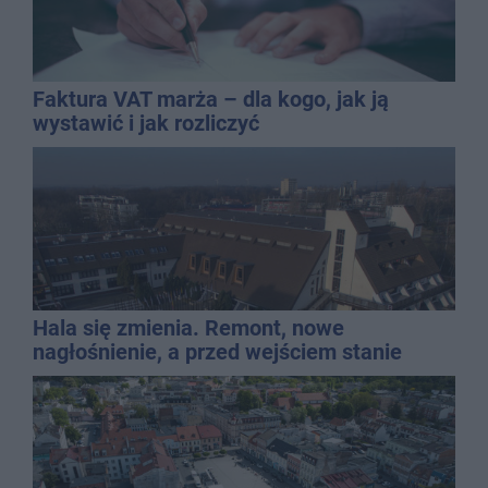
Faktura VAT marża – dla kogo, jak ją
wystawić i jak rozliczyć
Hala się zmienia. Remont, nowe
nagłośnienie, a przed wejściem stanie
QEMETICA ARENA