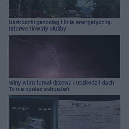
Uszkodzili gazociąg i linię energetyczną.
Interweniowały służby
Silny wiatr łamał drzewa i uszkodził dach.
To nie koniec ostrzeżeń