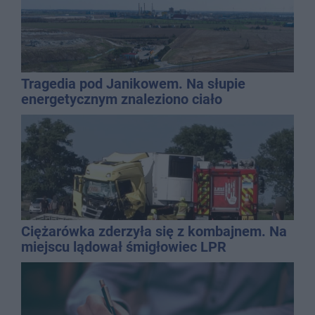
Tragedia pod Janikowem. Na słupie
energetycznym znaleziono ciało
mężczyzny
Ciężarówka zderzyła się z kombajnem. Na
miejscu lądował śmigłowiec LPR