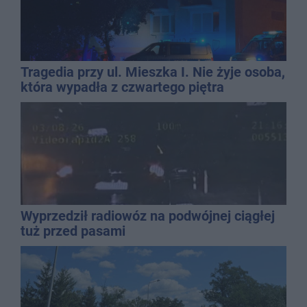
Tragedia przy ul. Mieszka I. Nie żyje osoba,
która wypadła z czwartego piętra
Wyprzedził radiowóz na podwójnej ciągłej
tuż przed pasami