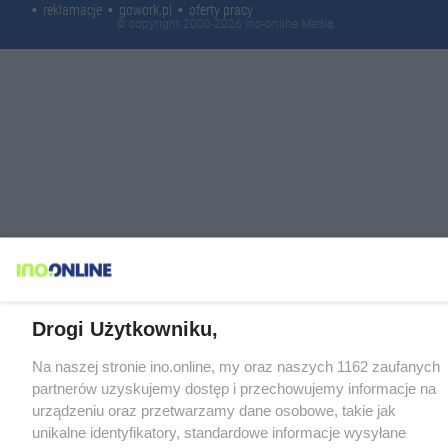
reklamacje
gowork.pl
oferty pracy
© copyright 2000-2026 Ino-online Media
Drogi Użytkowniku,
Na naszej stronie ino.online, my oraz naszych 1162 zaufanych
partnerów uzyskujemy dostęp i przechowujemy informacje na
urządzeniu oraz przetwarzamy dane osobowe, takie jak
unikalne identyfikatory, standardowe informacje wysyłane