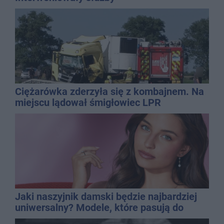
Ciężarówka zderzyła się z kombajnem. Na
miejscu lądował śmigłowiec LPR
Jaki naszyjnik damski będzie najbardziej
uniwersalny? Modele, które pasują do
wielu stylizacji