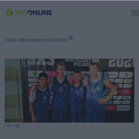
men
search
PRACA
NIERUCHOMOŚCI
OGŁOSZENIA
| fot. nad.