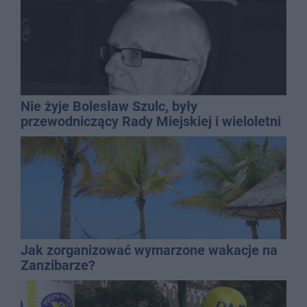
Nie żyje Bolesław Szulc, były
przewodniczący Rady Miejskiej i wieloletni
dyrektor SP 14
Jak zorganizować wymarzone wakacje na
Zanzibarze?