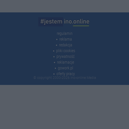
regulamin
reklama
redakcja
pliki cookies
prywatność
reklamacje
gowork.pl
oferty pracy
© copyright 2000-2026 Ino-online Media