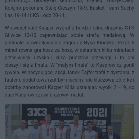
prezentując niezwykle skuteczną, szybką koszykówkę.
Kolejno pokonała Stelę Cieszyn 18-9, Basket Team Suchy
Las 19-14 i ŁKS Łódż 20-11.
W ćwierćfinale Kasper wygrał z bardzo silną drużyną GTK
Gliwice 13-10 zapewniając sobie strefą medalową. W
półfinale inowrocławianie zagrali z Nysą Kłodzko. Przez 6
minut równa gra kosz za kosz, w ostatnich kilku minutach
przeciwnicy uzyskali kilka punktów przewagi i to oni
cieszyli się z finału. W "małym finale" to Kasprowicz gonił
rywala. W decydującej akcji Janek Fajfer trafił z dystansu z
faulem, dodatkowy rzut był niecelny, ale kluczową zbiórkę i
dobitkę zanotował Kacper Mila ustalając wynik 21-19, co
daje Kasprowiczowi brązowy medal.