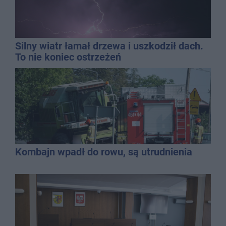
Silny wiatr łamał drzewa i uszkodził dach.
To nie koniec ostrzeżeń
Kombajn wpadł do rowu, są utrudnienia