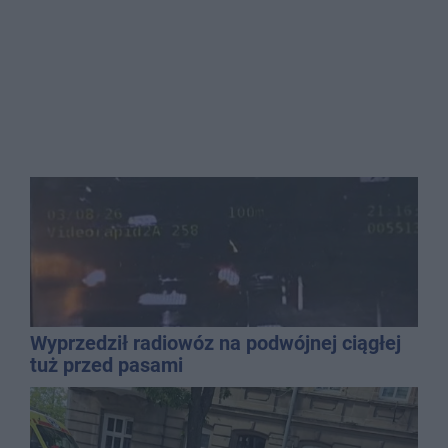
Wyprzedził radiowóz na podwójnej ciągłej
tuż przed pasami