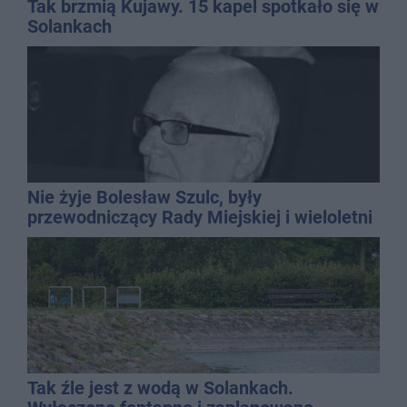
Tak brzmią Kujawy. 15 kapel spotkało się w
Solankach
Nie żyje Bolesław Szulc, były
przewodniczący Rady Miejskiej i wieloletni
dyrektor SP 14
Tak źle jest z wodą w Solankach.