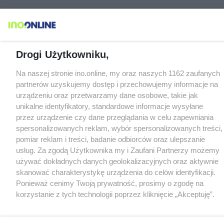
Drogi Użytkowniku,
Na naszej stronie ino.online, my oraz naszych 1162 zaufanych
partnerów uzyskujemy dostęp i przechowujemy informacje na
urządzeniu oraz przetwarzamy dane osobowe, takie jak
unikalne identyfikatory, standardowe informacje wysyłane
przez urządzenie czy dane przeglądania w celu zapewniania
spersonalizowanych reklam, wybór spersonalizowanych treści,
pomiar reklam i treści, badanie odbiorców oraz ulepszanie
usług. Za zgodą Użytkownika my i Zaufani Partnerzy możemy
używać dokładnych danych geolokalizacyjnych oraz aktywnie
skanować charakterystykę urządzenia do celów identyfikacji.
Ponieważ cenimy Twoją prywatność, prosimy o zgodę na
korzystanie z tych technologii poprzez kliknięcie „Akceptuję”.
Zgoda jest dobrowolna i zawsze możesz ją zmienić/wycofać
klikając przycisk ustawień prywatności znajdujący się w lewym