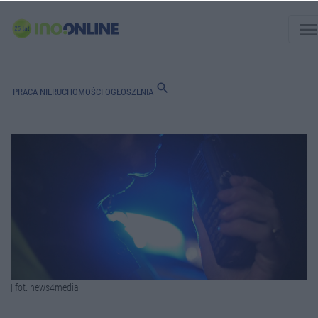
men
search
PRACA
NIERUCHOMOŚCI
OGŁOSZENIA
| fot. news4media