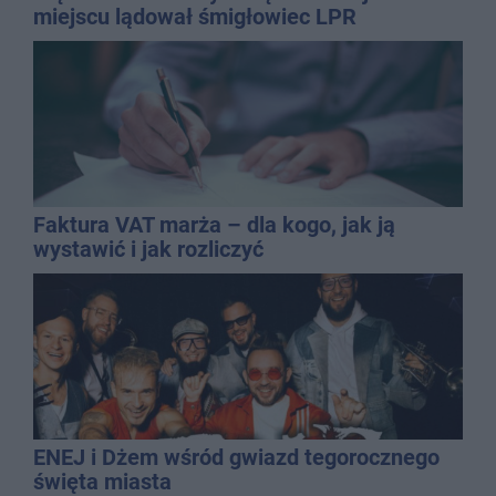
miejscu lądował śmigłowiec LPR
Faktura VAT marża – dla kogo, jak ją
wystawić i jak rozliczyć
ENEJ i Dżem wśród gwiazd tegorocznego
święta miasta