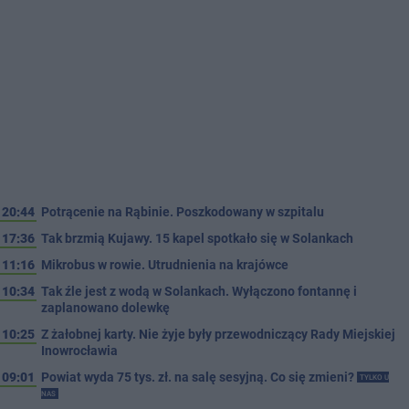
20:44
Potrącenie na Rąbinie. Poszkodowany w szpitalu
17:36
Tak brzmią Kujawy. 15 kapel spotkało się w Solankach
11:16
Mikrobus w rowie. Utrudnienia na krajówce
10:34
Tak źle jest z wodą w Solankach. Wyłączono fontannę i
zaplanowano dolewkę
10:25
Z żałobnej karty. Nie żyje były przewodniczący Rady Miejskiej
Inowrocławia
09:01
Powiat wyda 75 tys. zł. na salę sesyjną. Co się zmieni?
TYLKO U
NAS