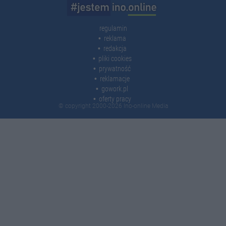
regulamin
reklama
redakcja
pliki cookies
prywatność
reklamacje
gowork.pl
oferty pracy
© copyright 2000-2026 Ino-online Media