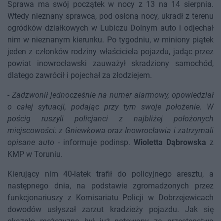
Sprawa ma swój początek w nocy z 13 na 14 sierpnia.
Wtedy nieznany sprawca, pod osłoną nocy, ukradł z terenu
ogródków działkowych w Lubiczu Dolnym auto i odjechał
nim w nieznanym kierunku. Po tygodniu, w miniony piątek
jeden z członków rodziny właściciela pojazdu, jadąc przez
powiat inowrocławski zauważył skradziony samochód,
dlatego zawrócił i pojechał za złodziejem.
-
Zadzwonił jednocześnie na numer alarmowy, opowiedział
o całej sytuacji, podając przy tym swoje położenie. W
pościg ruszyli policjanci z najbliżej położonych
miejscowości: z Gniewkowa oraz Inowrocławia i zatrzymali
opisane auto
- informuje podinsp.
Wioletta Dąbrowska
z
KMP w Toruniu.
Kierujący nim 40-latek trafił do policyjnego aresztu, a
następnego dnia, na podstawie zgromadzonych przez
funkcjonariuszy z Komisariatu Policji w Dobrzejewicach
dowodów usłyszał zarzut kradzieży pojazdu. Jak się