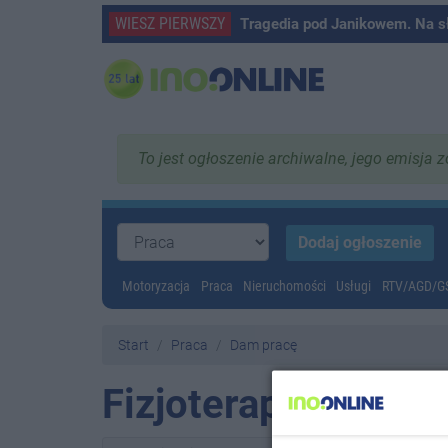
WIESZ PIERWSZY
Tragedia pod Janikowem. Na s
To jest ogłoszenie archiwalne, jego emisja 
Motoryzacja
Praca
Nieruchomości
Usługi
RTV/AGD/
Start
Praca
Dam pracę
Fizjoterapeuta Fiz