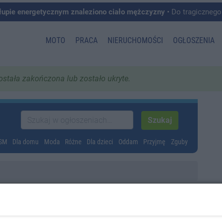
łupie energetycznym znaleziono ciało mężczyzny
• Do tragicznego zdarzenia doszło w 
MOTO
PRACA
NIERUCHOMOŚCI
OGŁOSZENIA
została zakończona lub zostało ukryte.
GSM
Dla domu
Moda
Różne
Dla dzieci
Oddam
Przyjmę
Zguby
jomedica