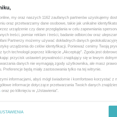
niku,
Powiadom znajomych
o.online, my oraz naszych 1162 zaufanych partnerów uzyskujemy dos
URL:
https://ino.online/go/cLrnp3Dpypm3gz64
niu oraz przetwarzamy dane osobowe, takie jak unikalne identyfikat
przez urządzenie czy dane przeglądania w celu zapewniania sperson
ych treści, pomiar reklam i treści, badanie odbiorców oraz ulepszan
fani Partnerzy możemy używać dokładnych danych geolokalizacyjn
tykę urządzenia do celów identyfikacji. Ponieważ cenimy Twoją pry
z tych technologii poprzez kliknięcie „Akceptuję”. Zgoda jest dobro
ikając przycisk ustawień prywatności znajdujący się w lewym dolny
etwarzania danych nie wymagają zgody użytkownika, ale masz prawo 
. Preferencje będą miały zastosowania tylko na tej witrynie.
szymi informacjami, abyś mógł świadomie i komfortowo korzystać z
gółowe informacje dotyczące przetwarzania Twoich danych znajdzi
s
oraz po kliknięciu w „Ustawienia”.
USTAWIENIA