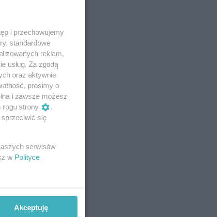
tęp i przechowujemy
ory, standardowe
alizowanych reklam,
ie usług. Za zgodą
ych oraz aktywnie
watność, prosimy o
wolna i zawsze możesz
m rogu strony
.
sprzeciwić się
 naszych serwisów
esz w
Polityce
Akceptuję