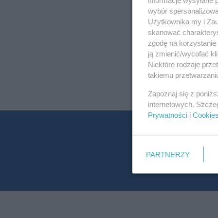
wybór spersonalizowan
Użytkownika my i Zau
skanować charakterys
zgodę na korzystanie 
ją zmienić/wycofać kl
Niektóre rodzaje prz
takiemu przetwarzaniu
Zapoznaj się z poniż
internetowych. Szcze
Prywatności
i
Cookie
PARTNERZY