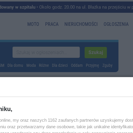
dowany w szpitalu
• Około godz. 20.00 na ul. Błażka na przejściu w pobliżu ul. Wojska P
MOTO
PRACA
NIERUCHOMOŚCI
OGŁOSZENIA
GSM
Dla domu
Moda
Różne
Dla dzieci
Oddam
Przyjmę
Zguby
niku,
o.online, my oraz naszych 1162 zaufanych partnerów uzyskujemy dos
niu oraz przetwarzamy dane osobowe, takie jak unikalne identyfikat
przez urządzenie czy dane przeglądania w celu zapewniania sperson