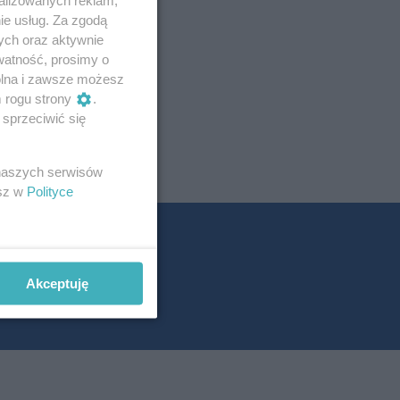
ie usług. Za zgodą
ych oraz aktywnie
watność, prosimy o
wolna i zawsze możesz
m rogu strony
.
sprzeciwić się
 naszych serwisów
esz w
Polityce
Akceptuję