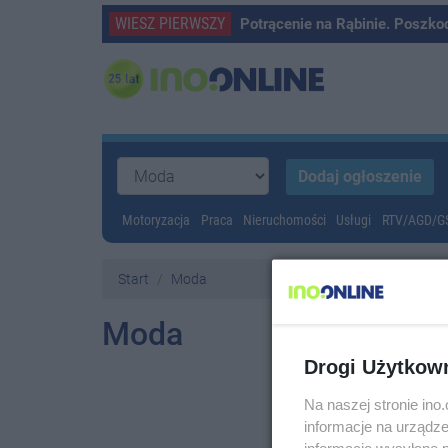
WIESZ PIERWSZY
Potrącenie na Rąbinie. Poszko
Motoryzacja
Praca
Nieruchomości
Usługi
RTV/AGD/
Start
Moda
Moda
Drogi Użytkow
Na naszej stronie in
informacje na urządze
informacje wysyłane 