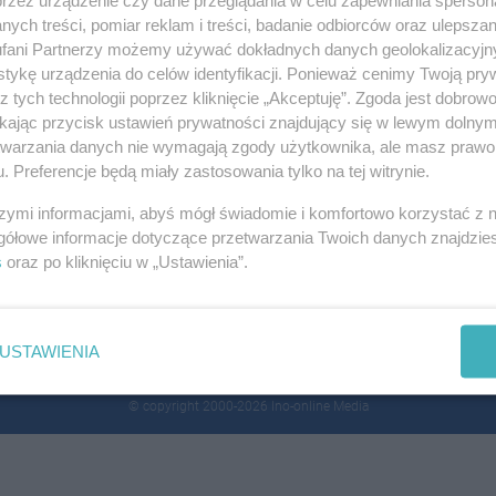
ych treści, pomiar reklam i treści, badanie odbiorców oraz ulepszan
fani Partnerzy możemy używać dokładnych danych geolokalizacyjn
tykę urządzenia do celów identyfikacji. Ponieważ cenimy Twoją pry
z tych technologii poprzez kliknięcie „Akceptuję”. Zgoda jest dobro
ikając przycisk ustawień prywatności znajdujący się w lewym dolny
etwarzania danych nie wymagają zgody użytkownika, ale masz prawo 
. Preferencje będą miały zastosowania tylko na tej witrynie.
szymi informacjami, abyś mógł świadomie i komfortowo korzystać z
gółowe informacje dotyczące przetwarzania Twoich danych znajdzi
s
oraz po kliknięciu w „Ustawienia”.
regulamin
reklama
redakcja
pliki cookies
prywatność
USTAWIENIA
reklamacje
gowork.pl
oferty pracy
moto
praca
nieruchomości
ogłoszenia
© copyright 2000-2026 Ino-online Media