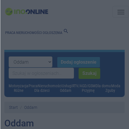
menu
search
PRACA
NIERUCHOMOŚCI
OGŁOSZENIA
Motoryzacja
Praca
Nieruchomości
Usługi
RTV/AGD/GSM
Dla domu
Moda
Różne
Dla dzieci
Oddam
Przyjmę
Zguby
Start
Oddam
Oddam