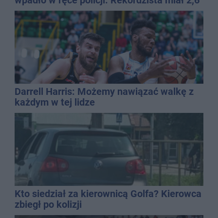
wpadło w ręce policji. Rekordzista miał 2,6
promila
Darrell Harris: Możemy nawiązać walkę z
każdym w tej lidze
Kto siedział za kierownicą Golfa? Kierowca
zbiegł po kolizji