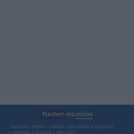
regulamin
reklama
redakcja
pliki cookies
prywatność
reklamacje
gowork.pl
oferty pracy