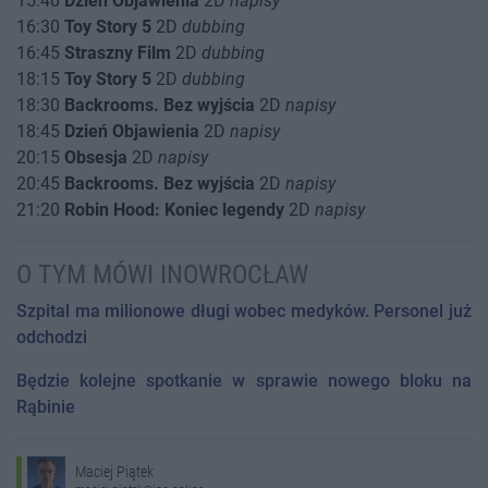
15:40
Dzień Objawienia
2D
napisy
16:30
Toy Story 5
2D
dubbing
16:45
Straszny Film
2D
dubbing
18:15
Toy Story 5
2D
dubbing
18:30
Backrooms. Bez wyjścia
2D
napisy
18:45
Dzień Objawienia
2D
napisy
20:15
Obsesja
2D
napisy
20:45
Backrooms. Bez wyjścia
2D
napisy
21:20
Robin Hood: Koniec legendy
2D
napisy
O TYM MÓWI INOWROCŁAW
Szpital ma milionowe długi wobec medyków. Personel już
odchodzi
Będzie kolejne spotkanie w sprawie nowego bloku na
Rąbinie
Maciej Piątek