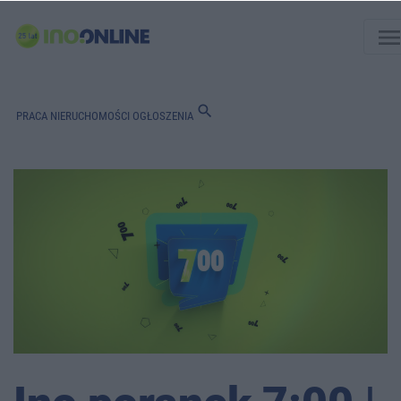
men
search
PRACA
NIERUCHOMOŚCI
OGŁOSZENIA