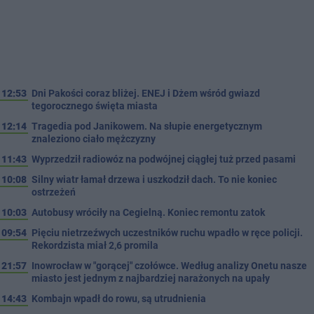
12:53
Dni Pakości coraz bliżej. ENEJ i Dżem wśród gwiazd
tegorocznego święta miasta
12:14
Tragedia pod Janikowem. Na słupie energetycznym
znaleziono ciało mężczyzny
11:43
Wyprzedził radiowóz na podwójnej ciągłej tuż przed pasami
10:08
Silny wiatr łamał drzewa i uszkodził dach. To nie koniec
ostrzeżeń
10:03
Autobusy wróciły na Cegielną. Koniec remontu zatok
09:54
Pięciu nietrzeźwych uczestników ruchu wpadło w ręce policji.
Rekordzista miał 2,6 promila
21:57
Inowrocław w "gorącej" czołówce. Według analizy Onetu nasze
miasto jest jednym z najbardziej narażonych na upały
14:43
Kombajn wpadł do rowu, są utrudnienia