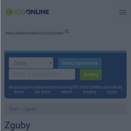
menu
search
PRACA
NIERUCHOMOŚCI
OGŁOSZENIA
Motoryzacja
Praca
Nieruchomości
Usługi
RTV/AGD/GSM
Dla domu
Moda
Różne
Dla dzieci
Oddam
Przyjmę
Zguby
Start
Zguby
Zguby