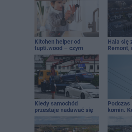
gospoda
Kitchen helper od
Hala się 
tupti.wood – czym
Remont,
wyróżnia się na tle
nagłośnie
innych modeli?
wejściem
QEMETI
Kiedy samochód
Podczas 
przestaje nadawać się
komin. K
do sprzedaży, a zaczyna
interwen
kwalifikować się do
kasacji?