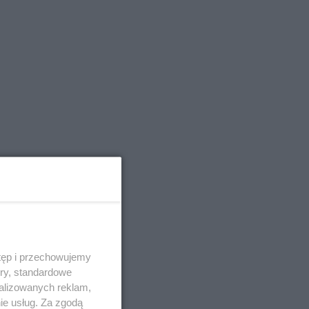
tęp i przechowujemy
ory, standardowe
alizowanych reklam,
ie usług. Za zgodą