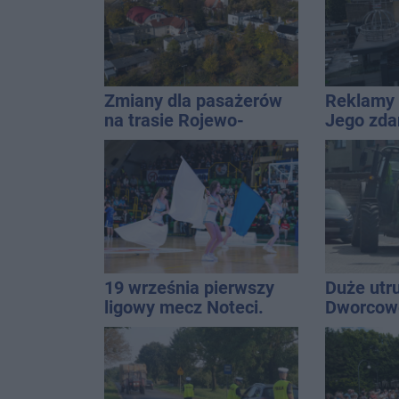
Zmiany dla pasażerów
Reklamy 
na trasie Rojewo-
Jego zda
Inowrocław
Wroński j
[akt.]
19 września pierwszy
Duże utr
ligowy mecz Noteci.
Dworcowe
Znamy cały terminarz
blokował
ciągnika