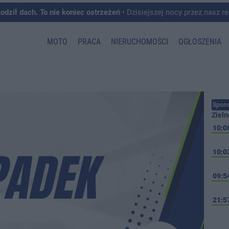
kodził dach. To nie koniec ostrzeżeń
• Dzisiejszej nocy przez nasz region przeszedł front burzowy, któremu towarzyszyły intens
MOTO
PRACA
NIERUCHOMOŚCI
OGŁOSZENIA
Spons
Zieln
10:0
10:0
09:5
21:5