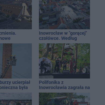
rką
zmienia.
Inowrocław w "gorącej"
 nowe
czołówce. Według
nie, a przed
analizy Onetu nasze
 stanie
miasto jest jednym z
CA ARENA
najbardziej narażonych
na upały
burzy ucierpiał
Polifonika z
onieczna była
Inowrocławia zagrała na
cja strażaków
Harendzie. Muzyczny
hołd dla Jana
Kasprowicza