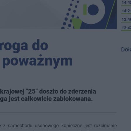
14:4
14:2
12:4
12:4
roga do
Doł
o poważnym
krajowej "25" doszło do zderzenia
ga jest całkowicie zablokowana.
ę z samochodu osobowego konieczne jest rozcinianie