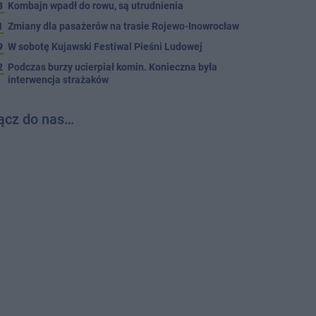
3
Kombajn wpadł do rowu, są utrudnienia
1
Zmiany dla pasażerów na trasie Rojewo-Inowrocław
9
W sobotę Kujawski Festiwal Pieśni Ludowej
2
Podczas burzy ucierpiał komin. Konieczna była
interwencja strażaków
ącz do nas…