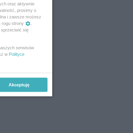
ych oraz aktywnie
watność, prosimy o
wolna i zawsze możesz
m rogu strony
.
sprzeciwić się
 naszych serwisów
esz w
Polityce
Akceptuję