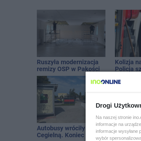
Ruszyła modernizacja
Kolizja n
remizy OSP w Pakości
Policja 
Golfa
Drogi Użytkow
Na naszej stronie in
informacje na urządze
Autobusy wróciły na
Nie tylk
informacje wysyłane 
Cegielną. Koniec
wiadomoś
wybór spersonalizowan