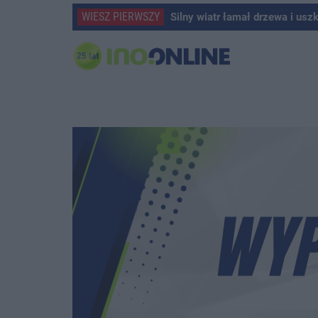
WIESZ PIERWSZY
Silny wiatr łamał drzewa i usz