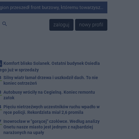
ywne opady deszczu oraz silny wiatr. W wyniku niekorzystnych warunków atmosferycznych strażacy z terenu powiatu interweniowali 13 razy.
search
zaloguj
nowy profil
Komfort blisko Solanek. Ostatni budynek Osiedla
.
ego już w sprzedaży
8
Silny wiatr łamał drzewa i uszkodził dach. To nie
koniec ostrzeżeń
3
Autobusy wróciły na Cegielną. Koniec remontu
zatok
4
Pięciu nietrzeźwych uczestników ruchu wpadło w
ręce policji. Rekordzista miał 2,6 promila
7
Inowrocław w "gorącej" czołówce. Według analizy
Onetu nasze miasto jest jednym z najbardziej
narażonych na upały