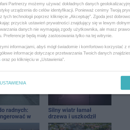
orzystać z
fani Partnerzy możemy używać dokładnych danych geolokalizacyjn
, żeby być na
tykę urządzenia do celów identyfikacji. Ponieważ cenimy Twoją pry
ale nie żyć w
z tych technologii poprzez kliknięcie „Akceptuję”. Zgoda jest dobro
yjnym chaosie?
ikając przycisk ustawień prywatności znajdujący się w lewym dolny
etwarzania danych nie wymagają zgody użytkownika, ale masz prawo 
. Preferencje będą miały zastosowania tylko na tej witrynie.
szymi informacjami, abyś mógł świadomie i komfortowo korzystać z
iał za
Po rezygnacji z tej
gółowe informacje dotyczące przetwarzania Twoich danych znajdzi
cą Golfa?
inwestycji miasto wraca
s
oraz po kliknięciu w „Ustawienia”.
 zbiegł po
do tematu
USTAWIENIA
do radnych:
Silny wiatr łamał
ingerować w
drzewa i uszkodził
 własność
dach. To nie koniec
 się
ostrzeżeń