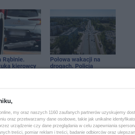
a Rąbinie.
Połowa wakacji na
szuka kierowcy
drogach. Policja
podsumowała lipiec
niku,
o.online, my oraz naszych 1160 zaufanych partnerów uzyskujemy dos
niu oraz przetwarzamy dane osobowe, takie jak unikalne identyfikat
o wieczorne
Widziałeś ten wypadek?
przez urządzenie czy dane przeglądania w celu zapewniania sperson
ci. Jak
Policja szuka świadków
ych treści, pomiar reklam i treści, badanie odbiorców oraz ulepszan