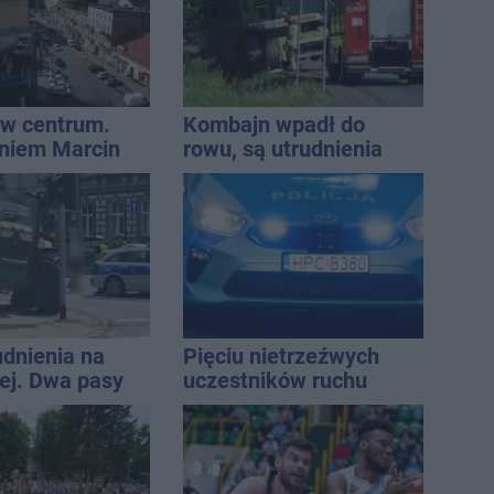
w centrum.
Kombajn wpadł do
niem Marcin
rowu, są utrudnienia
est w błędzie
udnienia na
Pięciu nietrzeźwych
j. Dwa pasy
uczestników ruchu
a przyczepa od
wpadło w ręce policji.
Rekordzista miał 2,6
promila