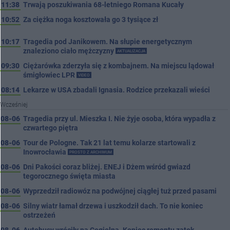
11:38
Trwają poszukiwania 68-letniego Romana Kucały
10:52
Za ciężka noga kosztowała go 3 tysiące zł
10:17
Tragedia pod Janikowem. Na słupie energetycznym
znaleziono ciało mężczyzny
AKTUALIZACJA
09:30
Ciężarówka zderzyła się z kombajnem. Na miejscu lądował
śmigłowiec LPR
VIDEO
08:14
Lekarze w USA zbadali Ignasia. Rodzice przekazali wieści
Wcześniej
08-06
Tragedia przy ul. Mieszka I. Nie żyje osoba, która wypadła z
czwartego piętra
08-06
Tour de Pologne. Tak 21 lat temu kolarze startowali z
Inowrocławia
PROSTO Z ARCHIWUM
08-06
Dni Pakości coraz bliżej. ENEJ i Dżem wśród gwiazd
tegorocznego święta miasta
08-06
Wyprzedził radiowóz na podwójnej ciągłej tuż przed pasami
08-06
Silny wiatr łamał drzewa i uszkodził dach. To nie koniec
ostrzeżeń