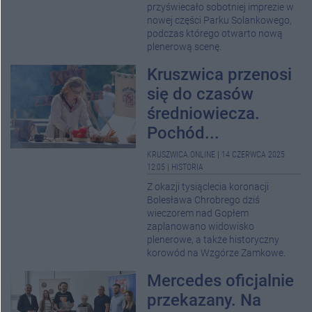
przyświecało sobotniej imprezie w
nowej części Parku Solankowego,
podczas którego otwarto nową
plenerową scenę.
Kruszwica przenosi
się do czasów
średniowiecza.
Pochód...
KRUSZWICA.ONLINE
|
14 CZERWCA 2025
12:05
|
HISTORIA
Z okazji tysiąclecia koronacji
Bolesława Chrobrego dziś
wieczorem nad Gopłem
zaplanowano widowisko
plenerowe, a także historyczny
korowód na Wzgórze Zamkowe.
Mercedes oficjalnie
przekazany. Na