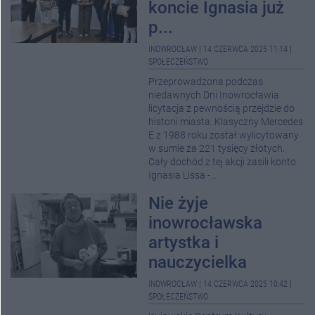
koncie Ignasia już
p...
INOWROCŁAW
|
14 CZERWCA 2025 11:14
|
SPOŁECZEŃSTWO
Przeprowadzona podczas
niedawnych Dni Inowrocławia
licytacja z pewnością przejdzie do
historii miasta. Klasyczny Mercedes
E z 1988 roku został wylicytowany
w sumie za 221 tysięcy złotych.
Cały dochód z tej akcji zasili konto
Ignasia Lissa -...
Nie żyje
inowrocławska
artystka i
nauczycielka
INOWROCŁAW
|
14 CZERWCA 2025 10:42
|
SPOŁECZEŃSTWO