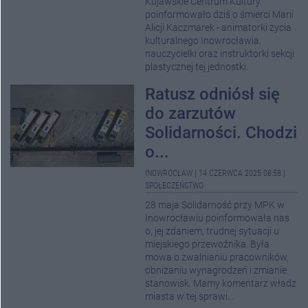
Kujawskie Centrum Kultury
poinformowało dziś o śmierci Marii
Alicji Kaczmarek - animatorki życia
kulturalnego Inowrocławia,
nauczycielki oraz instruktorki sekcji
plastycznej tej jednostki.
Ratusz odniósł się
do zarzutów
Solidarności. Chodzi
o...
INOWROCŁAW
|
14 CZERWCA 2025 08:58
|
SPOŁECZEŃSTWO
28 maja Solidarność przy MPK w
Inowrocławiu poinformowała nas
o, jej zdaniem, trudnej sytuacji u
miejskiego przewoźnika. Była
mowa o zwalnianiu pracowników,
obniżaniu wynagrodzeń i zmianie
stanowisk. Mamy komentarz władz
miasta w tej sprawi...