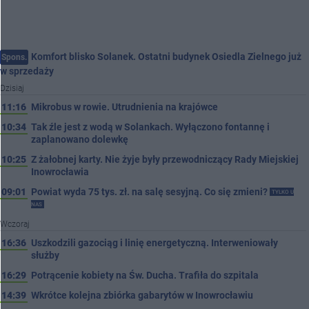
Komfort blisko Solanek. Ostatni budynek Osiedla Zielnego już
Spons.
w sprzedaży
Dzisiaj
11:16
Mikrobus w rowie. Utrudnienia na krajówce
10:34
Tak źle jest z wodą w Solankach. Wyłączono fontannę i
zaplanowano dolewkę
10:25
Z żałobnej karty. Nie żyje były przewodniczący Rady Miejskiej
Inowrocławia
09:01
Powiat wyda 75 tys. zł. na salę sesyjną. Co się zmieni?
TYLKO U
NAS
Wczoraj
16:36
Uszkodzili gazociąg i linię energetyczną. Interweniowały
służby
16:29
Potrącenie kobiety na Św. Ducha. Trafiła do szpitala
14:39
Wkrótce kolejna zbiórka gabarytów w Inowrocławiu