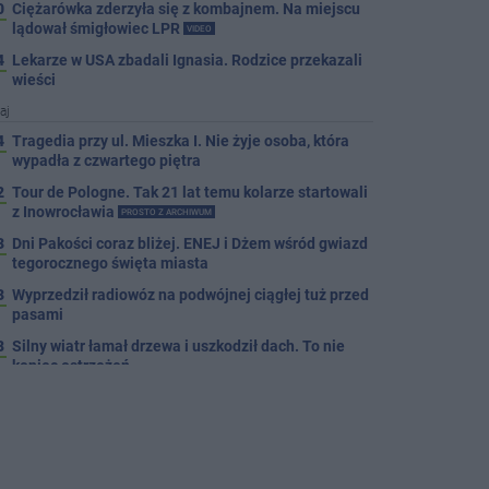
0
Ciężarówka zderzyła się z kombajnem. Na miejscu
lądował śmigłowiec LPR
VIDEO
4
Lekarze w USA zbadali Ignasia. Rodzice przekazali
wieści
aj
4
Tragedia przy ul. Mieszka I. Nie żyje osoba, która
wypadła z czwartego piętra
2
Tour de Pologne. Tak 21 lat temu kolarze startowali
z Inowrocławia
PROSTO Z ARCHIWUM
3
Dni Pakości coraz bliżej. ENEJ i Dżem wśród gwiazd
tegorocznego święta miasta
3
Wyprzedził radiowóz na podwójnej ciągłej tuż przed
pasami
8
Silny wiatr łamał drzewa i uszkodził dach. To nie
koniec ostrzeżeń
3
Autobusy wróciły na Cegielną. Koniec remontu
zatok
4
Pięciu nietrzeźwych uczestników ruchu wpadło w
ręce policji. Rekordzista miał 2,6 promila