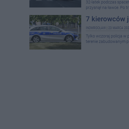
32-latek podczas space
przysnął na ławce. Po tr
7 kierowców 
INOWROCŁAW
|
23 MARCA 202
Tylko wczoraj policja w
terenie zabudowanym pr