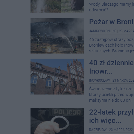
Wody. Dlaczego mamy jej
odwrócić?
Pożar w Broni
JANIKOWO.ONLINE
|
23 MARCA
46 zastępów straży poż
Broniewicach koło Inow
sztucznych. Broniona jes
40 zł dzienni
Inowr...
INOWROCŁAW
|
23 MARCA 202
Świadczenie z tytułu z
którzy uciekli przed wo
maksymalnie do 60 dni.
22-latek przy
ich więc...
RADZIEJÓW
|
23 MARCA 2022 