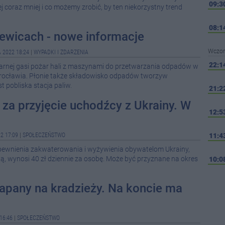
09:3
 coraz mniej i co możemy zrobić, by ten niekorzystny trend
08:1
ewicach - nowe informacje
Wczor
 2022 18:24
|
WYPADKI I ZDARZENIA
22:1
arnej gasi pożar hali z maszynami do przetwarzania odpadów w
rocławia. Płonie także składowisko odpadów tworzyw
t pobliska stacja paliw.
21:2
e za przyjęcie uchodźcy z Ukrainy. W
12:5
2 17:09
|
SPOŁECZEŃSTWO
11:4
apewnienia zakwaterowania i wyżywienia obywatelom Ukrainy,
jną, wynosi 40 zł dziennie za osobę. Może być przyznane na okres
10:0
10:0
łapany na kradzieży. Na koncie ma
09:5
16:46
|
SPOŁECZEŃSTWO