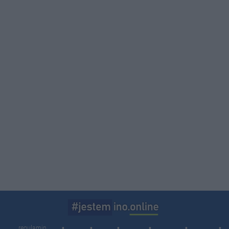
16:2
14:3
11:3
10:5
10:1
09:3
08:1
regulamin