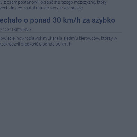
ru z psem postanowił okraść starszego mężczyznę, który
zech dniach został namierzony przez policję.
08-0
jechało o ponad 30 km/h za szybko
08-0
2 12:37
|
KRYMINAŁKI
 powiecie inowrocławskim ukarała siedmiu kierowców, którzy w
08-0
zekroczyli prędkość o ponad 30 km/h.
08-0
08-0
08-0
08-0
08-0
08-0
16:3