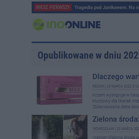
WIESZ PIERWSZY
Tragedia pod Janikowem. Na s
Opublikowane w dniu 20
Dlaczego war
REGION
|
23 MARCA 2022 21:2
Krzem występuje w naszy
kluczowy dla tkanek mię
Zbilansowana dieta dost
Zielona środa:
INOWROCŁAW
|
23 MARCA 202
<center>Zielona środa 