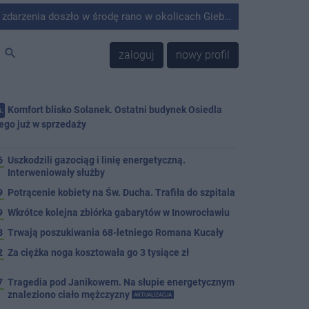
środę rano w okolicach Giebni koło Janikowa. Wówczas na słupie energetycznym odnaleziono ciało mężczyzny.
search
zaloguj
nowy profil
Komfort blisko Solanek. Ostatni budynek Osiedla
.
ego już w sprzedaży
j
6
Uszkodzili gazociąg i linię energetyczną.
Interweniowały służby
9
Potrącenie kobiety na Św. Ducha. Trafiła do szpitala
9
Wkrótce kolejna zbiórka gabarytów w Inowrocławiu
8
Trwają poszukiwania 68-letniego Romana Kucały
2
Za ciężka noga kosztowała go 3 tysiące zł
7
Tragedia pod Janikowem. Na słupie energetycznym
znaleziono ciało mężczyzny
AKTUALIZACJA