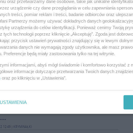
niu oraz przetwarzamy dane osobowe, takie jak unikalne identyfikat
08-0
przez urządzenie czy dane przeglądania w celu zapewniania sperson
 zatrzymali 17-latka, który oddalił się z placówki
ek już trafił pod opiekę wychowawców.
ych treści, pomiar reklam i treści, badanie odbiorców oraz ulepszan
fani Partnerzy możemy używać dokładnych danych geolokalizacyjn
08-0
aton za nami. Kto wygra w finale?
tykę urządzenia do celów identyfikacji. Ponieważ cenimy Twoją pry
z tych technologii poprzez kliknięcie „Akceptuję”. Zgoda jest dobro
08-0
2 15:47
|
SPOŁECZEŃSTWO
ikając przycisk ustawień prywatności znajdujący się w lewym dolny
spotkań piłkarskich między ekipami reprezentującymi szkoły
08-0
etwarzania danych nie wymagają zgody użytkownika, ale masz prawo 
atu Inowrocławskiego.
08-0
. Preferencje będą miały zastosowania tylko na tej witrynie.
r koło Janikowa. Dym było widać z
szymi informacjami, abyś mógł świadomie i komfortowo korzystać z
08-0
gółowe informacje dotyczące przetwarzania Twoich danych znajdzi
s
oraz po kliknięciu w „Ustawienia”.
08-0
 2022 14:20
|
WYPADKI I ZDARZENIA
08-0
e Janikowo doszło do pożaru w jednym z zakładów. Palą się
. Na miejscu pracuje aż 46 zastępów straży pożarnej.
USTAWIENIA
08-0
dzież w Inowrocławiu. Sprawca
..
08-0
2 12:49
|
KRYMINAŁKI
08-0