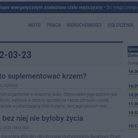
łupie energetycznym znaleziono ciało mężczyzny
• Do tragicznego zdarzenia doszło w 
MOTO
PRACA
NIERUCHOMOŚCI
OGŁOSZENIA
Spons
22-03-23
Zieln
Dzisia
16:3
to suplementować krzem?
4
|
ZDROWIE
16:2
m organizmie w znacznej ilości. Odpowiedni jego poziom jest
14:3
kkich, wpływa w istotny sposób na nasze zdrowie i urodę.
11:3
arcza wystarczającą ilość krzemu, lecz jego poziom mal...
10:5
 bez niej nie byłoby życia
10:1
2 20:00
|
EKOLOGIA
w Ino.online #56<Br><Br>Wczoraj obchodziliśmy Światowy Dzień