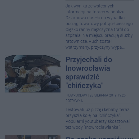
Jak wynika ze wstępnych
informacji, na torach w pobliżu
Dziarnowa doszło do wypadku -
pociąg towarowy potrącił pieszego.
Ciężko ranny mężczyzna trafił do
szpitala. Na miejscu pracują służby
ratownicze. Ruch został
wstrzymany, przyczyny wypa...
Przyjechali do
Inowrocławia
sprawdzić
"chińczyka"
INOWROCŁAW
|
28 SIERPNIA 2019 19:25
|
ROZRYWKA
Testowali już pizzę i kebaby, teraz
przyszła kolej na "chińczyka".
Popularni youtuberzy skosztowali
też wody "Inowrocławianka".