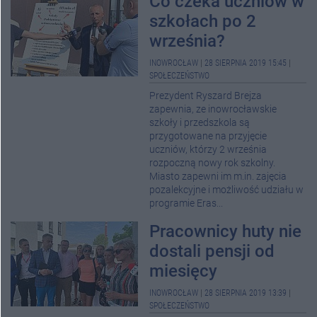
Co czeka uczniów w
szkołach po 2
września?
INOWROCŁAW
|
28 SIERPNIA 2019 15:45
|
SPOŁECZEŃSTWO
Prezydent Ryszard Brejza
zapewnia, ze inowrocławskie
szkoły i przedszkola są
przygotowane na przyjęcie
uczniów, którzy 2 września
rozpoczną nowy rok szkolny.
Miasto zapewni im m.in. zajęcia
pozalekcyjne i możliwość udziału w
programie Eras...
Pracownicy huty nie
dostali pensji od
miesięcy
INOWROCŁAW
|
28 SIERPNIA 2019 13:39
|
SPOŁECZEŃSTWO