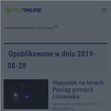
menu
search
PRACA
NIERUCHOMOŚCI
OGŁOSZENIA
Opublikowane w dniu 2019-
08-28
Wypadek na torach.
Pociąg potrącił
człowieka
INOWROCŁAW
|
28 SIERPNIA 2019 21:12
|
SPOŁECZEŃSTWO