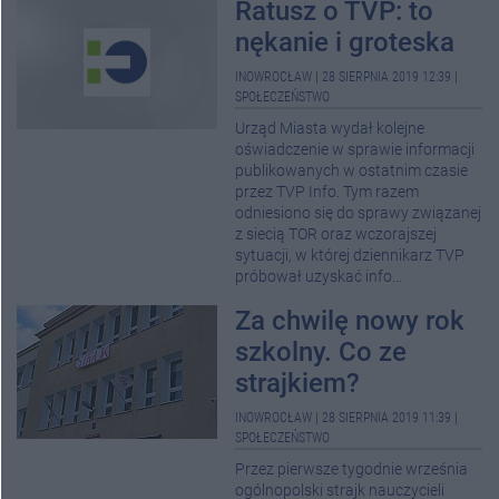
Ratusz o TVP: to
nękanie i groteska
INOWROCŁAW
|
28 SIERPNIA 2019 12:39
|
SPOŁECZEŃSTWO
Urząd Miasta wydał kolejne
oświadczenie w sprawie informacji
publikowanych w ostatnim czasie
przez TVP Info. Tym razem
odniesiono się do sprawy związanej
z siecią TOR oraz wczorajszej
sytuacji, w której dziennikarz TVP
próbował uzyskać info...
Za chwilę nowy rok
szkolny. Co ze
strajkiem?
INOWROCŁAW
|
28 SIERPNIA 2019 11:39
|
SPOŁECZEŃSTWO
Przez pierwsze tygodnie września
ogólnopolski strajk nauczycieli