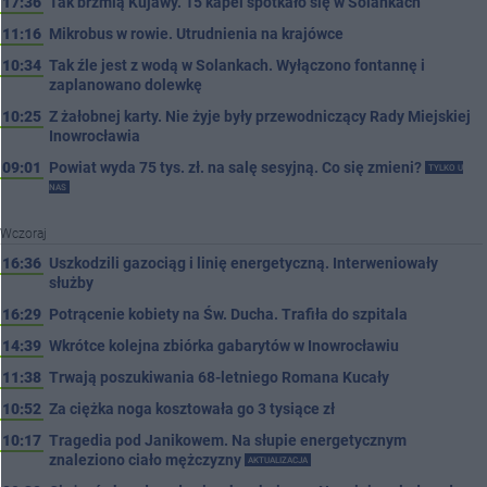
17:36
Tak brzmią Kujawy. 15 kapel spotkało się w Solankach
11:16
Mikrobus w rowie. Utrudnienia na krajówce
10:34
Tak źle jest z wodą w Solankach. Wyłączono fontannę i
zaplanowano dolewkę
10:25
Z żałobnej karty. Nie żyje były przewodniczący Rady Miejskiej
Inowrocławia
09:01
Powiat wyda 75 tys. zł. na salę sesyjną. Co się zmieni?
TYLKO U
NAS
Wczoraj
16:36
Uszkodzili gazociąg i linię energetyczną. Interweniowały
służby
16:29
Potrącenie kobiety na Św. Ducha. Trafiła do szpitala
14:39
Wkrótce kolejna zbiórka gabarytów w Inowrocławiu
11:38
Trwają poszukiwania 68-letniego Romana Kucały
10:52
Za ciężka noga kosztowała go 3 tysiące zł
10:17
Tragedia pod Janikowem. Na słupie energetycznym
znaleziono ciało mężczyzny
AKTUALIZACJA