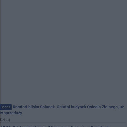
Komfort blisko Solanek. Ostatni budynek Osiedla Zielnego już
Spons.
w sprzedaży
Dzisiaj