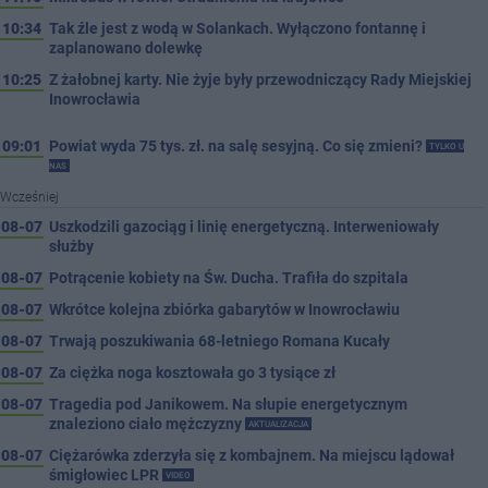
10:34
Tak źle jest z wodą w Solankach. Wyłączono fontannę i
zaplanowano dolewkę
10:25
Z żałobnej karty. Nie żyje były przewodniczący Rady Miejskiej
Inowrocławia
09:01
Powiat wyda 75 tys. zł. na salę sesyjną. Co się zmieni?
TYLKO U
NAS
Wcześniej
08-07
Uszkodzili gazociąg i linię energetyczną. Interweniowały
służby
08-07
Potrącenie kobiety na Św. Ducha. Trafiła do szpitala
08-07
Wkrótce kolejna zbiórka gabarytów w Inowrocławiu
08-07
Trwają poszukiwania 68-letniego Romana Kucały
08-07
Za ciężka noga kosztowała go 3 tysiące zł
08-07
Tragedia pod Janikowem. Na słupie energetycznym
znaleziono ciało mężczyzny
AKTUALIZACJA
08-07
Ciężarówka zderzyła się z kombajnem. Na miejscu lądował
śmigłowiec LPR
VIDEO