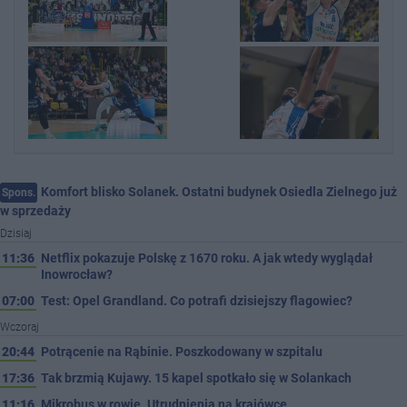
Komfort blisko Solanek. Ostatni budynek Osiedla Zielnego już
Spons.
w sprzedaży
Dzisiaj
11:36
Netflix pokazuje Polskę z 1670 roku. A jak wtedy wyglądał
Inowrocław?
07:00
Test: Opel Grandland. Co potrafi dzisiejszy flagowiec?
Wczoraj
20:44
Potrącenie na Rąbinie. Poszkodowany w szpitalu
17:36
Tak brzmią Kujawy. 15 kapel spotkało się w Solankach
11:16
Mikrobus w rowie. Utrudnienia na krajówce