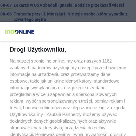
08-07
Lekarze w USA zbadali Ignasia. Rodzice przekazali wieści
08-06
Tragedia przy ul. Mieszka I. Nie żyje osoba, która wypadła z
czwartego piętra
08-06
Tour de Pologne. Tak 21 lat temu kolarze startowali z
Inowrocławia
PROSTO Z ARCHIWUM
08-06
Dni Pakości coraz bliżej. ENEJ i Dżem wśród gwiazd
tegorocznego święta miasta
Drogi Użytkowniku,
08-06
Wyprzedził radiowóz na podwójnej ciągłej tuż przed pasami
Na naszej stronie ino.online, my oraz naszych 1162
08-06
Silny wiatr łamał drzewa i uszkodził dach. To nie koniec
zaufanych partnerów uzyskujemy dostęp i przechowujemy
ostrzeżeń
informacje na urządzeniu oraz przetwarzamy dane
08-06
Autobusy wróciły na Cegielną. Koniec remontu zatok
osobowe, takie jak unikalne identyfikatory, standardowe
informacje wysyłane przez urządzenie czy dane
08-06
Pięciu nietrzeźwych uczestników ruchu wpadło w ręce policji.
przeglądania w celu zapewniania spersonalizowanych
Rekordzista miał 2,6 promila
reklam, wybór spersonalizowanych treści, pomiar reklam i
08-05
Inowrocław w "gorącej" czołówce. Według analizy Onetu nasze
treści, badanie odbiorców oraz ulepszanie usług. Za zgodą
miasto jest jednym z najbardziej narażonych na upały
Użytkownika my i Zaufani Partnerzy możemy używać
08-05
Kombajn wpadł do rowu, są utrudnienia
dokładnych danych geolokalizacyjnych oraz aktywnie
08-05
Zmiany dla pasażerów na trasie Rojewo-Inowrocław
skanować charakterystykę urządzenia do celów
identyfikacji. Ponieważ cenimy Twoją prywatność, prosimy
08-05
W sobotę Kujawski Festiwal Pieśni Ludowej