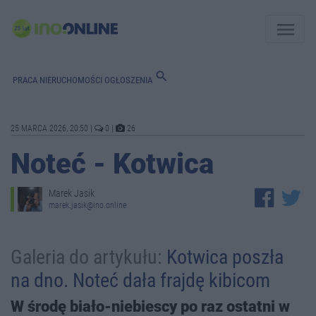
menu
search
PRACA
NIERUCHOMOŚCI
OGŁOSZENIA
25 MARCA 2026, 20:50
|
0
|
26
Noteć - Kotwica
Marek Jasik
marek.jasik@ino.online
Galeria do artykułu:
Kotwica poszła
na dno. Noteć dała frajdę kibicom
W środę biało-niebiescy po raz ostatni w