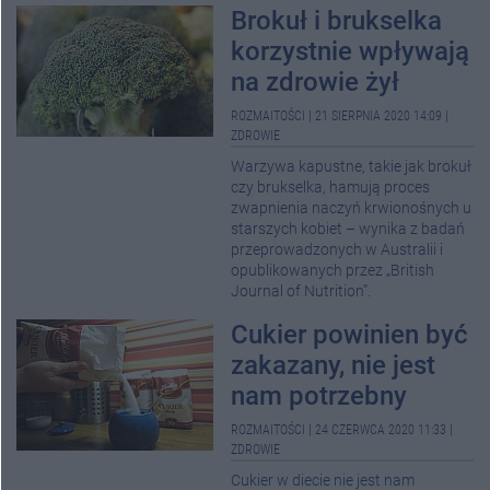
Brokuł i brukselka
korzystnie wpływają
na zdrowie żył
ROZMAITOŚCI
|
21 SIERPNIA 2020 14:09
|
ZDROWIE
Warzywa kapustne, takie jak brokuł
czy brukselka, hamują proces
zwapnienia naczyń krwionośnych u
starszych kobiet – wynika z badań
przeprowadzonych w Australii i
opublikowanych przez „British
Journal of Nutrition”.
Cukier powinien być
zakazany, nie jest
nam potrzebny
ROZMAITOŚCI
|
24 CZERWCA 2020 11:33
|
ZDROWIE
Cukier w diecie nie jest nam