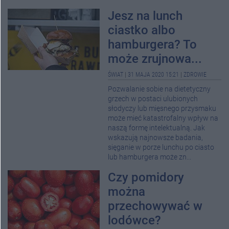
Jesz na lunch
ciastko albo
hamburgera? To
może zrujnowa...
ŚWIAT
|
31 MAJA 2020 15:21
|
ZDROWIE
Pozwalanie sobie na dietetyczny
grzech w postaci ulubionych
słodyczy lub mięsnego przysmaku
może mieć katastrofalny wpływ na
naszą formę intelektualną. Jak
wskazują najnowsze badania,
sięganie w porze lunchu po ciasto
lub hamburgera może zn...
Czy pomidory
można
przechowywać w
lodówce?