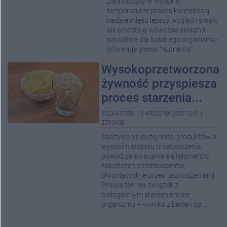
Zachodzący w wysokiej
temperaturze proces karmelizacji
nadaje mięsu lepszy wygląd i smak,
ale powstają wówczas składniki
szkodliwe dla ludzkiego organizmu-
informuje pismo “Nutrients”.
Wysokoprzetworzona
żywność przyspiesza
proces starzenia...
ROZMAITOŚCI
|
2 WRZEŚNIA 2020 12:51
|
ZDROWIE
Spożywanie dużej ilości produktów o
wysokim stopniu przetworzenia
powoduje skracanie się telomerów,
zakończeń chromosomów,
chroniących je przed uszkodzeniami.
Proces ten ma związek z
biologicznym starzeniem się
organizmu – wynika z badań op...