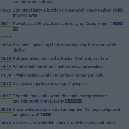
zaplanowano dolewkę
10:25
Z żałobnej karty. Nie żyje były przewodniczący Rady Miejskiej
Inowrocławia
09:01
Powiat wyda 75 tys. zł. na salę sesyjną. Co się zmieni?
TYLKO U
NAS
Wczoraj
16:36
Uszkodzili gazociąg i linię energetyczną. Interweniowały
służby
16:29
Potrącenie kobiety na Św. Ducha. Trafiła do szpitala
14:39
Wkrótce kolejna zbiórka gabarytów w Inowrocławiu
11:38
Trwają poszukiwania 68-letniego Romana Kucały
10:52
Za ciężka noga kosztowała go 3 tysiące zł
10:17
Tragedia pod Janikowem. Na słupie energetycznym
znaleziono ciało mężczyzny
AKTUALIZACJA
09:30
Ciężarówka zderzyła się z kombajnem. Na miejscu lądował
śmigłowiec LPR
VIDEO
08:14
Lekarze w USA zbadali Ignasia. Rodzice przekazali wieści