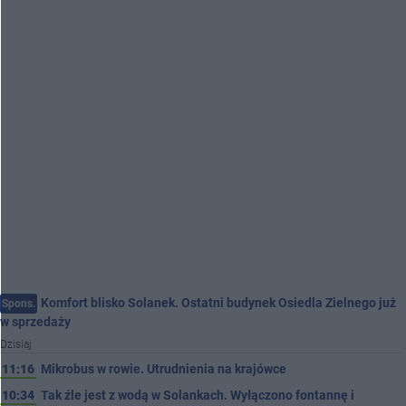
Komfort blisko Solanek. Ostatni budynek Osiedla Zielnego już
Spons.
w sprzedaży
Dzisiaj
11:16
Mikrobus w rowie. Utrudnienia na krajówce
10:34
Tak źle jest z wodą w Solankach. Wyłączono fontannę i