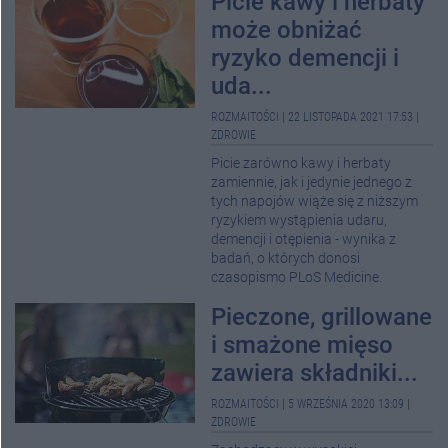
Picie kawy i herbaty
może obniżać
ryzyko demencji i
uda...
ROZMAITOŚCI
|
22 LISTOPADA 2021 17:53
|
ZDROWIE
Picie zarówno kawy i herbaty
zamiennie, jak i jedynie jednego z
tych napojów wiąże się z niższym
ryzykiem wystąpienia udaru,
demencji i otępienia - wynika z
badań, o których donosi
czasopismo PLoS Medicine.
Pieczone, grillowane
i smażone mięso
zawiera składniki...
ROZMAITOŚCI
|
5 WRZEŚNIA 2020 13:09
|
ZDROWIE