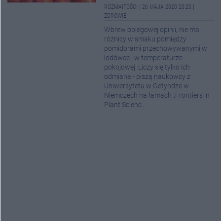
ROZMAITOŚCI
|
26 MAJA 2020 20:20
|
ZDROWIE
Wbrew obiegowej opinii, nie ma
różnicy w smaku pomiędzy
pomidorami przechowywanymi w
lodówce i w temperaturze
pokojowej. Liczy się tylko ich
odmiana - piszą naukowcy z
Uniwersytetu w Getyndze w
Niemczech na łamach „Frontiers in
Plant Scienc...