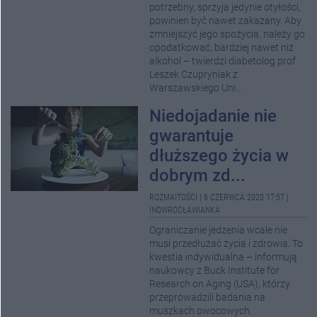
potrzebny, sprzyja jedynie otyłości,
powinien być nawet zakazany. Aby
zmniejszyć jego spożycia, należy go
opodatkować, bardziej nawet niż
alkohol – twierdzi diabetolog prof.
Leszek Czupryniak z
Warszawskiego Uni...
Niedojadanie nie
gwarantuje
dłuższego życia w
dobrym zd...
ROZMAITOŚCI
|
6 CZERWCA 2020 17:57
|
INOWROCŁAWIANKA
Ograniczanie jedzenia wcale nie
musi przedłużać życia i zdrowia. To
kwestia indywidualna – informują
naukowcy z Buck Institute for
Research on Aging (USA), którzy
przeprowadzili badania na
muszkach owocowych.