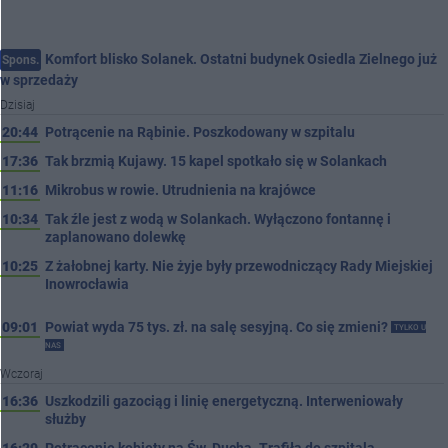
Komfort blisko Solanek. Ostatni budynek Osiedla Zielnego już
Spons.
w sprzedaży
Dzisiaj
20:44
Potrącenie na Rąbinie. Poszkodowany w szpitalu
17:36
Tak brzmią Kujawy. 15 kapel spotkało się w Solankach
11:16
Mikrobus w rowie. Utrudnienia na krajówce
10:34
Tak źle jest z wodą w Solankach. Wyłączono fontannę i
zaplanowano dolewkę
10:25
Z żałobnej karty. Nie żyje były przewodniczący Rady Miejskiej
Inowrocławia
09:01
Powiat wyda 75 tys. zł. na salę sesyjną. Co się zmieni?
TYLKO U
NAS
Wczoraj
16:36
Uszkodzili gazociąg i linię energetyczną. Interweniowały
służby