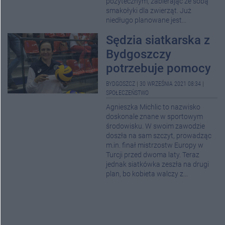
pożytecznym, zabierając ze sobą
smakołyki dla zwierząt. Już
niedługo planowane jest...
Sędzia siatkarska z
Bydgoszczy
potrzebuje pomocy
BYDGOSZCZ
|
30 WRZEŚNIA 2021 08:34
|
SPOŁECZEŃSTWO
Agnieszka Michlic to nazwisko
doskonale znane w sportowym
środowisku. W swoim zawodzie
doszła na sam szczyt, prowadząc
m.in. finał mistrzostw Europy w
Turcji przed dwoma laty. Teraz
jednak siatkówka zeszła na drugi
plan, bo kobieta walczy z...