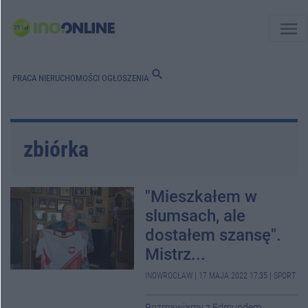
menu
search
PRACA
NIERUCHOMOŚCI
OGŁOSZENIA
zbiórka
"Mieszkałem w
slumsach, ale
dostałem szansę".
Mistrz...
INOWROCŁAW
|
17 MAJA 2022 17:35
|
SPORT
Rozmawiamy z Edmundem