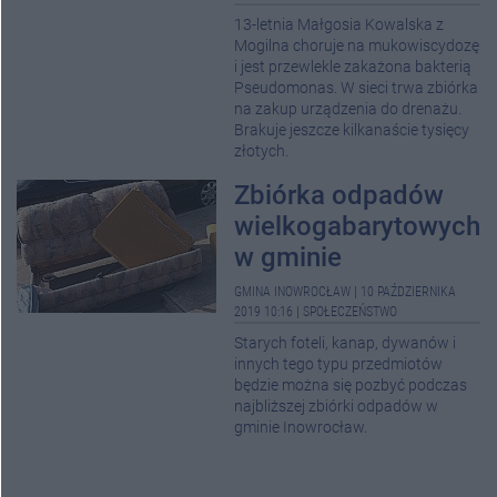
13-letnia Małgosia Kowalska z
Mogilna choruje na mukowiscydozę
i jest przewlekle zakażona bakterią
Pseudomonas. W sieci trwa zbiórka
na zakup urządzenia do drenażu.
Brakuje jeszcze kilkanaście tysięcy
złotych.
Zbiórka odpadów
wielkogabarytowych
w gminie
GMINA INOWROCŁAW
|
10 PAŹDZIERNIKA
2019 10:16
|
SPOŁECZEŃSTWO
Starych foteli, kanap, dywanów i
innych tego typu przedmiotów
będzie można się pozbyć podczas
najbliższej zbiórki odpadów w
gminie Inowrocław.