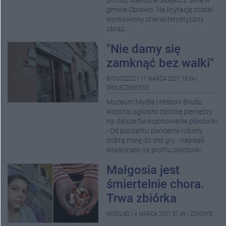
pomoc Matildzie Salejko z Silna w
gminie Obrowo. Na licytację został
wystawiony charakterystyczny
obraz.
"Nie damy się
zamknąć bez walki"
BYDGOSZCZ
|
17 MARCA 2021 15:54
|
SPOŁECZEŃSTWO
Muzeum Mydła i Historii Brudu
wczoraj ogłosiło zbiórkę pieniędzy
na dalsze funkcjonowanie placówki.
- Od początku pandemii robimy
dobrą minę do złej gry - napisali
właściciele na profilu placówki.
Małgosia jest
śmiertelnie chora.
Trwa zbiórka
MOGILNO
|
4 MARCA 2021 07:49
|
ZDROWIE