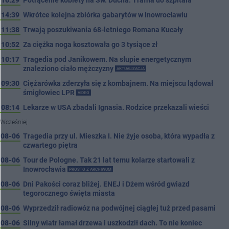
16:29
Potrącenie kobiety na Św. Ducha. Trafiła do szpitala
14:39
Wkrótce kolejna zbiórka gabarytów w Inowrocławiu
11:38
Trwają poszukiwania 68-letniego Romana Kucały
10:52
Za ciężka noga kosztowała go 3 tysiące zł
10:17
Tragedia pod Janikowem. Na słupie energetycznym
znaleziono ciało mężczyzny
AKTUALIZACJA
09:30
Ciężarówka zderzyła się z kombajnem. Na miejscu lądował
śmigłowiec LPR
VIDEO
08:14
Lekarze w USA zbadali Ignasia. Rodzice przekazali wieści
Wcześniej
08-06
Tragedia przy ul. Mieszka I. Nie żyje osoba, która wypadła z
czwartego piętra
08-06
Tour de Pologne. Tak 21 lat temu kolarze startowali z
Inowrocławia
PROSTO Z ARCHIWUM
08-06
Dni Pakości coraz bliżej. ENEJ i Dżem wśród gwiazd
tegorocznego święta miasta
08-06
Wyprzedził radiowóz na podwójnej ciągłej tuż przed pasami
08-06
Silny wiatr łamał drzewa i uszkodził dach. To nie koniec