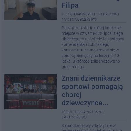
Filipa
KUJAWSKO-POMORSKIE
|
23 LIPCA 2021
14:40
|
SPOŁECZEŃSTWO
Początek historii, której finał miał
miejsce w czwartek 22 lipca, sięga
ubiegłego roku. Wtedy to zastępca
komendanta szubińskiego
komisariatu zaangażował się w
zbiórkę pieniędzy na leczenie 10-
latka, u którego zdiagnozowano
guza mózgu.
Znani dziennikarze
sportowi pomagają
chorej
dziewczynce...
TORUŃ
|
5 LIPCA 2021 16:28
|
SPOŁECZEŃSTWO
Kanał Sportowy włączył się w