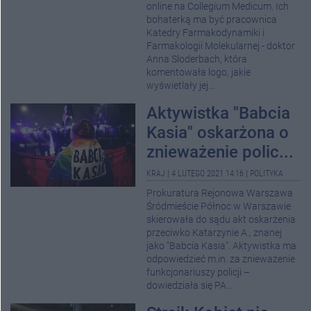
online na Collegium Medicum. Ich
bohaterką ma być pracownica
Katedry Farmakodynamiki i
Farmakologii Molekularnej - doktor
Anna Sloderbach, która
komentowała logo, jakie
wyświetlały jej...
Aktywistka "Babcia
Kasia" oskarżona o
znieważenie polic...
KRAJ
|
4 LUTEGO 2021 14:16
|
POLITYKA
Prokuratura Rejonowa Warszawa
Śródmieście Północ w Warszawie
skierowała do sądu akt oskarżenia
przeciwko Katarzynie A., znanej
jako "Babcia Kasia". Aktywistka ma
odpowiedzieć m.in. za znieważenie
funkcjonariuszy policji –
dowiedziała się PA...