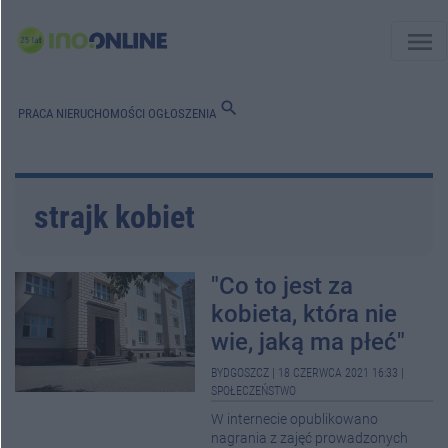
menu
search
PRACA
NIERUCHOMOŚCI
OGŁOSZENIA
strajk kobiet
"Co to jest za
kobieta, która nie
wie, jaką ma płeć"
BYDGOSZCZ
|
18 CZERWCA 2021 16:33
|
SPOŁECZEŃSTWO
W internecie opublikowano
nagrania z zajęć prowadzonych