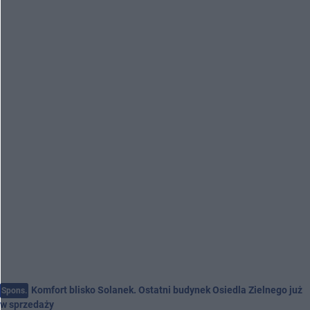
Komfort blisko Solanek. Ostatni budynek Osiedla Zielnego już
Spons.
w sprzedaży