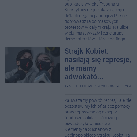
publikacja wyroku Trybunału
Konstytucyjnego zakazującego
de'facto legalnej aborcji w Polsce,
doprowadziła do masowych
protestów w całym kraju. Na ulice
wielu miast wyszły liczne grupy
demonstrantów, które pod flaga...
Strajk Kobiet:
nasilają się represje,
ale mamy
adwokató...
KRAJ
|
15 LISTOPADA 2020 18:06
|
POLITYKA
Zauważamy powrót represji, ale nie
pozostawimy ich ofiar bez pomocy
prawnej, psychologicznej i z
funduszu solidarnościowego -
oświadczyła w niedzielę
Klementyna Suchanow z
Ogólnopolskiego Strajku Kobiet. Ta