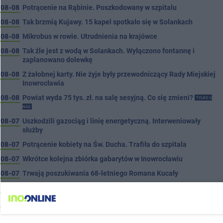
08-08
Potrącenie na Rąbinie. Poszkodowany w szpitalu
08-08
Tak brzmią Kujawy. 15 kapel spotkało się w Solankach
08-08
Mikrobus w rowie. Utrudnienia na krajówce
08-08
Tak źle jest z wodą w Solankach. Wyłączono fontannę i
zaplanowano dolewkę
08-08
Z żałobnej karty. Nie żyje były przewodniczący Rady Miejskiej
Inowrocławia
08-08
Powiat wyda 75 tys. zł. na salę sesyjną. Co się zmieni?
TYLKO U
NAS
08-07
Uszkodzili gazociąg i linię energetyczną. Interweniowały
służby
08-07
Potrącenie kobiety na Św. Ducha. Trafiła do szpitala
08-07
Wkrótce kolejna zbiórka gabarytów w Inowrocławiu
08-07
Trwają poszukiwania 68-letniego Romana Kucały
08-07
Za ciężka noga kosztowała go 3 tysiące zł
08-07
Tragedia pod Janikowem. Na słupie energetycznym
znaleziono ciało mężczyzny
AKTUALIZACJA