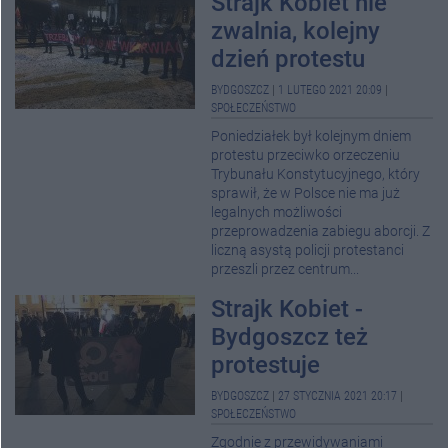
Strajk Kobiet nie
zwalnia, kolejny
dzień protestu
BYDGOSZCZ
|
1 LUTEGO 2021 20:09
|
SPOŁECZEŃSTWO
Poniedziałek był kolejnym dniem
protestu przeciwko orzeczeniu
Trybunału Konstytucyjnego, który
sprawił, że w Polsce nie ma już
legalnych możliwości
przeprowadzenia zabiegu aborcji. Z
liczną asystą policji protestanci
przeszli przez centrum...
Strajk Kobiet -
Bydgoszcz też
protestuje
BYDGOSZCZ
|
27 STYCZNIA 2021 20:17
|
SPOŁECZEŃSTWO
Zgodnie z przewidywaniami