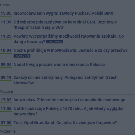
Dzisiaj
15:05
Inowrocławianin wygrał zawody Pucharu Polski BMX
11:39
Od cyberbezpieczeństwa po karabinki Grot. Uczniowie
"Kaspra" szkolili się w WAT
11:25
Powiat: Wyczerpaliśmy możliwości ratowania szpitala. Co
dalej z lecznicą?
TYLKO U NAS
10:04
Nocna prohibicja w Inowrocławiu. Jesteście za czy przeciw?
TYLKO U NAS
09:34
Nadal trwają poszukiwania mieszkańca Pakości
09:19
Zakazy ich nie zatrzymały. Policjanci zatrzymali trzech
kierowców
Wczoraj
17:02
Inowrocław. Zderzenie motocykla i samochodu osobowego
11:36
Netflix pokazuje Polskę z 1670 roku. A jak wtedy wyglądał
Inowrocław?
07:00
Test: Opel Grandland. Co potrafi dzisiejszy flagowiec?
Wcześniej