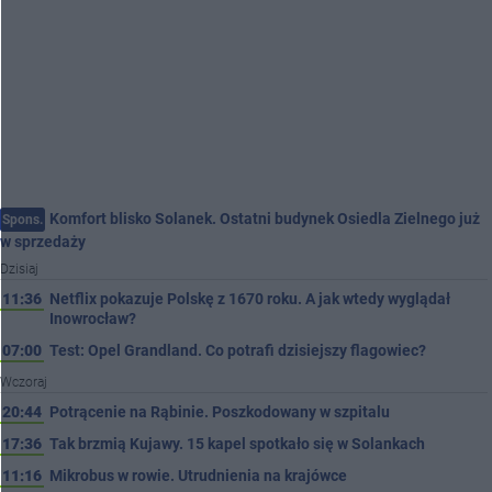
Komfort blisko Solanek. Ostatni budynek Osiedla Zielnego już
Spons.
w sprzedaży
Dzisiaj
11:36
Netflix pokazuje Polskę z 1670 roku. A jak wtedy wyglądał
Inowrocław?
07:00
Test: Opel Grandland. Co potrafi dzisiejszy flagowiec?
Wczoraj
20:44
Potrącenie na Rąbinie. Poszkodowany w szpitalu
17:36
Tak brzmią Kujawy. 15 kapel spotkało się w Solankach
11:16
Mikrobus w rowie. Utrudnienia na krajówce