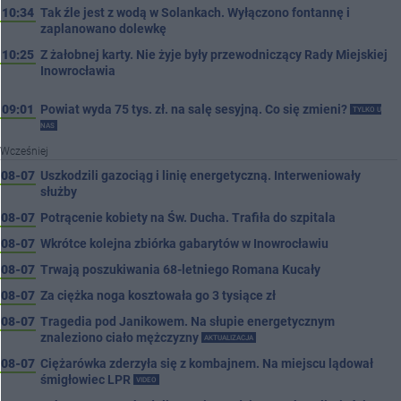
10:34
Tak źle jest z wodą w Solankach. Wyłączono fontannę i
zaplanowano dolewkę
10:25
Z żałobnej karty. Nie żyje były przewodniczący Rady Miejskiej
Inowrocławia
09:01
Powiat wyda 75 tys. zł. na salę sesyjną. Co się zmieni?
TYLKO U
NAS
Wcześniej
08-07
Uszkodzili gazociąg i linię energetyczną. Interweniowały
służby
08-07
Potrącenie kobiety na Św. Ducha. Trafiła do szpitala
08-07
Wkrótce kolejna zbiórka gabarytów w Inowrocławiu
08-07
Trwają poszukiwania 68-letniego Romana Kucały
08-07
Za ciężka noga kosztowała go 3 tysiące zł
08-07
Tragedia pod Janikowem. Na słupie energetycznym
znaleziono ciało mężczyzny
AKTUALIZACJA
08-07
Ciężarówka zderzyła się z kombajnem. Na miejscu lądował
śmigłowiec LPR
VIDEO