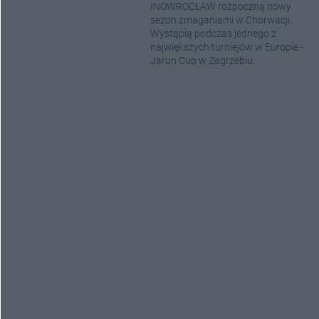
INOWROCŁAW rozpoczną nowy
sezon zmaganiami w Chorwacji.
Wystąpią podczas jednego z
największych turniejów w Europie -
Jarun Cup w Zagrzebiu.