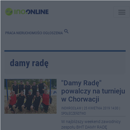
menu
search
PRACA
NIERUCHOMOŚCI
OGŁOSZENIA
damy radę
"Damy Radę"
powalczy na turnieju
w Chorwacji
INOWROCŁAW
|
25 KWIETNIA 2019 14:30
|
SPOŁECZEŃSTWO
W najbliższy weekend zawodnicy
zespołu BHT DAMY RADĘ